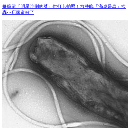
餐廳留「明星吃剩的菜」供打卡拍照！放整晚「滿桌是蟲」挨
轟⋯店家道歉了