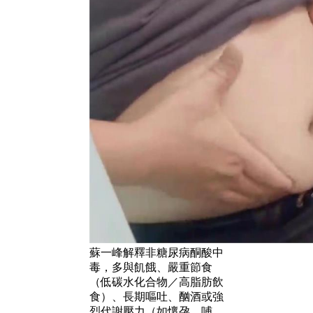
蘇一峰解釋非糖尿病酮酸中
毒，多與飢餓、嚴重節食
（低碳水化合物／高脂肪飲
食）、長期嘔吐、酗酒或強
烈代謝壓力（如懷孕、哺