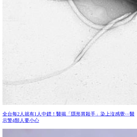
全台每2人就有1人中鏢！醫揭「隱形胃殺手」染上沒感覺⋯醫
示警4類人要小心