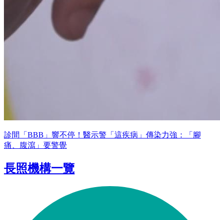
診間「BBB」響不停！醫示警「這疾病」傳染力強：「腳
痛、腹瀉」要警覺
長照機構一覽