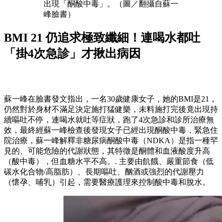
出現「酮酸中毒」。（圖／翻攝自蘇一
峰臉書）
BMI 21 仍追求極致纖細！連喝水都吐
「掛4次急診」才揪出病因
蘇一峰在臉書發文指出，一名30歲健康女子，她的BMI是21，
仍然對於身材不滿足決定施打猛健樂，未料施打完後竟出現持
續嘔吐不停，連喝水就吐等症狀，跑了4次急診和診所治療無
效，最終經蘇一峰檢查後發現女子已經出現酮酸中毒，緊急住
院治療，蘇一峰解釋非糖尿病酮酸中毒（NDKA）是指一種罕
見的、可能危險的代謝狀態，其特徵是酮體和血液酸度升高
（酸中毒），但血糖水平不高。. 主要由飢餓、嚴重節食（低
碳水化合物/高脂肪）、長期嘔吐、酗酒或強烈的代謝壓力
（懷孕、哺乳）引起，需要醫療護理來控制酸中毒和脫水。