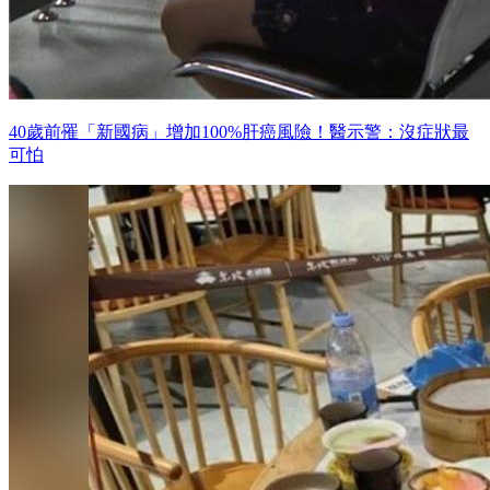
40歲前罹「新國病」增加100%肝癌風險！醫示警：沒症狀最
可怕