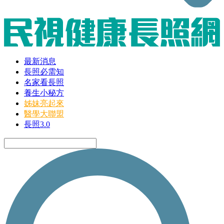
最新消息
長照必需知
名家看長照
養生小秘方
姊妹亮起來
醫學大聯盟
長照3.0