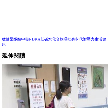
猛健樂
酮酸中毒
NDKA
低碳水化合物
嘔吐
身材
代謝壓力
生活
健
康
延伸閱讀