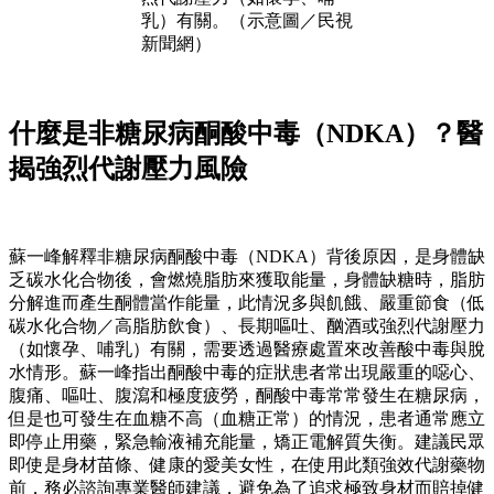
乳）有關。（示意圖／民視
新聞網）
什麼是非糖尿病酮酸中毒（NDKA）？醫
揭強烈代謝壓力風險
蘇一峰解釋非糖尿病酮酸中毒（NDKA）背後原因，是身體缺
乏碳水化合物後，會燃燒脂肪來獲取能量，身體缺糖時，脂肪
分解進而產生酮體當作能量，此情況多與飢餓、嚴重節食（低
碳水化合物／高脂肪飲食）、長期嘔吐、酗酒或強烈代謝壓力
（如懷孕、哺乳）有關，需要透過醫療處置來改善酸中毒與脫
水情形。蘇一峰指出酮酸中毒的症狀患者常出現嚴重的噁心、
腹痛、嘔吐、腹瀉和極度疲勞，酮酸中毒常常發生在糖尿病，
但是也可發生在血糖不高（血糖正常）的情況，患者通常應立
即停止用藥，緊急輸液補充能量，矯正電解質失衡。建議民眾
即使是身材苗條、健康的愛美女性，在使用此類強效代謝藥物
前，務必諮詢專業醫師建議，避免為了追求極致身材而賠掉健