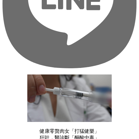
健康零贅肉女「打猛健樂」
狂吐，醫診斷「酮酸中毒」