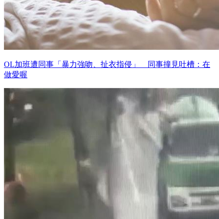
OL加班遭同事「暴力強吻、扯衣指侵」 同事撞見吐槽：在
做愛喔