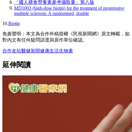
「國人膳食營養素參考攝取量」第八版
MD1003 (high-dose biotin) for the treatment of progressive
multiple sclerosis: A randomised, double
10.
Biotin
免責聲明：本文為合作外稿授權《民視新聞網》原文轉載，如
對內文有任何疑問請逕與原作單位確認。
合作友站
醫健新聞
健康
生活
生物素
延伸閱讀