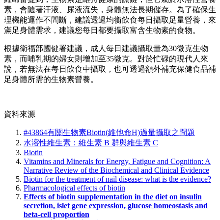
素，會隨著汗液、尿液流失，身體無法長期儲存。為了確保生
理機能運作不間斷，建議透過均衡飲食每日攝取足量營養，來
滿足身體需求，建議您每日都要攝取富含生物素的食物。
根據衛福部國健署建議，成人每日建議攝取量為30微克生物
素，而哺乳期的婦女則增加至35微克。對於忙碌的現代人來
說，若無法在每日飲食中攝取，也可透過額外補充保健食品補
足身體所需的生物素營養。
資料來源
#43864有關生物素Biotin(維他命H)過量攝取之問題
水溶性維生素：維生素 B 群與維生素 C
Biotin
Vitamins and Minerals for Energy, Fatigue and Cognition: A
Narrative Review of the Biochemical and Clinical Evidence
Biotin for the treatment of nail disease: what is the evidence?
Pharmacological effects of biotin
Effects of biotin supplementation in the diet on insulin
secretion, islet gene expression, glucose homeostasis and
beta-cell proportion