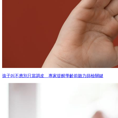
孩子叫不應別只當調皮 專家提醒學齡前聽力篩檢關鍵