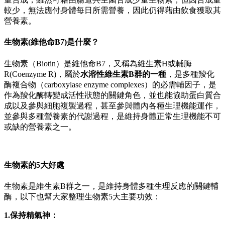
較少，無法應付身體每日所需營養，因此仍得藉由飲食獲取其
營養素。
生物素
(
維他命
B7)
是什麼？
生物素（Biotin）是維他命B7，又稱為維生素H或輔脢
R(Coenzyme R)，屬於
水溶性維生素B群的一種
，是多種羧化
酶複合物（carboxylase enzyme complexes）的必需輔因子，是
作為羧化酶轉變成活性狀態的關鍵角色，並也能協助蛋白質合
成以及參與細胞複製過程，甚至參與體內各種生理機能運作，
並參與多種營養素的代謝過程，是維持身體正常生理機能不可
或缺的營養素之一。
生物素的5
大
好處
生物素是維生素B群之一，是維持身體多種生理反應的關鍵輔
酶，以下也幫大家整理生物素5大主要功效：
1.保持精氣神：