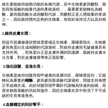
維生素能維持細胞功能的各種代謝，其中生物素參與醣類、脂
肪與胺基酸的能量代謝的產能過程，，最重要更能轉化為輔
酶，參與脂肪酸合成與醣類代謝，而醣類正是人體能量的來源
之一，因此維持體內足夠的生物素，有助於保持活力以及好精
神。
2.維持皮膚水潤：
想提升肌膚健康狀態就需要補足生物素，羅晞蕾指出，生物素
參與角蛋白生成相關的代謝過程，對維持皮膚與毛髮健康具有
支持作用。，而角蛋白正是皮膚外層的防護網，能維持皮膚水
分含量，對於皮膚健康帶來正面影響。
3.強化頭髮、促進生長：
生物素是維持頭髮與指甲健康的底層功臣，羅晞蕾提到，它能
轉化為重要的
輔酶
，參與參與胺基酸代謝過程，間接支持身體
正常組織生成。由於頭髮與指甲屬於代謝極為快速的組織，高
度依賴胺基酸的供給與協作，因此生物素在其中扮演了不可或
缺的生長推進角色。
4.
血糖穩定的到好幫手：