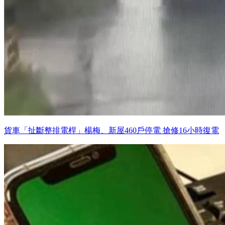
貨車「扯斷整排電桿」楊梅、新屋460戶停電 搶修16小時復電