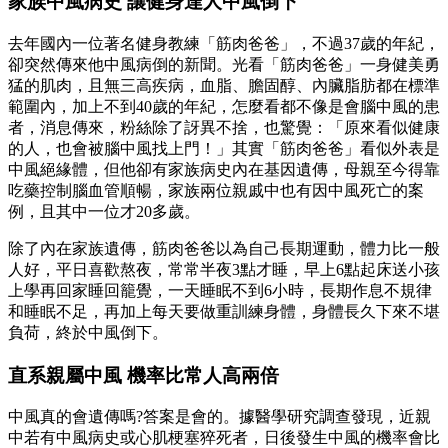
家族中風病史 讓健身達人中風倒下
去年國內一位著名健身教練「筋肉爸爸」，不過37歲的年紀，
卻突然傳來他中風病倒的新聞。光看「筋肉爸爸」一身健美勇
猛的肌肉，且無三高疾病，血脂、膽固醇、內臟脂肪都在標準
範圍內，加上不到40歲的年紀，怎麼看都不像是會腦中風的患
者，消息傳來，粉絲除了訝異不捨，也驚覺：「原來看似健康
的人，也會被腦中風找上門！」其實「筋肉爸爸」看似外表是
中風絕緣體，但他卻有家族病史內在基因遺傳，母親至今得靠
吃藥控制腦血管順暢，家族兩位親戚中也有因中風死亡的案
例，且其中一位才20多歲。
除了內在家族遺傳，筋肉爸爸以為自己長期運動，體力比一般
人好，平日喜歡熬夜，常常半夜3點才睡，早上6點起床送小孩
上學再回家睡回籠覺，一天睡眠不到6小時，長期作息不規律
和睡眠不足，再加上每天要做重訓練身體，身體長久下來不堪
負荷，終於中風倒下。
直系親屬中風 機率比常人高兩倍
中風真的會遺傳嗎?答案是會的。據醫學研究調查發現，近親
中若有中風病史或心肌梗塞猝死者，日後發生中風的機率會比