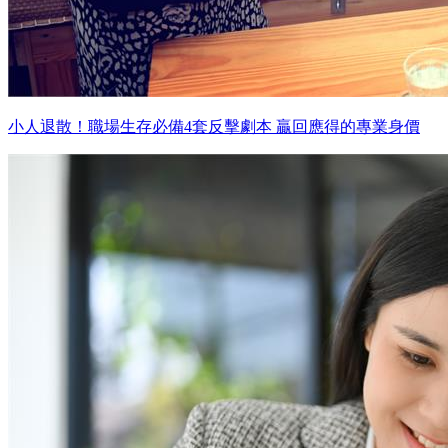
小人退散！職場生存必備4套反擊劇本 贏回應得的專業身價