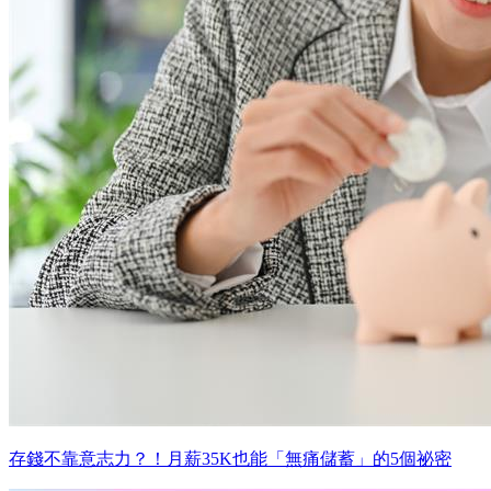
存錢不靠意志力？！月薪35K也能「無痛儲蓄」的5個祕密