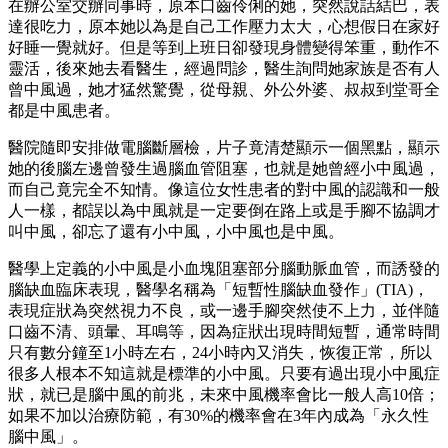
在辦公室交辦同事時，原本口齒伶俐的她，突然說話結巴，表
達很吃力，原本她以為是自己工作壓力太大，心想假日在家好
好睡一覺就好。但是等到上班日卻發現身體變得笨重，動作不
靈活，後來她去看醫生，經過問診，醫生詢問她家族是否有人
曾中風過，她才猛然驚覺，從母親、外公外婆、叔叔到堂哥全
都是中風患者。
醫院隨即安排做電腦斷層檢，片子竟清楚顯示一個黑點，顯示
她的後腦左邊曾發生過腦血管阻塞，也就是她曾經小中風過，
而自己竟完全不知情。像這位女性患者的對中風的認識和一般
人一樣，都誤以為中風就是一定要倒在路上或是手腳不協調才
叫中風，卻忘了還有小中風，小中風也是中風。
醫學上定義的小中風是小血塊阻塞部分腦動脈血管，而誘發的
腦缺血臨床表現，醫學名稱為「短暫性腦缺血發作」(TIA)，
表現症狀為突然視力不良，或一邊手腳突然使不上力，並伴隨
口齒不清、頭暈、耳鳴等，因為症狀出現時間短暫，通常時間
只有數分鐘至1小時左右，24小時內又消失，恢復正常，所以
很多人根本不知這就是標準的小中風。只要有過出現小中風症
狀，就已是腦中風的前兆，未來中風機率會比一般人高10倍；
如果不加以治療防範，有30%的機率會在3年內成為「永久性
腦中風」。