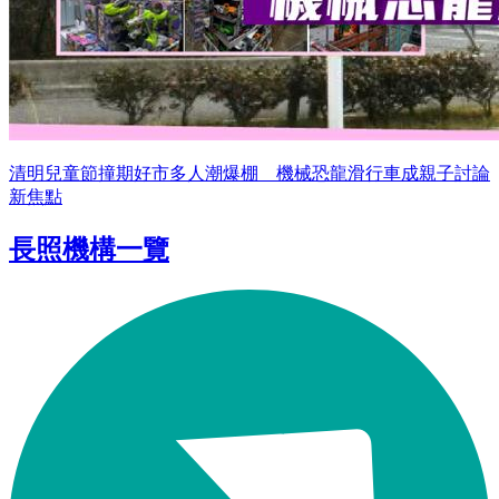
清明兒童節撞期好市多人潮爆棚 機械恐龍滑行車成親子討論
新焦點
長照機構一覽