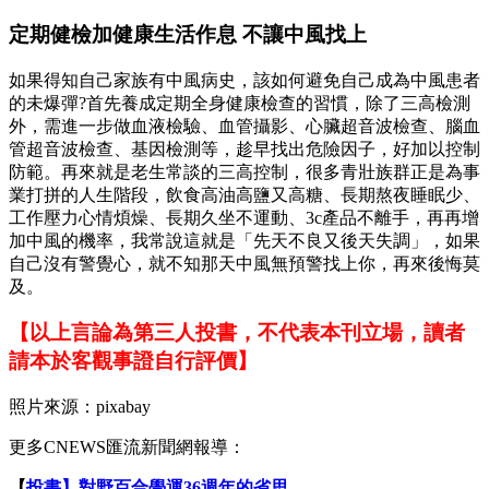
定期健檢加健康生活作息 不讓中風找上
如果得知自己家族有中風病史，該如何避免自己成為中風患者
的未爆彈?首先養成定期全身健康檢查的習慣，除了三高檢測
外，需進一步做血液檢驗、血管攝影、心臟超音波檢查、腦血
管超音波檢查、基因檢測等，趁早找出危險因子，好加以控制
防範。再來就是老生常談的三高控制，很多青壯族群正是為事
業打拼的人生階段，飲食高油高鹽又高糖、長期熬夜睡眠少、
工作壓力心情煩燥、長期久坐不運動、3c產品不離手，再再增
加中風的機率，我常說這就是「先天不良又後天失調」，如果
自己沒有警覺心，就不知那天中風無預警找上你，再來後悔莫
及。
【以上言論為第三人投書，不代表本刊立場，讀者
請本於客觀事證自行評價】
照片來源：pixabay
更多CNEWS匯流新聞網報導：
【
投書】對野百合學運36週年的省思