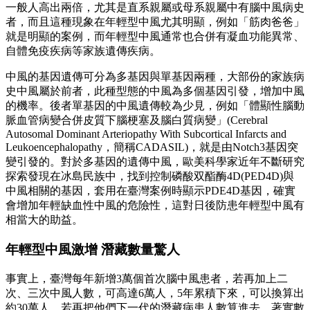
一般人高出兩倍，尤其是直系親屬或母系親屬中有腦中風病史
者，而且這種現象在年輕型中風尤其明顯，例如「筋肉爸爸」
就是明顯的案例，而年輕型中風通常也合併有凝血功能異常、
自體免疫疾病等家族遺傳疾病。
中風的基因遺傳可分為多基因與單基因兩種，大部份的家族病
史中風屬於前者，此種型態的中風為多個基因引發，增加中風
的機率。後者單基因的中風遺傳較為少見，例如「體顯性腦動
脈血管病變合併皮質下腦梗塞及腦白質病變」(Cerebral
Autosomal Dominant Arteriopathy With Subcortical Infarcts and
Leukoencephalopathy，簡稱CADASIL)，就是由Notch3基因突
變引發的。對於多基因的遺傳中風，歐美科學家近年不斷研究
探索發現在冰島民族中，找到控制磷酸双酯酶4D(PED4D)與
中風相關的基因，套用在臺灣案例時顯示PDE4D基因，確實
會增加年輕缺血性中風的危險性，這對日後防患年輕型中風有
相當大的助益。
年輕型中風激增 潛藏數量驚人
事實上，臺灣每年新增3萬個首次腦中風患者，若再加上二
次、三次中風人數，可高達6萬人，5年累積下來，可以換算出
約30萬人，若再把他們下一代的潛藏病患人數算進去，著實數