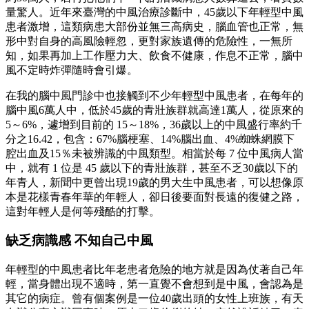
量驚人。近年來臺灣的中風治療診斷中，45歲以下年輕型中風
患者激增，這類病患大部份並無三高病史，腦血管也正常，無
形中對自身的高風險輕忽，更對家族遺傳的危險性，一無所
知，如果再加上工作壓力大、飲食不健康，作息不正常，腦中
風不定時炸彈隨時會引爆。
在我的腦中風門診中也接觸到不少年輕型中風患者，在每年的
腦中風6萬人中，低於45歲的青壯族群就高達1萬人，從原來的
5～6%，遽增到目前的 15～18%，36歲以上的中風盛行率約千
分之16.42，包含：67%腦梗塞、14%腦出血、4%蜘蛛網膜下
腔出血及15％未被辨識的中風類型。相當於每 7 位中風病人當
中，就有 1 位是 45 歲以下的青壯族群，甚至不乏30歲以下的
年青人，新聞中更曾出現19歲的男大生中風患者，可以想像原
本是花樣青春年華的年輕人，卻日後要面對長遠的復健之路，
這對年輕人是何等殘酷的打擊。
缺乏病識感 不知自己中風
年輕型的中風患者比年老患者危險的地方就是因為仗著自己年
輕，當身體出現不適時，第一直覺不會想到是中風，會認為是
其它的病症。曾有個案例是一位40歲出頭的女性上班族，有天