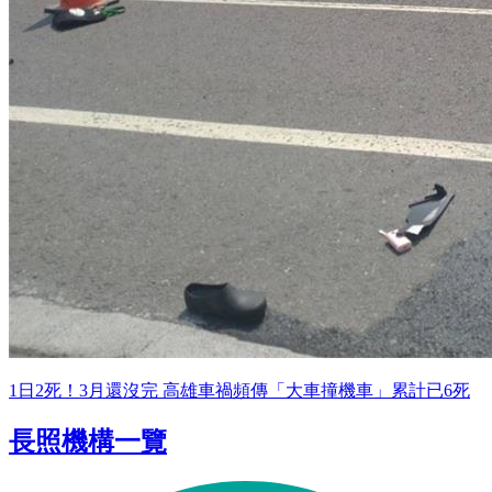
1日2死！3月還沒完 高雄車禍頻傳「大車撞機車」累計已6死
長照機構一覽