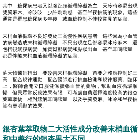
其中，糖尿病患者又以腳趾頭循環障礙為主，天冷時容易出現
雙腳麻木、冷吱吱，少許刺刺感，甚至半夜抽筋的現象。這些
通常是罹患糖尿病多年後，或血糖控制不佳較常見的症狀。
末梢血液循環不良好發於三高慢性疾病患者，這些因為小血管
的病變造成末梢循環障礙，不只出現在足部容易冰冷麻木，還
包括視網膜病變，如黃斑部病變和點狀出血，甚至耳鳴眩暈，
都是伴隨末梢血液循環障礙的症狀。
蘇天怡醫師指出，要改善末梢循環障礙，首要之務應控制好三
高，配合規律運動，配合醫師進行抽血檢測和規律服藥。臨床
上，醫師會開立口服健保擴張血管的藥物，幫助血液循環順
暢，但民眾常反應效果有限，可考慮自費選擇濃度較高的銀杏
葉萃取物，相對緩解耳鳴眩暈，以及手腳發麻、冰冷和半夜抽
筋有更明顯的效果。
銀杏葉萃取物二大活性成分改善末梢血循
和中藥行的銀杏果大不同