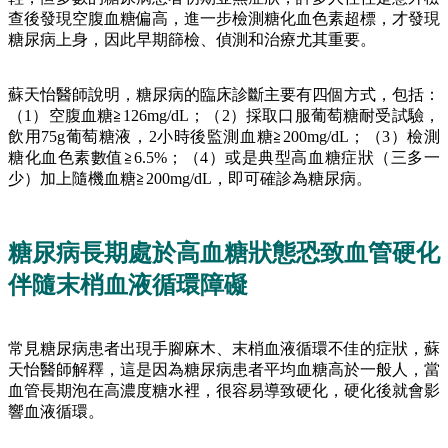
查後發現空腹血糖偏高，進一步檢測糖化血色素超標，才發現
糖尿病上身，因此早期篩檢、偵測和治療尤其重要。
蘇天怡醫師說明，糖尿病的臨床診斷主要有四個方式，包括：
（1）空腹血糖≧126mg/dL；（2）採取口服葡萄糖耐受試驗，
飲用75g葡萄糖液，2小時後監測血糖≧200mg/dL；（3）檢測
糖化血色素數值≧6.5%；（4）或是典型高血糖症狀（三多一
少）加上隨機血糖≧200mg/dL，即可確診為糖尿病。
糖尿病長期處於高血糖狀態恐致血管硬化
伴隨末梢血液循環障礙
常見糖尿病患者出現手腳麻木、末梢血液循環不佳的症狀，蘇
天怡醫師解釋，這是因為糖尿病患者平均血糖高於一般人，當
血管長期泡在高濃度糖水裡，很容易導致硬化，硬化後就會影
響血液循環。