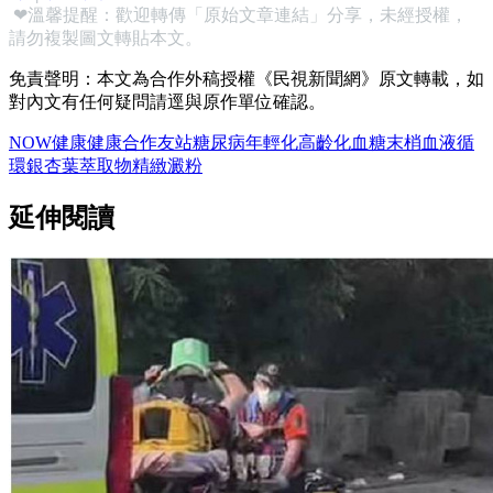
❤溫馨提醒：歡迎轉傳「原始文章連結」分享，未經授權，
請勿複製圖文轉貼本文。
免責聲明：本文為合作外稿授權《民視新聞網》原文轉載，如
對內文有任何疑問請逕與原作單位確認。
NOW健康
健康
合作友站
糖尿病
年輕化
高齡化
血糖
末梢血液循
環
銀杏葉萃取物
精緻澱粉
延伸閱讀