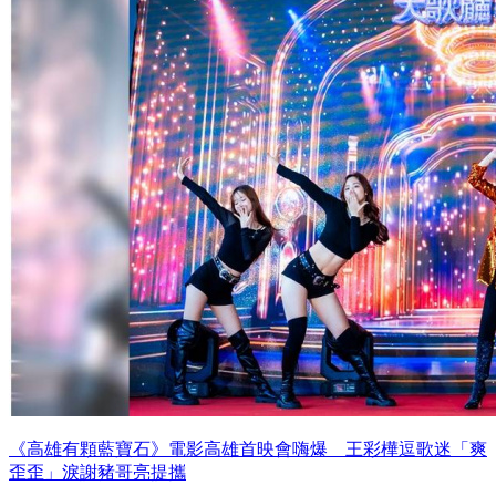
《高雄有顆藍寶石》電影高雄首映會嗨爆 王彩樺逗歌迷「爽
歪歪」淚謝豬哥亮提攜