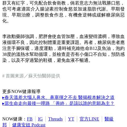
群又有紅字，可先配合飲食衛教，倘若意志力無法戰勝口慾，
也可考慮適當介入腸泌素控制食慾並加速脂肪代謝。早期發
現、早期治療，調整飲食作息，有機會逆轉或緩解糖尿病惡
化。
李政勳藥師強調，肥胖會使血管加壓，血液變得濃稠，導致血
液循環不良，因此控制體重是重要課題。再者，糖尿病患者應
注意手腳保暖，適度運動，適時補充維他命B12及魚油，泡約
38度的溫熱水幫助循環，並檢查是否有小傷口不自知，預防感
染，以及不穿過緊的鞋襪，避免血液不暢通。
# 首圖來源／蘇天怡醫師提供
更多NOW健康報導
▸春天溫差大惱人鼻水、鼻塞揮之不去 醫揭根本解決之道
▸當生命走向最後一哩路 「善終」是該以誰的意願為主？
NOW健康：
FB
│
IG
│
Threads
│
YT
│
官方LINE
│
醫級
邦
│
健康安妞 Podcast