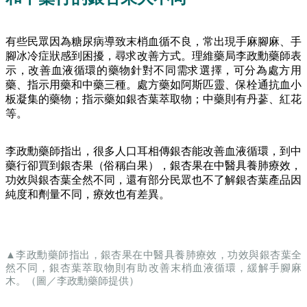
有些民眾因為糖尿病導致末梢血循不良，常出現手麻腳麻、手
腳冰冷症狀感到困擾，尋求改善方式。理維藥局李政勳藥師表
示，改善血液循環的藥物針對不同需求選擇，可分為處方用
藥、指示用藥和中藥三種。處方藥如阿斯匹靈、保栓通抗血小
板凝集的藥物；指示藥如銀杏葉萃取物；中藥則有丹蔘、紅花
等。
李政勳藥師指出，很多人口耳相傳銀杏能改善血液循環，到中
藥行卻買到銀杏果（俗稱白果），銀杏果在中醫具養肺療效，
功效與銀杏葉全然不同，還有部分民眾也不了解銀杏葉產品因
純度和劑量不同，療效也有差異。
▲李政勳藥師指出，銀杏果在中醫具養肺療效，功效與銀杏葉全
然不同，銀杏葉萃取物則有助改善末梢血液循環，緩解手腳麻
木。（圖／李政勳藥師提供）