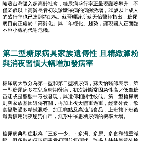
隨著台灣邁入超高齡社會，糖尿病盛行率正呈現顯著攀升，不
僅65歲以上高齡長者初次診斷罹病的病例激增，20歲以上成人
的盛行率也已達到約13%。蘇晉暉診所蘇天怡醫師指出，糖尿
病目前正處於「高齡化」與「年輕化」趨勢，顯現國人正面臨
不容小覷的代謝危機。
第二型糖尿病具家族遺傳性 且精緻澱粉
與消夜習慣大幅增加發病率
糖尿病大致分為第一型和第二型糖尿病，蘇天怡醫師表示，第
一型糖尿病多在兒童時期發病，初次診斷常因急性高／低血糖
昏迷或是酮酸中毒被發現，與遺傳相關性較低。第二型糖尿病
則與家族基因遺傳有關，再加上後天體重過重，經常外食，飲
食攝取過多精緻澱粉、加工糕點及高油脂食品，上班族下班後
還習慣用消夜慰勞自己，無形中罹患糖尿病的機率大增。
糖尿病典型症狀為「三多一少」：多渴、多尿、多食和體重減
輕，但多數的糖尿病患者初期並無症狀，許多人往往是意外檢