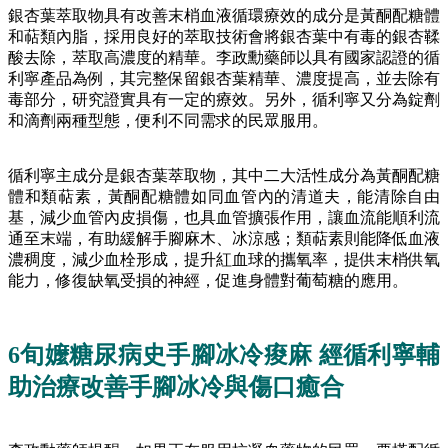
銀杏葉萃取物具有改善末梢血液循環療效的成分是黃酮配糖體
和萜類內脂，採用良好的萃取技術會將銀杏葉中有毒的銀杏鞣
酸去除，萃取高濃度的精華。李政勳藥師以具有國家認證的循
利寧產品為例，其完整保留銀杏葉精華、濃度提高，並去除有
毒部分，研究證實具有一定的療效。另外，循利寧又分為錠劑
和滴劑兩種型態，便利不同需求的民眾服用。
循利寧主成分是銀杏葉萃取物，其中二大活性成分為黃酮配糖
體和類萜素，黃酮配糖體如同血管內的清道夫，能清除自由
基，減少血管內皮損傷，也具血管擴張作用，讓血流能順利流
通至末端，有助緩解手腳麻木、冰涼感；類萜素則能降低血液
濃稠度，減少血栓形成，提升紅血球的攜氧率，提供末梢供氧
能力，修復缺氧受損的神經，促進身體對葡萄糖的應用。
6旬嬤糖尿病史手腳冰冷痠麻 經循利寧輔
助治療改善手腳冰冷與傷口癒合