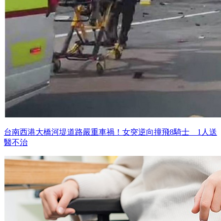
台南西港大橋河堤道路嚴重車禍！女突逆向撞飛8騎士 1人送
醫不治