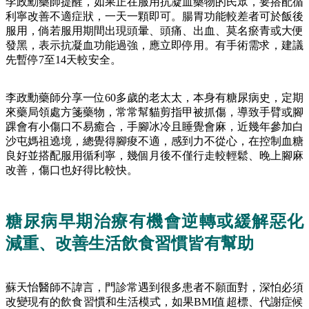
李政勳藥師提醒，如果正在服用抗凝血藥物的民眾，要搭配循
利寧改善不適症狀，一天一顆即可。腸胃功能較差者可於飯後
服用，倘若服用期間出現頭暈、頭痛、出血、莫名瘀青或大便
發黑，表示抗凝血功能過強，應立即停用。有手術需求，建議
先暫停7至14天較安全。
李政勳藥師分享一位60多歲的老太太，本身有糖尿病史，定期
來藥局領處方箋藥物，常常幫貓剪指甲被抓傷，導致手臂或腳
踝會有小傷口不易癒合，手腳冰冷且睡覺會麻，近幾年參加白
沙屯媽祖遶境，總覺得腳痠不適，感到力不從心，在控制血糖
良好並搭配服用循利寧，幾個月後不僅行走較輕鬆、晚上腳麻
改善，傷口也好得比較快。
糖尿病早期治療有機會逆轉或緩解惡化
減重、改善生活飲食習慣皆有幫助
蘇天怡醫師不諱言，門診常遇到很多患者不願面對，深怕必須
改變現有的飲食習慣和生活模式，如果BMI值超標、代謝症候