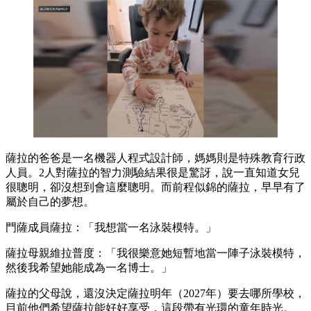
薩拉的爸爸是一名機器人程式設計師，媽媽則是特殊教育行政
人員。2人對薩拉的智力測驗結果很是驚訝，說一直知道女兒
很聰明，卻沒想到會這麼聰明。而前程似錦的薩拉，早早有了
屬於自己的夢想。
門薩成員薩拉：「我想當一名泳裝模特。」
薩拉母親維拉普度：「我很樂意她短暫地當一陣子泳裝模特，
然後我希望她能成為一名博士。」
薩拉的父母說，還沒決定薩拉明年（2027年）要去哪所學校，
目前他們希望薩拉能好好享受，這段帶有光環的童年時光。