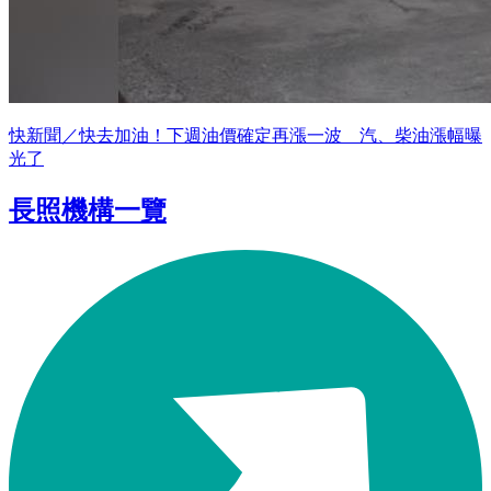
快新聞／快去加油！下週油價確定再漲一波 汽、柴油漲幅曝
光了
長照機構一覽