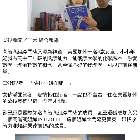
民視新聞／丁禾 綜合報導
高智商組織門薩又添新神童，美國加州一名4歲女童，小小年
紀就有高中三年級的閱讀能力，能朗讀大學的化學課本，熱愛
數學，理解指數的概念，甚至懂基礎的物理學，可說是前途無
量。
CNN記者：「薩拉小姐在哪。」
女孩滿面笑容，熱情抱住記者，一點也不害羞。住在美國加州
的薩拉奧德里奇，今年才4歲。
卻已經是國際知名高智商組織門薩的成員，甚至還獲准加入另
一個高智商組織INTERTEL，這個組織比門薩更菁英，只招收
智力測驗結果達前1%的成員。