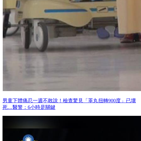
男童下體痛忍一週不敢說！檢查驚見「睪丸扭轉900度」已壞
死…醫警：6小時是關鍵