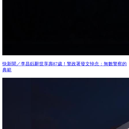
快新聞／李昌鈺辭世享壽87歲！警政署發文悼念：無數警察的
典範