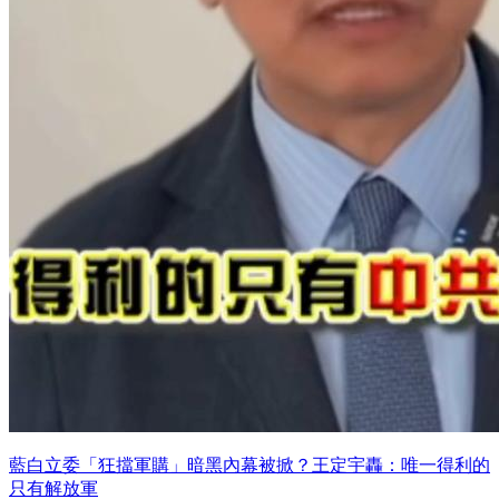
藍白立委「狂擋軍購」暗黑內幕被掀？王定宇轟：唯一得利的
只有解放軍