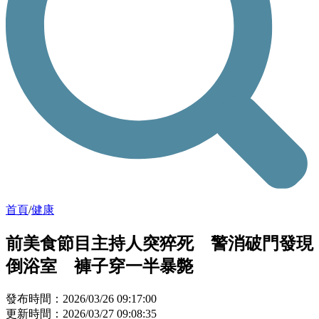
首頁
/
健康
前美食節目主持人突猝死 警消破門發現
倒浴室 褲子穿一半暴斃
發布時間：2026/03/26 09:17:00
更新時間：2026/03/27 09:08:35