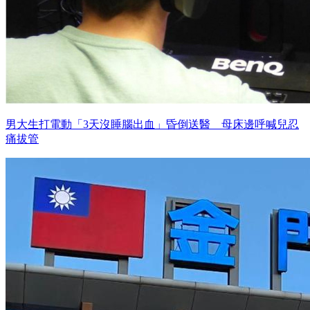
男大生打電動「3天沒睡腦出血」昏倒送醫 母床邊呼喊兒忍
痛拔管