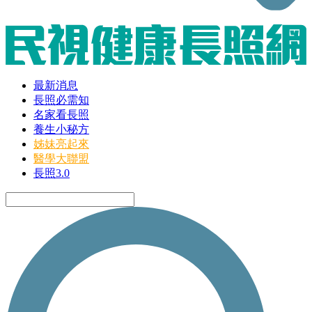
最新消息
長照必需知
名家看長照
養生小秘方
姊妹亮起來
醫學大聯盟
長照3.0