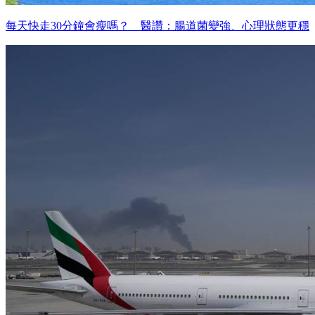
每天快走30分鐘會瘦嗎？ 醫讚：腸道菌變強、心理狀態更穩