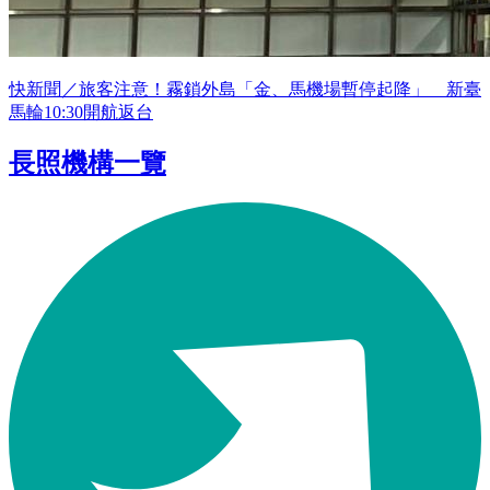
快新聞／旅客注意！霧鎖外島「金、馬機場暫停起降」 新臺
馬輪10:30開航返台
長照機構一覽