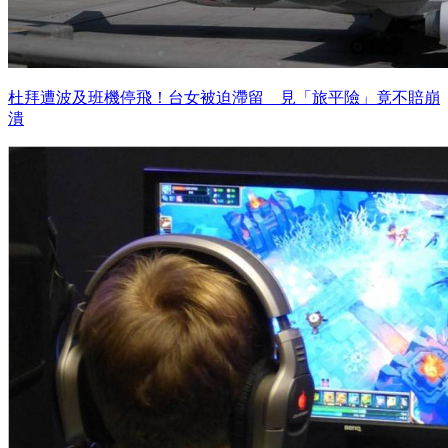
杜拜遭波及班機停飛！台女被迫滯留 見「旅平險」竟不賠崩
潰