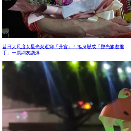
昔日大尺度女星光榮返鄉「升官」！搖身變成「觀光旅遊推
手」一票網友讚爆