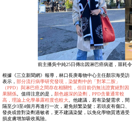
前主播吳中純25日傳出因淋巴癌病逝，噩耗
根據《三立新聞網》報導，林口長庚毒物中心主任顏宗海受訪
表示，
部分流行病學研究發現，染髮劑中的「對苯二胺」
（PPD）與淋巴癌之間存在相關性，但目前仍無法證實絕對因
果關係
。值得注意的是，
顏色越深的染劑，PPD含量通常較
高，理論上化學暴露程度也較大
。他建議，若有染髮需求，間
隔至少3至4個月再進行一次，避免頻繁染髮；若頭皮有傷口、
發炎或曾對染劑過敏者，更不建議染髮，以免化學物質透過受
損皮膚增加吸收風險。