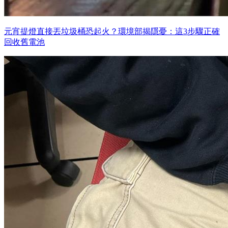
元宵提燈直接丟垃圾桶恐起火？環境部揭隱憂：這3步驟正確
回收舊電池