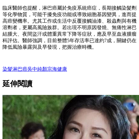
臨床醫師也提醒，淋巴癌屬於免疫系統癌症，長期接觸染髮劑
等化學物質，可能干擾免疫功能或導致細胞基因變異，進而提
高癌變機率。尤其工作或生活中反覆接觸油漆、殺蟲劑與有機
溶劑者，更屬高風險族群。若出現不明原因發燒、無痛性淋巴
結腫大、夜間盜汗或體重異常下降等症狀，應及早至血液腫瘤
科評估。醫師強調，目前整體5年存活率已達約7成，關鍵仍在
降低風險暴露與及早發現，把握治療時機。
染髮
淋巴癌
吳中純
顏宗海
健康
延伸閱讀