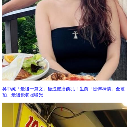
吳中純「最後一篇文」疑洩罹癌前兆！生前「憔悴神情」全被
拍…最後聚餐照曝光