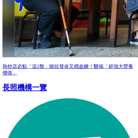
熱炒店必點「這2盤」能抗發炎又穩血糖！醫揭「超強大營養
價值」
長照機構一覽