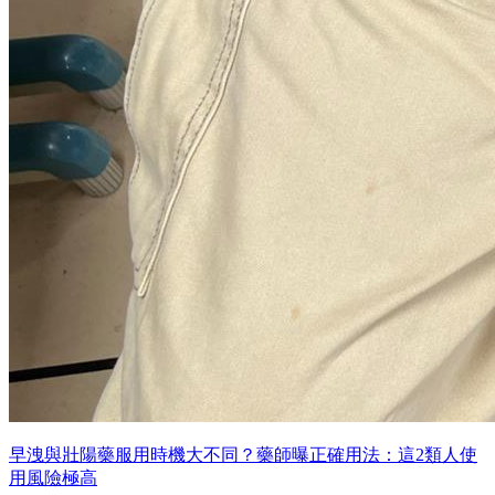
早洩與壯陽藥服用時機大不同？藥師曝正確用法：這2類人使
用風險極高