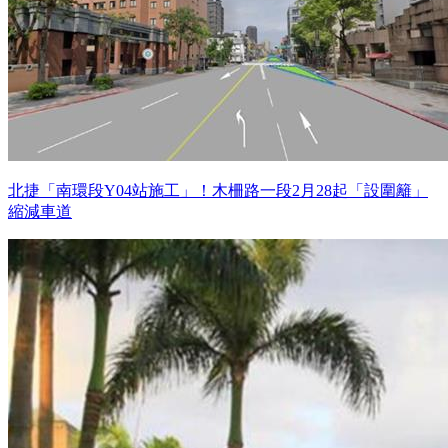
北捷「南環段Y04站施工」！木柵路一段2月28起「設圍籬」
縮減車道