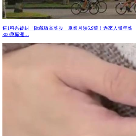
這1科系被封「隱藏版高薪股」畢業月領6.9萬！過來人曝年薪
300萬職涯…