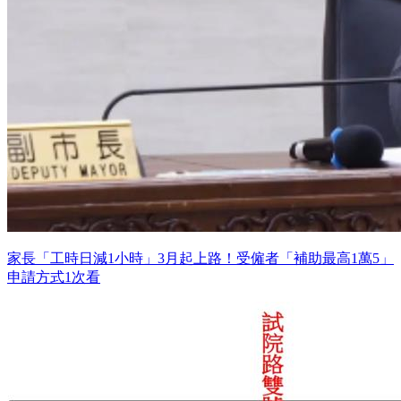
家長「工時日減1小時」3月起上路！受僱者「補助最高1萬5」
申請方式1次看