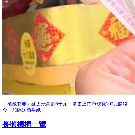
「槓龜彩券」亂丟最高罰6千元！拿去這門市現賺200元購物
金、加碼送衛生紙
長照機構一覽