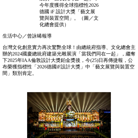
今年度獲得全球指標性2026
德國 iF 設計大獎「藝文展
覽與裝置空間」。（圖／文
化總會提供）
生活中心／曾詠晞報導
台灣文化創意實力再次驚艷全球！由總統府指導、文化總會主
辦的2024國慶總統府建築光雕展演「當我們同在一起」，繼奪
下2025年IAA倫敦設計大獎鉑金獎後，今(25)日再傳捷報，公
布榮獲指標性「2026德國iF設計大獎」中「藝文展覽與裝置空
間」類別肯定。