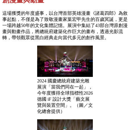
創漫畫與動畫
這場獲獎的年度盛事，以台灣首部英雄漫畫《諸葛四郎》為敘
事起點，不僅是為了致敬漫畫家葉宏甲先生的百歲冥誕，更是
一場跨越50年的文化集體記憶。展演中集結了43部台灣原創漫
畫與動畫作品，將總統府建築化作巨大的畫布，透過光影流
轉，帶領觀眾從黑白經典走向當代多元的創作風景。
2024 國慶總統府建築光雕
展演「當我們同在一起」，
今年度獲得全球指標性2026
德國 iF 設計大獎「藝文展
覽與裝置空間」。（圖／文
化總會提供）