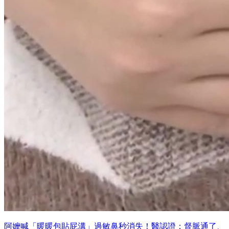
阿嬤喊「暖暖包貼屁溝」過敏鼻秒消失！醫認證：督脈通了、