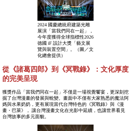
2024 國慶總統府建築光雕
展演「當我們同在一起」，
今年度獲得全球指標性2026
德國 iF 設計大獎「藝文展
覽與裝置空間」。（圖／文
化總會提供）
從《諸葛四郎》到《冥戰錄》：文化厚度
的完美呈現
獲獎作品「當我們同在一起」不僅是一場視覺饗宴，更深刻挖
掘了台灣漫畫的發展與蛻變。畫面中不僅有大家熟悉的魔法阿
媽與水果奶奶，更有展現當代台灣特色的《冥戰錄》與《漫
畫・巴萊》， 讓台灣漫畫文化在光影中延續，也讓世界看見
台灣故事的多元面貌。