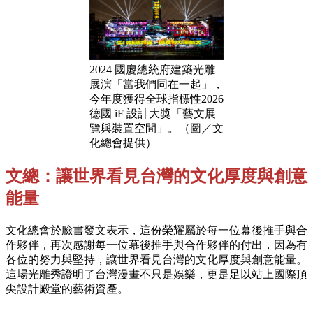
2024 國慶總統府建築光雕
展演「當我們同在一起」，
今年度獲得全球指標性2026
德國 iF 設計大獎「藝文展
覽與裝置空間」。（圖／文
化總會提供）
文總：讓世界看見台灣的文化厚度與創意
能量
文化總會於臉書發文表示，這份榮耀屬於每一位幕後推手與合
作夥伴，再次感謝每一位幕後推手與合作夥伴的付出，因為有
各位的努力與堅持，讓世界看見台灣的文化厚度與創意能量。
這場光雕秀證明了台灣漫畫不只是娛樂，更是足以站上國際頂
尖設計殿堂的藝術資產。