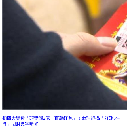
初四大樂透「頭獎飆2億＋百萬紅包」！命理師揭「好運5生
肖」招財數字曝光