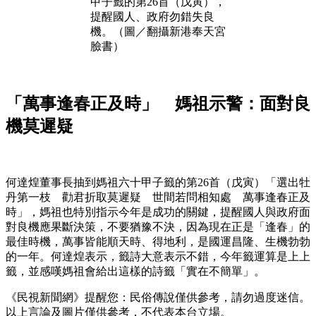
甲子籤的第26首（戊寅），
提醒國人、政府勿錯失良
機。（圖／翻攝新港奉天宮
臉書）
「萬事逢春正及時」 媽祖示警：面對良
機莫遲疑
何達煌董事長抽到媽祖六十甲子籤的第26首（戊寅）「選出牡
丹第一枝 勸君折取莫遲疑 世間若問相知處 萬事逢春正及
時」，媽祖也特別指示今年是成功的關鍵，提醒國人與政府面
對良機應果斷決策，不要猶豫不決，因為現在正是「逢春」的
最佳時機，萬事皆能順天時、得地利，是國運昌隆、生機勃勃
的一年。何達煌表示，籤詩大意表示不錯，今年籤運算是上上
籤，並感嘆媽祖會給出這樣的詩籤「實在不簡單」。
《民視新聞網》提醒您：民俗傳說僅供參考，請勿過度迷信。
以上言論及圖片僅供參考，不代表本台立場。