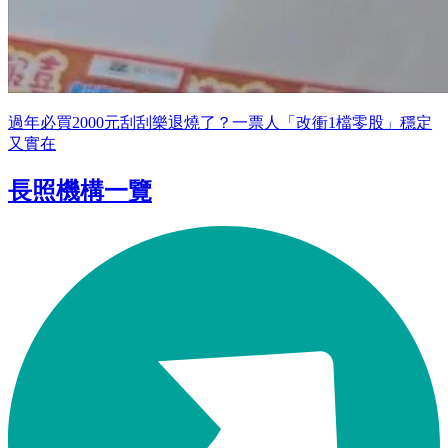
過年必買2000元刮刮樂退燒了？一票人「改衝1檔零股」穩定
又實在
長照機構一覽