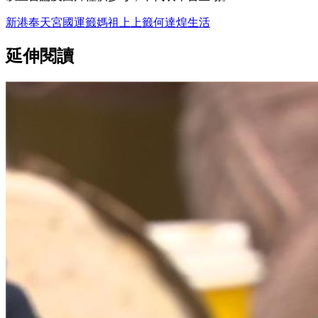
新港奉天宮
國運籤
媽祖
上上籤
何達煌
生活
延伸閱讀