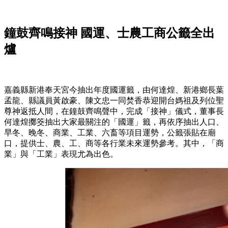
鐘鼓齊鳴接神 國運、士農工商公籤全出
爐
嘉義縣新港奉天宮今抽出年度國運籤，由何達煌、新港鄉長葉
孟龍、縣議員黃啟豪、陳文忠一同焚香恭迎開台媽祖及列位聖
尊神返抵人間，在鐘鼓齊鳴聲中，完成「接神」儀式，董事長
何達煌擲筊抽出大家最關注的「國運」籤，再依序抽出人口、
早冬、晚冬、商業、工業、六畜等項目運勢，公籤張貼在廟
口，提供士、農、工、商等各行業未來運勢參考。其中，「商
業」與「工業」表現尤為出色。