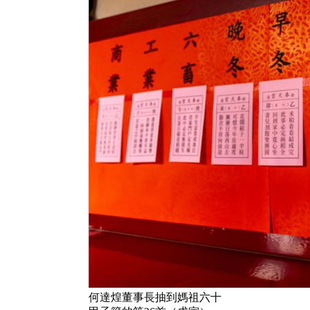
何達煌董事長抽到媽祖六十