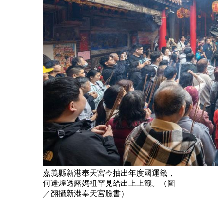
嘉義縣新港奉天宮今抽出年度國運籤，
何達煌透露媽祖罕見給出上上籤。（圖
／翻攝新港奉天宮臉書）