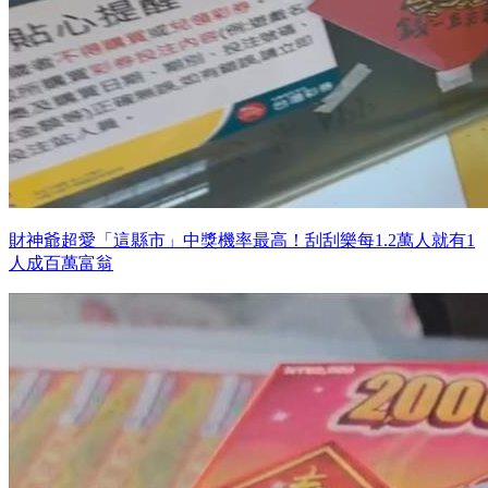
財神爺超愛「這縣市」中獎機率最高！刮刮樂每1.2萬人就有1
人成百萬富翁