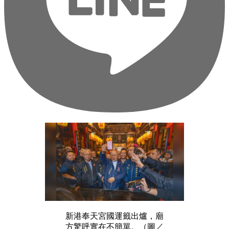
新港奉天宮國運籤出爐，廟
方驚呼實在不簡單。（圖／