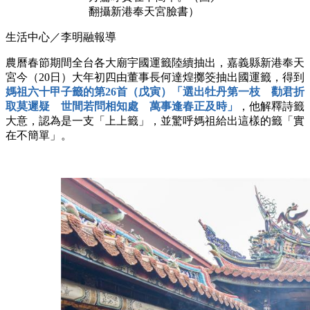
翻攝新港奉天宮臉書）
生活中心／李明融報導
農曆春節期間全台各大廟宇國運籤陸續抽出，嘉義縣新港奉天
宮今（20日）大年初四由董事長何達煌擲筊抽出國運籤，得到
媽祖六十甲子籤的第26首（戊寅）「選出牡丹第一枝 勸君折
取莫遲疑 世間若問相知處 萬事逢春正及時」
，他解釋詩籤
大意，認為是一支「上上籤」，並驚呼媽祖給出這樣的籤「實
在不簡單」。