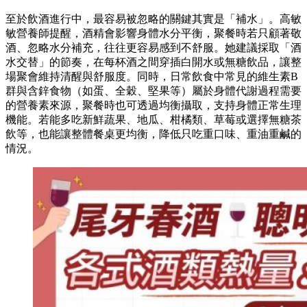
至於飲酒進行中，最容易被忽略的關鍵其實是「補水」。高敏
敏營養師提醒，酒精會影響身體水分平衡，聚餐時若只顧著敬
酒、忽略水分補充，往往更容易感到不舒服。她建議採取「酒
水交替」的節奏，在每杯酒之間穿插白開水或無糖飲品，讓整
場聚會維持清醒與舒服度。同時，日常飲食中常見的維生素B
群與含鋅食物（如蛋、全穀、堅果等）屬於身體代謝過程需要
的營養素來源，聚餐時也可透過均衡攝取，支持身體正常生理
機能。若能多吃新鮮蔬果、地瓜、柑橘類、草莓或選擇無糖茶
飲等，也能讓整體餐桌更均衡，降低只吃重口味、重油重鹹的
情況。