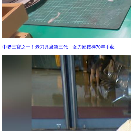
中壢三寶之一！老刀具廠第三代 女刀匠接棒70年手藝