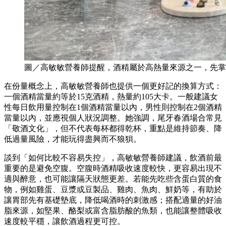
圖／高敏敏營養師提醒，酒精屬於高熱量來源之一，先掌
在份量概念上，高敏敏營養師也提供一個更好記的換算方式：
一個酒精當量約等於15克酒精，熱量約105大卡。一般建議女
性每日飲用量控制在1個酒精當量以內，男性則控制在2個酒精
當量以內，並應視個人狀況調整。她強調，尾牙春酒場合常見
「敬酒文化」，但不代表每杯都得乾杯，重點是維持節奏、降
低過量風險，才能玩得盡興而不狼狽。
談到「如何比較不容易失控」，高敏敏營養師建議，飲酒前最
重要的是避免空腹。空腹時酒精吸收速度較快，更容易出現不
適與醉意，也可能讓隔天狀態更差。若能先吃些含蛋白質的食
物，例如雞蛋、豆漿或豆製品、雞肉、魚肉、鮮奶等，有助於
讓胃部先有基礎墊底，降低喝酒時的刺激感；搭配適量的好油
脂來源，如堅果、酪梨或富含脂肪酸的魚類，也能讓整體吸收
速度較平穩，讓飲酒過程更可控。