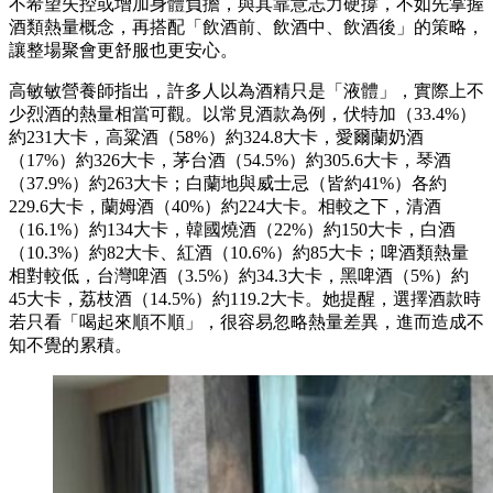
不希望失控或增加身體負擔，與其靠意志力硬撐，不如先掌握
酒類熱量概念，再搭配「飲酒前、飲酒中、飲酒後」的策略，
讓整場聚會更舒服也更安心。
高敏敏營養師指出，許多人以為酒精只是「液體」，實際上不
少烈酒的熱量相當可觀。以常見酒款為例，伏特加（33.4%）
約231大卡，高粱酒（58%）約324.8大卡，愛爾蘭奶酒
（17%）約326大卡，茅台酒（54.5%）約305.6大卡，琴酒
（37.9%）約263大卡；白蘭地與威士忌（皆約41%）各約
229.6大卡，蘭姆酒（40%）約224大卡。相較之下，清酒
（16.1%）約134大卡，韓國燒酒（22%）約150大卡，白酒
（10.3%）約82大卡、紅酒（10.6%）約85大卡；啤酒類熱量
相對較低，台灣啤酒（3.5%）約34.3大卡，黑啤酒（5%）約
45大卡，荔枝酒（14.5%）約119.2大卡。她提醒，選擇酒款時
若只看「喝起來順不順」，很容易忽略熱量差異，進而造成不
知不覺的累積。