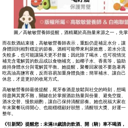
圖／高敏敏營養師提醒，酒精屬於高熱量來源之一，先掌
而在飲酒結束後，高敏敏營養師表示，重點仍是補足水分，讓
身體回到相對穩定的節奏。酒精可能帶來利尿效應，若水分流
失較多，也可能讓隔天更不舒服；因此除了喝水，也可視情況
補充含電解質的飲品或以食物補充，如椰子水、香蕉等，協助
維持身體水分與電解質平衡。她提醒，聚餐回家後不要急著再
吃高油高鹽宵夜，反而容易加重身體負擔；簡單補水、讓自己
休息，才是更好的收尾方式。
高敏敏營養師最後提醒，尾牙春酒是放鬆與社交的時刻，想喝
得盡興其實不難，關鍵在於掌握酒款熱量與份量、避免空腹、
酒水交替、慢飲細酌，讓自己保持清醒節奏。她也祝福大家在
年末聚餐玩得開心、也能穩穩顧好狀態，清醒領大獎、好運一
整年。
《引新聞》提醒您：未滿18歲請勿飲酒、開（騎）車不喝酒，