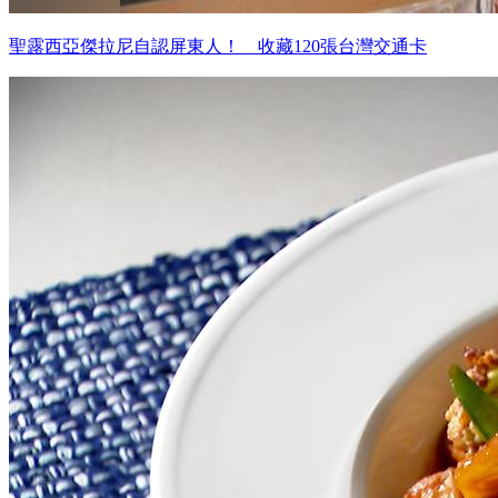
聖露西亞傑拉尼自認屏東人！ 收藏120張台灣交通卡