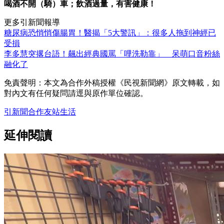
喝酒不開（騎）車；飲酒過量，有害健康！
更多引新聞報導
糖尿病恐悄悄傷腸胃！醫揭「5大警訊」：很多人拖到神經已
受損
李多慧突撂台語！飆出經典國罵「哩洗勒靠」 呆萌口音粉絲
融化了
免責聲明：本文為合作外稿授權《民視新聞網》原文轉載，如
對內文有任何疑問請逕與原作單位確認。
引新聞
合作友站
生活
延伸閱讀