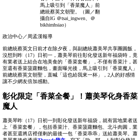
馬上吸引到「香菜魔人」前
總統蔡英文朝聖。（圖／翻
攝自IG ＠tsai_ingwen、＠
bikhimhsiao）
政治中心／周孟漢報導
前總統蔡英文日前才在除夕夜，與副總統蕭美琴共享團圓飯，
沒想到昨（17）日初一，蕭美琴前往彰化發送新年福袋時，竟
有業者送上結合在地美食的「香菜套餐」，不僅有香菜汁，甚
至還有香菜菠蘿麵包，畫面曝光後，馬上吸引到「香菜魔人」
前總統蔡英文朝聖，直喊「這也給我來一杯」，2人的好感情
讓不少網友倍加感動。
彰化限定「香菜全餐」！蕭美琴化身香菜
魔人
蕭美琴昨（17）日初一到彰化發送新年福袋，就有當地業者送
上「香菜套餐」，包括香菜汁、香菜菠蘿麵包、北斗肉圓，業
者甚至還將店裡僅剩的最後一包「香菜乖乖」送給蕭美琴。蕭