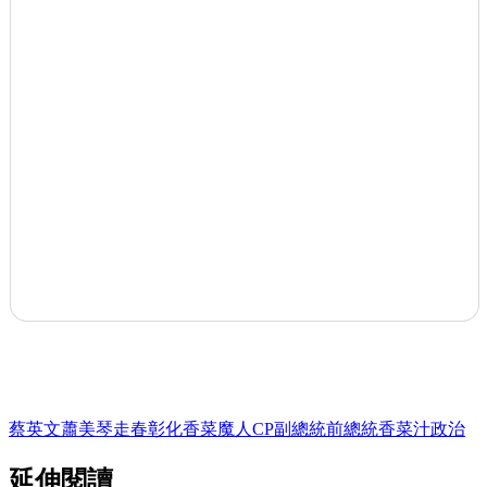
蔡英文
蕭美琴
走春
彰化
香菜
魔人
CP
副總統
前總統
香菜汁
政治
延伸閱讀