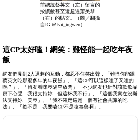
前總統蔡英文（左）留言的
按讚數甚至還超過蕭美琴
（右）的貼文。（圖／翻攝
自IG ＠tsai_ingwen）
這CP太好嗑！網笑：難怪能一起吃年夜
飯
網友們見到2人逗趣的互動，都忍不住笑出聲，「難怪你能跟
蔡英文吃那麼多年的年夜飯」、「這CP可以這樣嗑了又嗑的
嗎？」、「留友看咪琴隔空放閃」；不少網友也針對該款飲品
寫下心聲，我很支持妳，但這杯我不行」、「這個我實在沒辦
法支持妳，美琴」、「我不確定這是一個有社會共識的吃
法」、「欸不是，我要嗑CP不是嗑毒藥啊」。