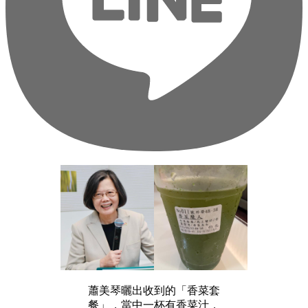
蕭美琴曬出收到的「香菜套
餐」，當中一杯有香菜汁，