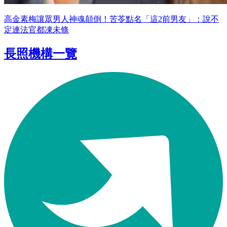
高金素梅讓眾男人神魂顛倒！苦苓點名「這2前男友」：說不
定連法官都凍未條
長照機構一覽