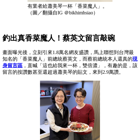
有業者給蕭美琴一杯「香菜魔人」。
（圖／翻攝自IG ＠bikhimhsiao）
釣出真香菜魔人！蔡英文留言敲碗
畫面曝光後，立刻引來1.8萬名網友盛讚，馬上聯想到台灣最
知名的「香菜魔人」前總統蔡英文，而蔡前總統本人還真的
現
身留言區
，直喊「這也給我來一杯，雙倍濃」，有趣的是，該
留言的按讚數甚至還超過蕭美琴的貼文，來到2.9萬讚。