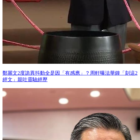
鄭麗文2度詭異抖動全是因「有感應」？周軒曝法華鐘「刻這2
經文」親吐靈驗經歷