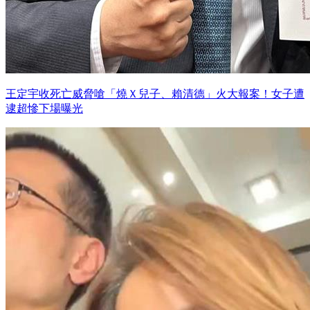
王定宇收死亡威脅嗆「燒Ｘ兒子、賴清德」火大報案！女子遭
逮超慘下場曝光