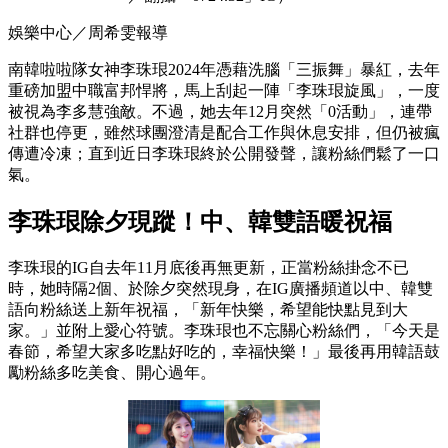
娛樂中心／周希雯報導
南韓啦啦隊女神李珠珢2024年憑藉洗腦「三振舞」暴紅，去年
重磅加盟中職富邦悍將，馬上刮起一陣「李珠珢旋風」，一度
被視為李多慧強敵。不過，她去年12月突然「0活動」，連帶
社群也停更，雖然球團澄清是配合工作與休息安排，但仍被瘋
傳遭冷凍；直到近日李珠珢終於公開發聲，讓粉絲們鬆了一口
氣。
李珠珢除夕現蹤！中、韓雙語暖祝福
李珠珢的IG自去年11月底後再無更新，正當粉絲掛念不已
時，她時隔2個、於除夕突然現身，在IG廣播頻道以中、韓雙
語向粉絲送上新年祝福，「新年快樂，希望能快點見到大
家。」並附上愛心符號。李珠珢也不忘關心粉絲們，「今天是
春節，希望大家多吃點好吃的，幸福快樂！」最後再用韓語鼓
勵粉絲多吃美食、開心過年。