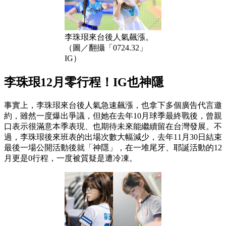
李珠珢來台後人氣飆漲。
（圖／翻攝「0724.32」
IG）
李珠珢12月零行程！IG也神隱
事實上，李珠珢來台後人氣急速飆漲，也拿下多個廣告代言邀
約，雖然一度爆出爭議，但她在去年10月球季最終戰後，曾親
口表示很滿意本季表現、也期待未來能繼續留在台灣發展。不
過，李珠珢後來班表的出場次數大幅減少，去年11月30日結束
最後一場公開活動後就「神隱」，在一堆尾牙、耶誕活動的12
月更是0行程，一度被質疑是遭冷凍。