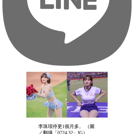
李珠珢停更1個月多。 （圖
／翻攝「0724.32」IG）