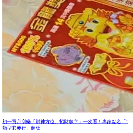
初一買刮刮樂「財神方位、招財數字」一次看！專家點名「1
類型彩券行」超旺