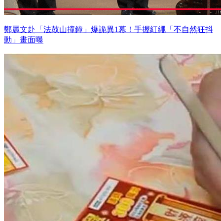
鄭麗文赴「法鼓山撞鐘」爆詭異1幕！手握紅繩「不自然狂抖
動」畫面曝