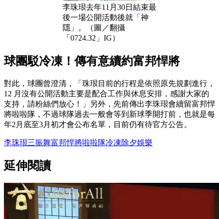
李珠珢去年11月30日結束最
後一場公開活動後就「神
隱」。（圖／翻攝
「0724.32」IG）
球團駁冷凍！傳有意續約富邦悍將
對此，球團曾澄清，「珠珢目前的行程是依照原先規劃進行，
12 月沒有公開活動主要是配合工作與休息安排，感謝大家的
支持，請粉絲們放心！」另外，先前傳出李珠珢會續留富邦悍
將啦啦隊，不過球隊過去一般會等到新球季開打前，也就是每
年2月底至3月初才會公布名單，目前仍有待官方公告。
李珠珢
三振舞
富邦悍將
啦啦隊
冷凍
除夕
娛樂
延伸閱讀