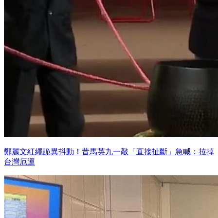
鄭麗文紅繩詭異抖動！昔馬英九一敲「直接扯斷」急喊：拉掉
台灣厄運