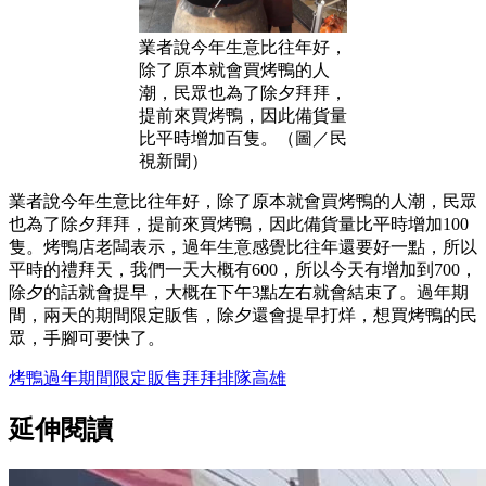
業者說今年生意比往年好，
除了原本就會買烤鴨的人
潮，民眾也為了除夕拜拜，
提前來買烤鴨，因此備貨量
比平時增加百隻。（圖／民
視新聞）
業者說今年生意比往年好，除了原本就會買烤鴨的人潮，民眾
也為了除夕拜拜，提前來買烤鴨，因此備貨量比平時增加100
隻。烤鴨店老闆表示，過年生意感覺比往年還要好一點，所以
平時的禮拜天，我們一天大概有600，所以今天有增加到700，
除夕的話就會提早，大概在下午3點左右就會結束了。過年期
間，兩天的期間限定販售，除夕還會提早打烊，想買烤鴨的民
眾，手腳可要快了。
烤鴨
過年
期間限定販售
拜拜
排隊
高雄
延伸閱讀