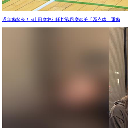
過年動起來！ //山田摩衣組隊挑戰風靡歐美「匹克球」運動