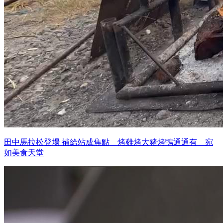
田中馬拉松登場 補給站成焦點 烤雞烤大豬烤鴨通通有 宛
如美食天堂