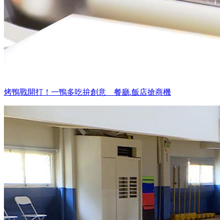
烤鴨戰開打！一鴨多吃拚創意 餐廳.飯店搶商機