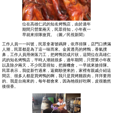
位在高雄仁武的知名烤鴨店，由於過年
期間只營業兩天，民眾得知，小年夜一
早就來排隊搶買。（圖／民視新聞）
工作人員一一叫號，民眾拿著號碼牌，依序排隊，店門口擠滿
人潮，民眾都是為了這一味而來。金黃透亮的烤鴨，香氣撲
鼻，工作人員用俐落刀工，把烤鴨切成片狀，這間位在高雄仁
武的知名烤鴨店，平時人潮就很多，過年期間，只營業小年夜
以及除夕兩天，不少民眾得知，把握機會，一早就來搶排隊。
民眾表示，我從新竹過來，返鄉順便來的，家裡有親戚介紹這
間店、很多人都是買烤鴨的啊，我只是買烤雞跟肉，拜拜要用
的、我是台南來的，每年都會來，因為牠很好吃啊，皮很脆然
後很香。