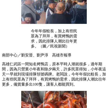
今年年假較長，加上有些民
眾為了拜拜，有買烤鴨的需
求，因此排隊人潮比往年更
多。（圖／民視新聞）
南部中心／劉安晉、劉尹淳 高雄市報導
高雄仁武區一間知名烤鴨店，原本平時人潮就很多，過年期
間，因為只營業小年夜和除夕兩天，許多民眾得知，小年夜這
天一早就到現場排隊領號碼牌。老闆說，今年年假比較長，加
上有些民眾為了拜拜，有買烤鴨的需求，因此排隊人潮比往年
更多，備貨量多出100隻，讓客人都能買到。