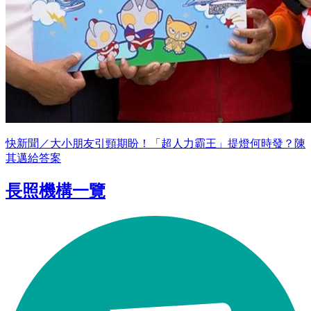
快新聞／大小朋友引頸期盼！「超人力霸王」提燈何時發？陳
其邁給答案
長照機構一覽