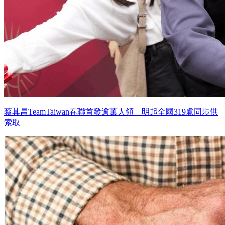
蔡其昌TeamTaiwan春聯首發逾萬人領 明起全國319處同步供
索取