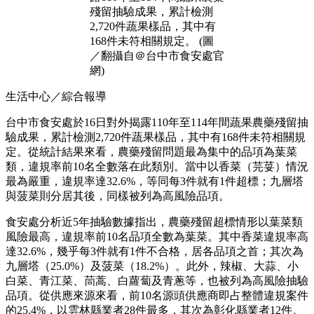
殘留抽驗成果，累計檢測
2,720件蔬果樣品，其中有
168件未符相關規定。 (圖
／翻攝自＠台中市食安處官
網)
生活中心／綜合報導
台中市食安處於16日對外揭露110年至114年間蔬果農藥殘留抽
驗成果，累計檢測2,720件蔬果樣品，其中有168件未符相關規
定。從統計結果來看，農藥殘留問題最為集中的品項為葉菜
類，違規率前10名全數落在此類別。當中以香菜（芫荽）情況
最為嚴重，違規率達32.6%，等同每3件就有1件超標；九層塔
與菠菜則分居其後，同樣被列為高風險品項。
食安處分析近5年抽驗數據指出，農藥殘留超標情形以葉菜類
風險最高，違規率前10名品項全數為葉菜。其中香菜違規率高
達32.6%，幾乎每3件就有1件不合格，居各品項之首；其次為
九層塔（25.0%）及菠菜（18.2%）。此外，辣椒、大蒜、小
白菜、青江菜、茼蒿、白蘿蔔及青蔥等，也被列為高風險抽驗
品項。從供應來源來看，前10名源頭供應商即占整體違規案件
的25.4%，以雲林縣業者28件最多，其次為彰化縣業者12件。