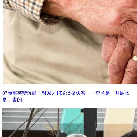
87歲翁突變沉默！對家人超冷淡疑失智 一查竟是「耳屎太
多」害的