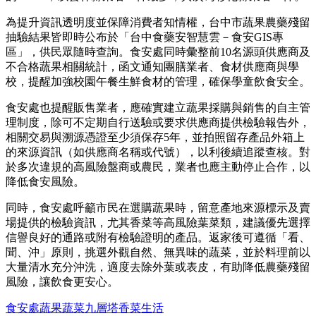
為提升資訊透明度並保障消費者知情權，台中市蔬果農藥殘留
抽驗結果皆即時公布於「台中食藥安智慧雲－食安GIS專
區」，供民眾隨時查詢。食安處同時彙整前10名源頭供應商及
不合格蔬果相關統計，函文通知團膳業者、食材供應商與學
校，提醒加強校園午餐生鮮食材的管理，確保學童飲食安全。
食安處也提醒販售業者，應確實建立蔬果採購與銷售的自主管
理制度，除可不定期自行送驗或要求供應商提供檢驗報告外，
相關交易與溯源憑證至少須保存5年，並拍照留存產品外箱上
的來源資訊（如供應商名稱或代號），以利後續追蹤查核。對
於多次違規的高風險盤商或農民，業者也應主動停止合作，以
降低食安風險。
同時，食安處呼籲市民在選購蔬果時，留意產地來源標示及賣
場提供的檢驗資訊，尤其香菜等高風險葉菜類，建議優先選擇
信譽良好的通路或附有檢驗證明的產品。返家後可遵循「看、
聞、沖」原則，挑選外觀自然、無異味的蔬菜，並於料理前以
大量清水充分沖洗，適度去除外葉或表皮，有助降低農藥殘留
風險，讓飲食更安心。
食安處
蔬果
蔬菜
九層塔
香菜
生活