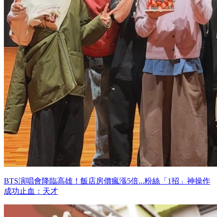
BTS演唱會降臨高雄！飯店房價瘋漲5倍...粉絲「1招」神操作
成功止血：天才