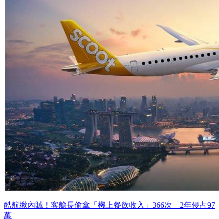
酷航揪內賊！客艙長偷拿「機上餐飲收入」366次 2年侵占97
萬