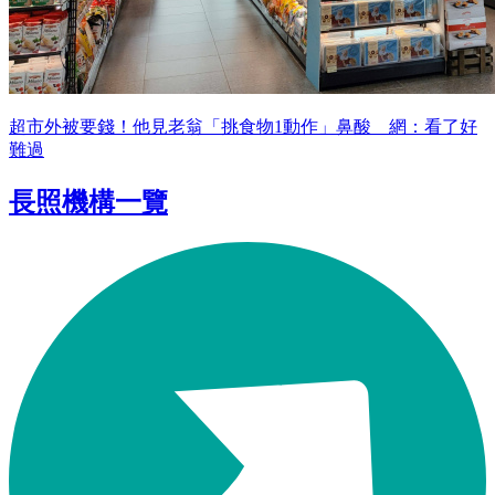
超市外被要錢！他見老翁「挑食物1動作」鼻酸 網：看了好
難過
長照機構一覽