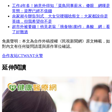
工作4年多！她意外得知「菜鳥同事薪水」傻眼 網嘆是
常態：資歷已經不值錢
余家昶今辦告別式 大女兒哽咽唸祭文：大家都說你是
英雄，但我希望你不是
超市外被要錢！他見老翁「挑食物1動作」鼻酸 網：看
了好難過
免責聲明：本文為合作外稿授權《民視新聞網》原文轉載，如
對內文有任何疑問請逕與原作單位確認。
合作友站
CTWANT
火警
延伸閱讀