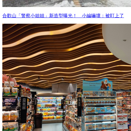
合歡山「警察小姐姐」新造型曝光！ 小編嚇壞：被盯上了