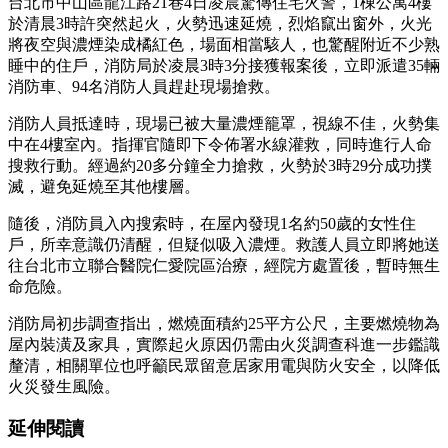
台北市中山區龍江路21巷4日凌晨驚傳住宅火警，1棟公寓4樓
於清晨3時許突然起火，火勢迅速延燒，烈焰竄出窗外，火光
將夜空與濃煙染成橘紅色，場面相當駭人，也驚醒附近不少熟
睡中的住戶，消防局於凌晨3時3分接獲報案後，立即派遣35輛
消防車、94名消防人員趕赴現場搶救。
消防人員抵達時，現場已被大量濃煙籠罩，視線不佳，火勢集
中在4樓室內。指揮官隨即下令佈署水線灌救，同時進行人命
搜救行動。經過約20多分鐘全力搶救，火勢於3時29分成功撲
滅，避免延燒至其他樓層。
隨後，消防員入內搜索時，在屋內發現1名約50歲的女性住
戶，所幸意識仍清醒，但疑似吸入濃煙。救護人員立即將她送
往台北市立聯合醫院仁愛院區治療，經院方處置後，暫時無生
命危險。
消防局初步調查指出，燃燒面積約25平方公尺，主要燃燒物為
屋內裝潢及家具，實際起火原因仍需由火災調查科進一步鑑識
釐清，相關單位也呼籲民眾留意居家用電與防火安全，以降低
火災發生風險。
延伸閱讀