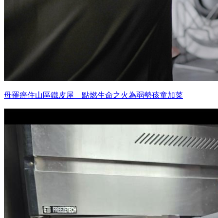
母罹癌住山區鐵皮屋 點燃生命之火為弱勢孩童加菜