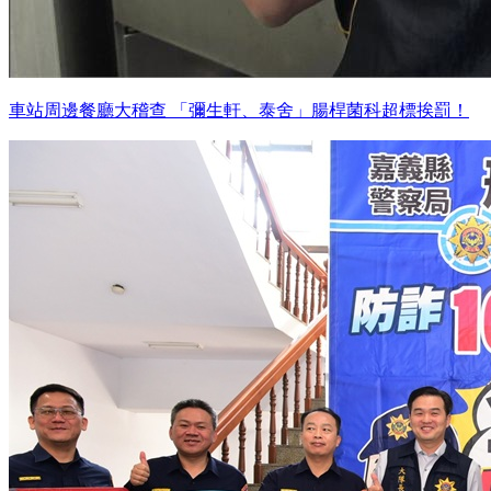
車站周邊餐廳大稽查 「彌生軒、泰舍」腸桿菌科超標挨罰！