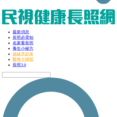
最新消息
長照必需知
名家看長照
養生小秘方
姊妹亮起來
醫學大聯盟
長照3.0