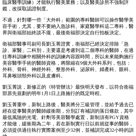
臨床醫學訓練）才能執行醫美業務；以及醫美診所不強制評
鑑，改採取認證制度。
不過，針對哪一些「大外科」範圍的專科醫師可以操作醫學美
容手術，尤其，要不要納入急診科、家庭醫學科這二專科，醫
界與衛福部始終談不攏，最後衛福部決定自行拍板決定。
衛福部醫事司副司長劉玉菁證實，衛福部已經決定排除「急
診、家醫」二科別，主要還是考慮到這二個專科的醫師，在過
往專科訓練中相關外科的訓練內容跟時間，所以未來能夠施行
美容醫學手術的醫師資格，將限縮在9個大外科系列，包括：
外科、骨科、神經外科、整形外科、泌尿科、婦產科、眼科、
耳鼻喉頭頸外科以及皮膚科。
劉玉菁說，新修正的《特管辦法》最快明天發布，以符合衛福
部原先規劃的明年1月1日上路施行的既定時程。
劉玉菁重申，新制上路後，醫美將分三級管理，並給予過去已
經在從事醫美的醫師緩衝期，分別訂有補訓的落日條款，其中
最低風險的光電、針劑等美容醫學處置，新制須有PGY資格
才能做，緩衝期為二年，若在新制實行日以前就從事的醫師，
必須提供過往執行實際案例至少32例，並補訓完成32小時的訓