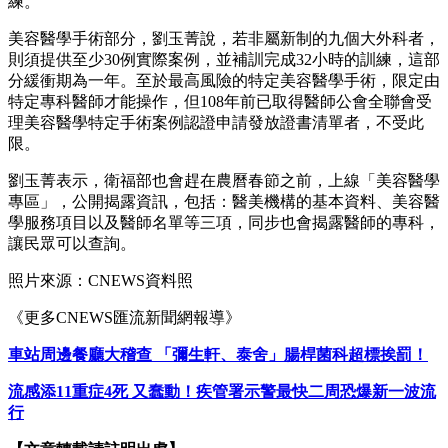
練。
美容醫學手術部分，劉玉菁說，若非屬新制的九個大外科者，
則須提供至少30例實際案例，並補訓完成32小時的訓練，這部
分緩衝期為一年。至於最高風險的特定美容醫學手術，限定由
特定專科醫師才能操作，但108年前已取得醫師公會全聯會受
理美容醫學特定手術案例認證申請發放證書清單者，不受此
限。
劉玉菁表示，衛福部也會趕在農曆春節之前，上線「美容醫學
專區」，公開揭露資訊，包括：醫美機構的基本資料、美容醫
學服務項目以及醫師名單等三項，同步也會揭露醫師的專科，
讓民眾可以查詢。
照片來源：CNEWS資料照
《更多CNEWS匯流新聞網報導》
車站周邊餐廳大稽查 「彌生軒、泰舍」腸桿菌科超標挨罰！
流感添11重症4死 又蠢動！疾管署示警最快二周恐爆新一波流
行