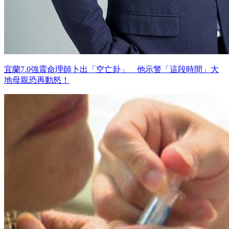
宜蘭7.0強震命理師卜出「空亡卦」 他示警「這段時間」大
地母親恐再動怒！