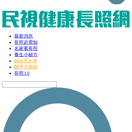
最新消息
長照必需知
名家看長照
養生小秘方
姊妹亮起來
醫學大聯盟
長照3.0