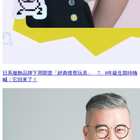
日系服飾品牌下周開賣「經典懷舊玩具」 7、8年級生期待嗨
喊：它回來了！