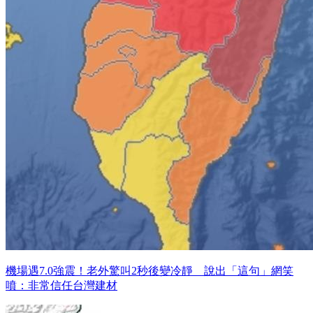
機場遇7.0強震！老外驚叫2秒後變冷靜 說出「這句」網笑
噴：非常信任台灣建材