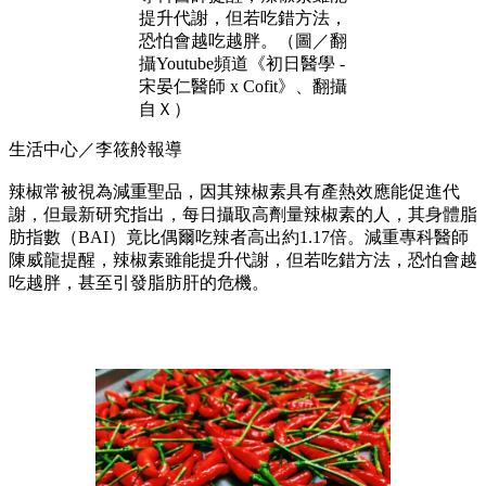
提升代謝，但若吃錯方法，
恐怕會越吃越胖。（圖／翻
攝Youtube頻道《初日醫學 -
宋晏仁醫師 x Cofit》、翻攝
自Ｘ）
生活中心／李筱舲報導
辣椒常被視為減重聖品，因其辣椒素具有產熱效應能促進代
謝，但最新研究指出，每日攝取高劑量辣椒素的人，其身體脂
肪指數（BAI）竟比偶爾吃辣者高出約1.17倍。減重專科醫師
陳威龍提醒，辣椒素雖能提升代謝，但若吃錯方法，恐怕會越
吃越胖，甚至引發脂肪肝的危機。