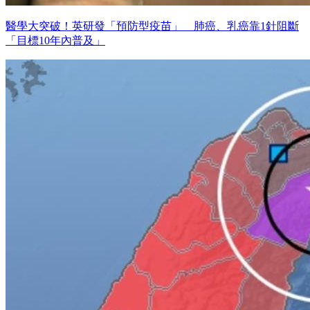
醫學大突破！英研發「預防型疫苗」 肺癌、乳癌靠1針阻斷
「目標10年內普及」