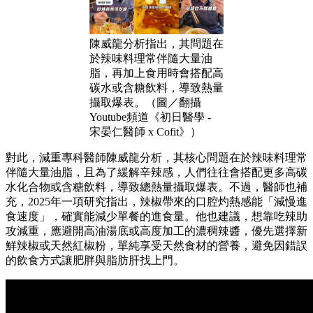
陳威龍分析指出，其問題在
於辣味料理常伴隨大量油
脂，再加上食用時會搭配高
碳水或含糖飲料，導致熱量
攝取爆表。（圖／翻攝
Youtube頻道《初日醫學 -
宋晏仁醫師 x Cofit》）
對此，減重專科醫師陳威龍分析，其核心問題在於辣味料理常
伴隨大量油脂，且為了緩解辛辣感，人們往往會搭配更多高碳
水化合物或含糖飲料，導致總熱量攝取爆表。不過，醫師也補
充，2025年一項研究指出，辣椒帶來的口腔灼熱感能「減慢進
食速度」，確實能減少單餐的進食量。他也建議，想靠吃辣助
攻減重，應避開高油湯底或高度加工的濃稠辣醬，優先選擇新
鮮辣椒或天然紅椒粉，單純享受天然食材的營養，避免因錯誤
的飲食方式讓肥胖與脂肪肝找上門。