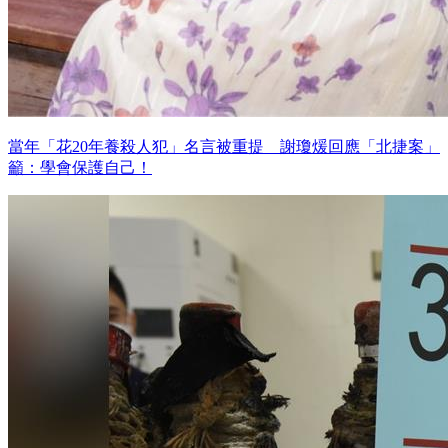
當年「花20年養殺人犯」名言被重提 謝瓊煖回應「北捷案」
籲：學會保護自己！