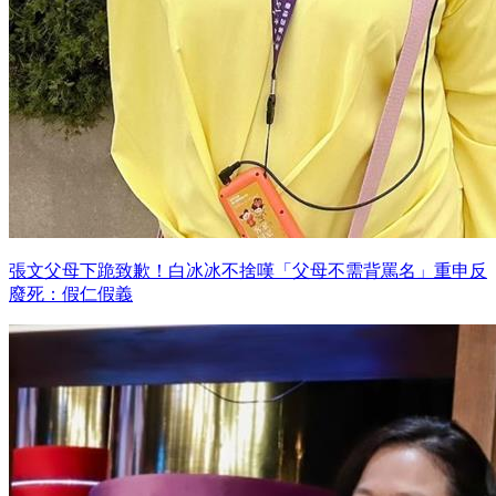
張文父母下跪致歉！白冰冰不捨嘆「父母不需背罵名」重申反
廢死：假仁假義