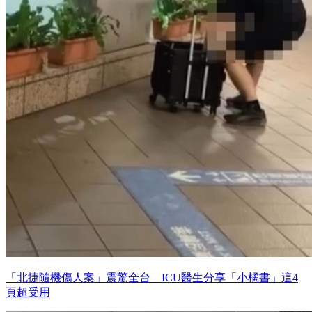
「北捷隨機傷人案」震驚全台 ICU醫生分享「小橘書」這4
頁超受用