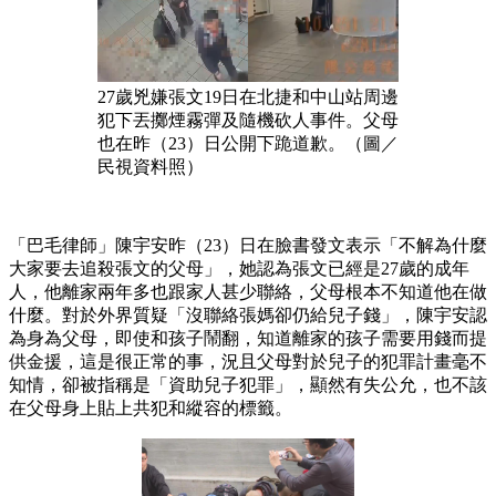
27歲兇嫌張文19日在北捷和中山站周邊
犯下丟擲煙霧彈及隨機砍人事件。父母
也在昨（23）日公開下跪道歉。（圖／
民視資料照）
「巴毛律師」陳宇安昨（23）日在臉書發文表示「不解為什麼
大家要去追殺張文的父母」，她認為張文已經是27歲的成年
人，他離家兩年多也跟家人甚少聯絡，父母根本不知道他在做
什麼。對於外界質疑「沒聯絡張媽卻仍給兒子錢」，陳宇安認
為身為父母，即使和孩子鬧翻，知道離家的孩子需要用錢而提
供金援，這是很正常的事，況且父母對於兒子的犯罪計畫毫不
知情，卻被指稱是「資助兒子犯罪」，顯然有失公允，也不該
在父母身上貼上共犯和縱容的標籤。