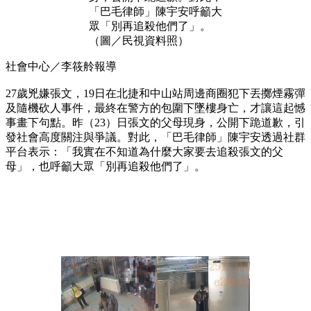
「巴毛律師」陳宇安呼籲大
眾「別再追殺他們了」。
（圖／民視資料照）
社會中心／李筱舲報導
27歲兇嫌張文，19日在北捷和中山站周邊商圈犯下丟擲煙霧彈
及隨機砍人事件，最終在警方的包圍下墜樓身亡，才讓這起憾
事畫下句點。昨（23）日張文的父母現身，公開下跪道歉，引
發社會高度關注與爭議。對此，「巴毛律師」陳宇安透過社群
平台表示：「我實在不知道為什麼大家要去追殺張文的父
母」，也呼籲大眾「別再追殺他們了」。