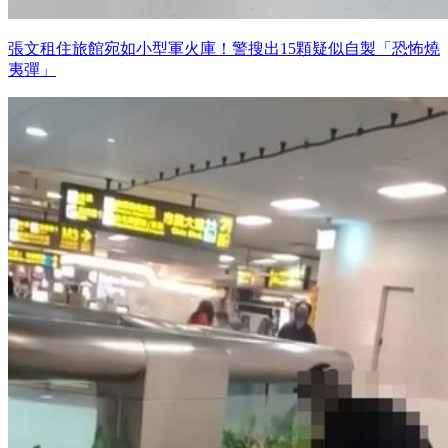
張文租住旅館宛如小型軍火庫！警搜出15顆疑似自製「恐怖燒
夷彈」