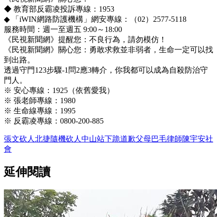
◆ 教育部反霸凌投訴專線：1953
◆ 「iWIN網路防護機構」網安專線：（02）2577-5118
服務時間：週一至週五 9:00～18:00
《民視新聞網》提醒您：不良行為，請勿模仿！
《民視新聞網》關心您：勇敢求救並非弱者，生命一定可以找
到出路。
透過守門123步驟-1問2應3轉介，你我都可以成為自殺防治守
門人。
※ 安心專線：1925（依舊愛我）
※ 張老師專線：1980
※ 生命線專線：1995
※ 反霸凌專線：0800-200-885
張文
砍人
北捷
隨機砍人
中山站
下跪道歉
父母
巴毛律師
陳宇安
社
會
延伸閱讀