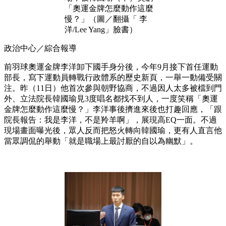
「奧運金牌怎麼動作這麼
慢？」（圖／翻攝「 李
洋/Lee Yang」臉書）
政治中心／綜合報導
前羽球奧運金牌李洋卸下國手身分後，今年9月接下首任運動
部長，寫下運動員轉戰行政體系的歷史新頁，一舉一動備受關
注。昨（11日）他首次參與朝野協商，不過因人太多被檔到門
外、立法院長韓國瑜見3度唱名都找不到人，一度笑稱「奧運
金牌怎麼動作這麼慢？」李洋事後擠進來後也打趣回應，「跟
院長報告：我是李洋，不是羚羊啊」，展現高EQ一面。不過
現場畫面曝光後，眾人反而把怒火轉向韓國瑜，更有人直言他
當眾調侃的舉動「就是職場上最討厭的自以為幽默」。