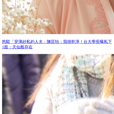
怒駁「穿薄紗私約人夫」陳匡怡：我很乾淨！台大學長曝私下
1面：天仙般存在