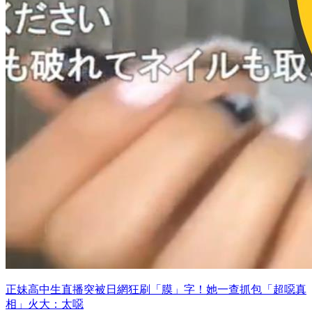
正妹高中生直播突被日網狂刷「膜」字！她一查抓包「超噁真
相」火大：太噁