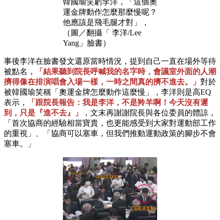
韓國瑜笑虧李洋，「這個奧
運金牌動作怎麼那麼慢呢？
他應該是飛毛腿才對」，
（圖／翻攝「 李洋/Lee
Yang」臉書）
事後李洋在臉書發文還原當時情況，提到自己一直在場外等待
被點名
，「結果聽到院長呼喊我的名字時，會議室外面的人潮
擠得像在排演唱會入場一樣，一時之間真的擠不進去。」
對於
被韓國瑜笑稱「奧運金牌怎麼動作這麼慢」，李洋則是高EQ
表示，
「跟院長報告：我是李洋，不是羚羊啊！今天沒有遲
到，只是『進不去』」
，文末再謝謝院長與各位委員的體諒，
「首次協商的經驗相當寶貴，也更能感受到大家對運動部工作
的重視」、「協商可以塞車，但我們推動運動政策的腳步不會
塞車。」