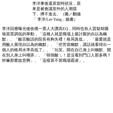
李洋事後還原當時狀況，原
來是被會議室外的人潮擋
下、擠不進去。（圖／翻攝
「 李洋/Lee Yang」臉書）
李洋回應曝光後收穫一票人大讚高EQ，同時也有人質疑韓國
瑜當眾調侃的舉動，「這種人就是職場上最討厭的自以為幽
默」、「酸言酸語的院長有夠失禮！格局真低」、「最愛就是
用酸人展現自以為的幽默」、「挖苦當幽默，講話就看得出一
個人的格局水準高低了」、「玩笑。開在自己身上叫幽默、開
在別人身上叫嘲弄」、「韓很酸ㄟ！是沒看到門口人那多嗎？
幹嘛那麼故意啊」、「這樣算不算職場霸凌」。