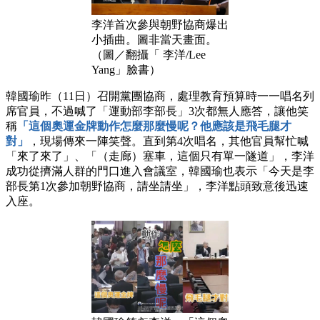
李洋首次參與朝野協商爆出
小插曲。圖非當天畫面。
（圖／翻攝「 李洋/Lee
Yang」臉書）
韓國瑜昨（11日）召開黨團協商，處理教育預算時一一唱名列
席官員，不過喊了「運動部李部長」3次都無人應答，讓他笑
稱
「這個奧運金牌動作怎麼那麼慢呢？他應該是飛毛腿才
對」
，現場傳來一陣笑聲。直到第4次唱名，其他官員幫忙喊
「來了來了」、「（走廊）塞車，這個只有單一隧道」，李洋
成功從擠滿人群的門口進入會議室，韓國瑜也表示「今天是李
部長第1次參加朝野協商，請坐請坐」，李洋點頭致意後迅速
入座。