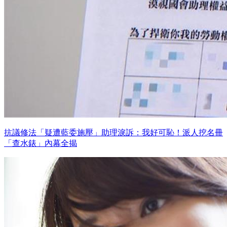
抗議修法「疑遭藍委施壓」助理淚訴：我好可恥！派人挖名冊
「查水錶」內幕全揭