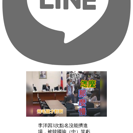
李洋因3次點名沒能擠進
場，被韓國瑜（中）笑虧