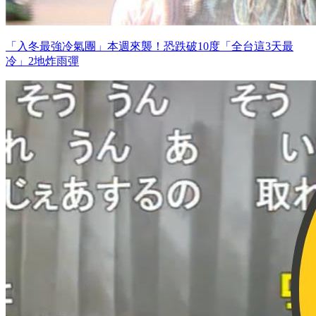
「入冬最強冷氣團」本週來襲！恐跌破10度「全台這3天最
冷」2地炸雨彈