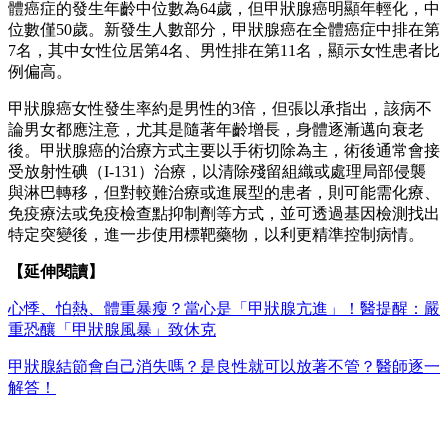
體癌症的發生年齡中位數為64歲，但甲狀腺癌明顯年輕化，中
位數僅50歲。新發生人數部分，甲狀腺癌在全體癌症中排在第
7名，其中女性位居第4名、男性排在第11名，顯示女性患者比
例偏高。
甲狀腺癌女性發生率約是男性的3倍，但張以承指出，該病不
論男女都應注意，尤其是隨著年齡增長，身體逐漸邁向衰老
後。甲狀腺癌的治療方式主要以手術切除為主，術後通常會接
受放射性碘（I-131）治療，以清除殘留組織或處理局部侵襲
與淋巴轉移，但對較難治療或進展型的患者，則可能需化療、
免疫療法或免疫檢查點抑制劑等方式，並可透過基因檢測找出
特定突變後，進一步使用標靶藥物，以利更精準控制病情。
【延伸閱讀】
心悸、怕熱、體重暴瘦？當心是「甲狀腺亢進」！醫提醒：嚴
重恐釀「甲狀腺風暴」致休克
甲狀腺結節會自己消失嗎？是良性就可以放著不管？醫師逐一
解答！