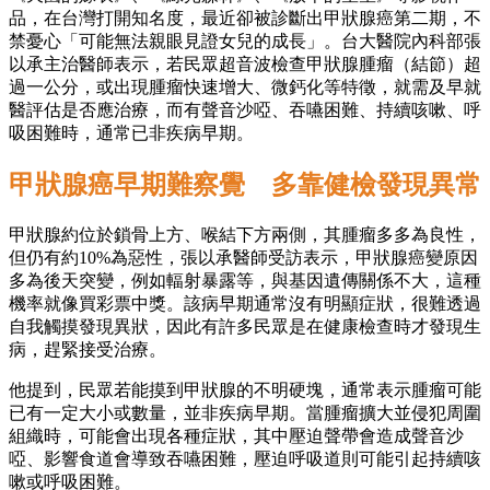
品，在台灣打開知名度，最近卻被診斷出甲狀腺癌第二期，不
禁憂心「可能無法親眼見證女兒的成長」。台大醫院內科部張
以承主治醫師表示，若民眾超音波檢查甲狀腺腫瘤（結節）超
過一公分，或出現腫瘤快速增大、微鈣化等特徵，就需及早就
醫評估是否應治療，而有聲音沙啞、吞嚥困難、持續咳嗽、呼
吸困難時，通常已非疾病早期。
甲狀腺癌早期難察覺 多靠健檢發現異常
甲狀腺約位於鎖骨上方、喉結下方兩側，其腫瘤多多為良性，
但仍有約10%為惡性，張以承醫師受訪表示，甲狀腺癌變原因
多為後天突變，例如輻射暴露等，與基因遺傳關係不大，這種
機率就像買彩票中獎。該病早期通常沒有明顯症狀，很難透過
自我觸摸發現異狀，因此有許多民眾是在健康檢查時才發現生
病，趕緊接受治療。
他提到，民眾若能摸到甲狀腺的不明硬塊，通常表示腫瘤可能
已有一定大小或數量，並非疾病早期。當腫瘤擴大並侵犯周圍
組織時，可能會出現各種症狀，其中壓迫聲帶會造成聲音沙
啞、影響食道會導致吞嚥困難，壓迫呼吸道則可能引起持續咳
嗽或呼吸困難。