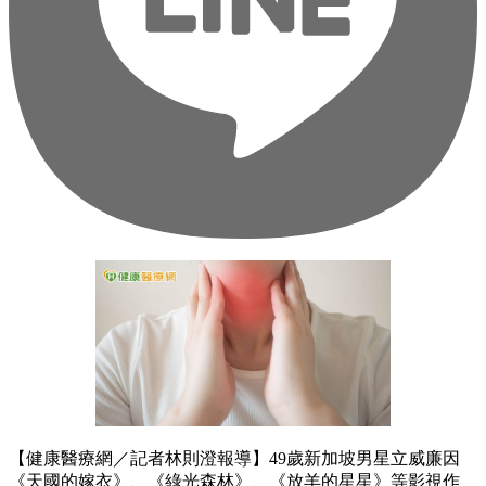
【健康醫療網／記者林則澄報導】49歲新加坡男星立威廉因
《天國的嫁衣》、《綠光森林》、《放羊的星星》等影視作