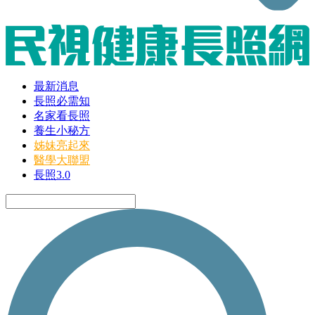
最新消息
長照必需知
名家看長照
養生小秘方
姊妹亮起來
醫學大聯盟
長照3.0