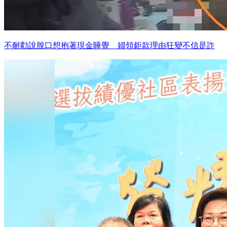
不耐勸說脫口想抱著現金睡覺 婦領鉅款理由狂變不信是詐