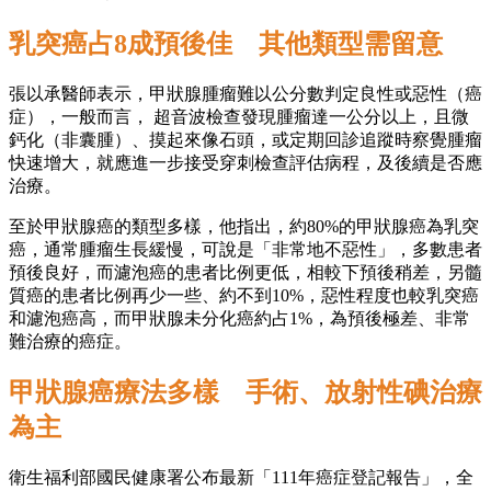
乳突癌占8成預後佳 其他類型需留意
張以承醫師表示，甲狀腺腫瘤難以公分數判定良性或惡性（癌
症），一般而言， 超音波檢查發現腫瘤達一公分以上，且微
鈣化（非囊腫）、摸起來像石頭，或定期回診追蹤時察覺腫瘤
快速增大，就應進一步接受穿刺檢查評估病程，及後續是否應
治療。
至於甲狀腺癌的類型多樣，他指出，約80%的甲狀腺癌為乳突
癌，通常腫瘤生長緩慢，可說是「非常地不惡性」，多數患者
預後良好，而濾泡癌的患者比例更低，相較下預後稍差，另髓
質癌的患者比例再少一些、約不到10%，惡性程度也較乳突癌
和濾泡癌高，而甲狀腺未分化癌約占1%，為預後極差、非常
難治療的癌症。
甲狀腺癌療法多樣 手術、放射性碘治療
為主
衛生福利部國民健康署公布最新「111年癌症登記報告」，全