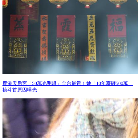
鹿港天后宮「50萬光明燈」全台最貴！她「10年豪砸500萬」
搶斗首原因曝光