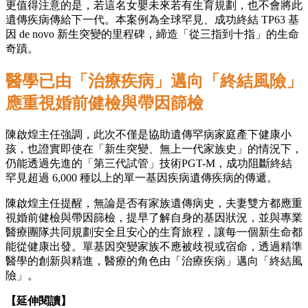
更值得注意的是，若這名女嬰未來若有生育規劃，也不會將此
遺傳疾病傳給下一代。本案例為全球罕見、成功終結 TP63 基
因 de novo 新生突變的里程碑，締造「從三指到十指」的生命
奇蹟。
醫學已由「治療疾病」邁向「終結風險」
應重視婚前健檢與帶因篩檢
陳啟煌主任強調，此次不僅是協助遺傳罕病家庭產下健康小
孩，也證實即使在「新生突變、無上一代家族史」的情況下，
仍能透過先進的「第三代試管」技術PGT-M，成功阻斷終結
罕見超過 6,000 種以上的單一基因疾病遺傳疾病的傳遞。
陳啟煌主任提醒，無論是否有家族遺傳病史，夫妻雙方都應重
視婚前健檢與帶因篩檢，提早了解自身的基因狀況，並與專業
醫療團隊共同規劃安全且安心的生育旅程，讓每一個新生命都
能從健康出發。單基因突變家族不應被歧視或宿命，透過精準
醫學的創新與精進，醫療的角色由「治療疾病」邁向「終結風
險」。
【延伸閱讀】