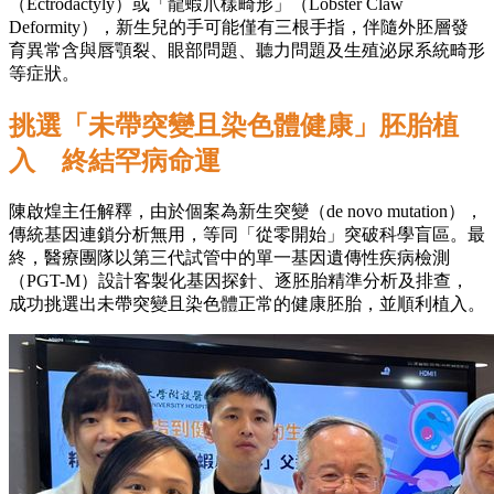
（Ectrodactyly）或「龍蝦爪樣畸形」（Lobster Claw
Deformity），新生兒的手可能僅有三根手指，伴隨外胚層發
育異常含與唇顎裂、眼部問題、聽力問題及生殖泌尿系統畸形
等症狀。
挑選「未帶突變且染色體健康」胚胎植
入 終結罕病命運
陳啟煌主任解釋，由於個案為新生突變（de novo mutation），
傳統基因連鎖分析無用，等同「從零開始」突破科學盲區。最
終，醫療團隊以第三代試管中的單一基因遺傳性疾病檢測
（PGT-M）設計客製化基因探針、逐胚胎精準分析及排查，
成功挑選出未帶突變且染色體正常的健康胚胎，並順利植入。