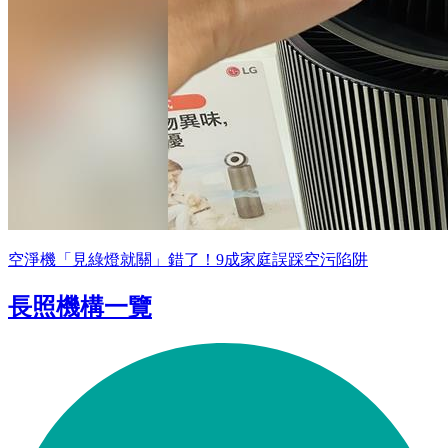
空淨機「見綠燈就關」錯了！9成家庭誤踩空污陷阱
長照機構一覽