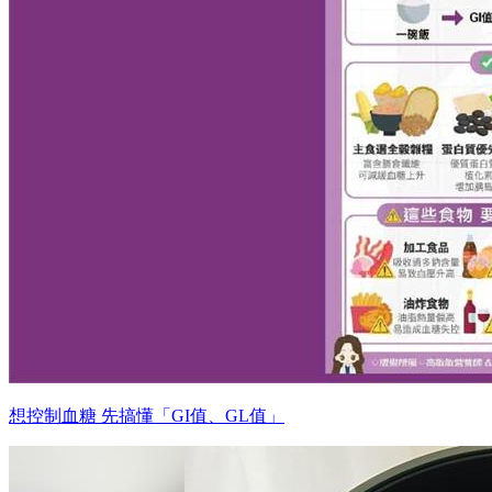
想控制血糖 先搞懂「GI值、GL值」