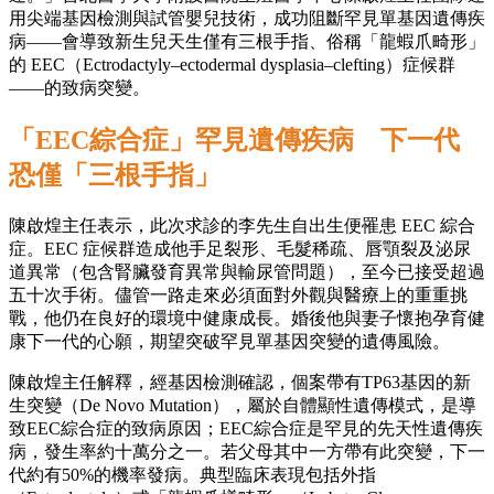
用尖端基因檢測與試管嬰兒技術，成功阻斷罕見單基因遺傳疾
病——會導致新生兒天生僅有三根手指、俗稱「龍蝦爪畸形」
的 EEC（Ectrodactyly–ectodermal dysplasia–clefting）症候群
——的致病突變。
「EEC綜合症」罕見遺傳疾病 下一代
恐僅「三根手指」
陳啟煌主任表示，此次求診的李先生自出生便罹患 EEC 綜合
症。EEC 症候群造成他手足裂形、毛髮稀疏、唇顎裂及泌尿
道異常（包含腎臟發育異常與輸尿管問題），至今已接受超過
五十次手術。儘管一路走來必須面對外觀與醫療上的重重挑
戰，他仍在良好的環境中健康成長。婚後他與妻子懷抱孕育健
康下一代的心願，期望突破罕見單基因突變的遺傳風險。
陳啟煌主任解釋，經基因檢測確認，個案帶有TP63基因的新
生突變（De Novo Mutation），屬於自體顯性遺傳模式，是導
致EEC綜合症的致病原因；EEC綜合症是罕見的先天性遺傳疾
病，發生率約十萬分之一。若父母其中一方帶有此突變，下一
代約有50%的機率發病。典型臨床表現包括外指