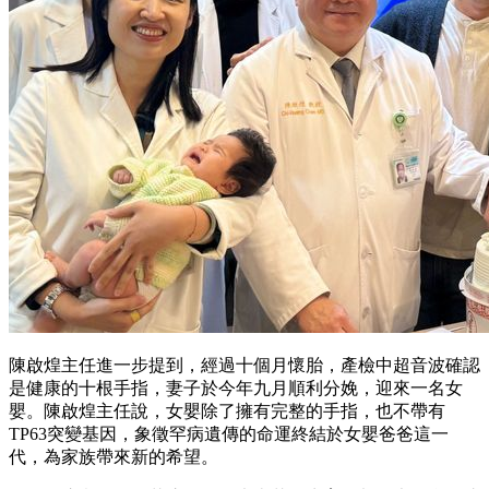
陳啟煌主任進一步提到，經過十個月懷胎，產檢中超音波確認
是健康的十根手指，妻子於今年九月順利分娩，迎來一名女
嬰。陳啟煌主任說，女嬰除了擁有完整的手指，也不帶有
TP63突變基因，象徵罕病遺傳的命運終結於女嬰爸爸這一
代，為家族帶來新的希望。