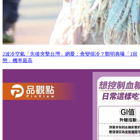
2波冷空氣「先後夾擊台灣」網憂：會變很冷？鄭明典曝「1狀
態」機率最高