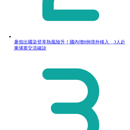
暑假出國染登革熱風險升！國內增8例境外移入 3人赴
柬埔寨交流確診