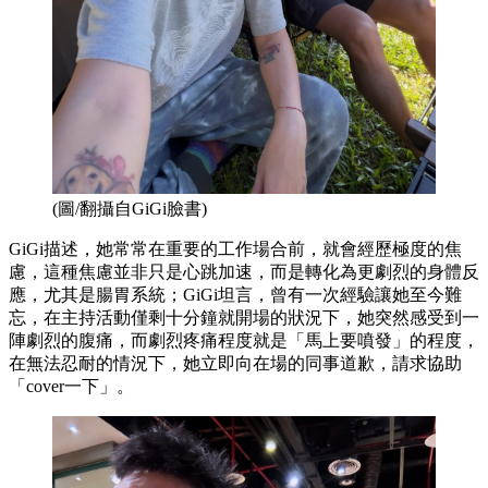
(圖/翻攝自GiGi臉書)
GiGi描述，她常常在重要的工作場合前，就會經歷極度的焦
慮，這種焦慮並非只是心跳加速，而是轉化為更劇烈的身體反
應，尤其是腸胃系統；GiGi坦言，曾有一次經驗讓她至今難
忘，在主持活動僅剩十分鐘就開場的狀況下，她突然感受到一
陣劇烈的腹痛，而劇烈疼痛程度就是「馬上要噴發」的程度，
在無法忍耐的情況下，她立即向在場的同事道歉，請求協助
「cover一下」。