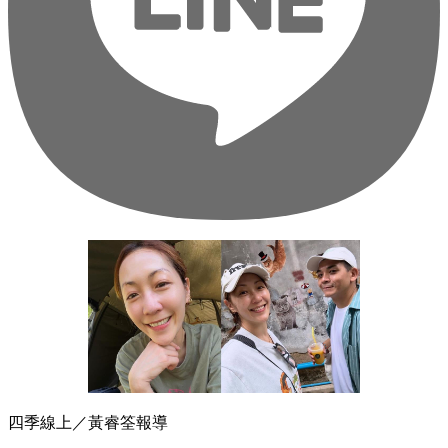
四季線上／黃睿筌報導