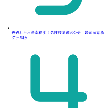
爸爸肚不只是幸福肥！男性腰圍逾90公分 醫籲留意脂
肪肝風險