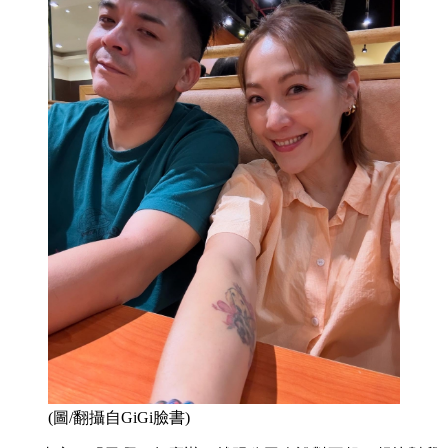
(圖/翻攝自GiGi臉書)