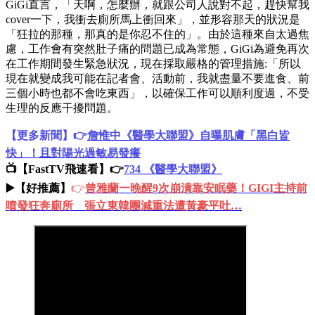
GiGi直言，「天啊，怎麼辦，就跟公司人說對不起，趕快幫我
cover一下，我衝去廁所馬上衝回來」，並形容那天的狀況是
「狂拉的那種，那真的是你忍不住的」。由於這種來自太過焦
慮，工作會有突然肚子痛的問題已成為常態，GiGi為避免再次
在工作期間發生緊急狀況，現在採取嚴格的管理措施:「所以
現在就變成我可能在記者會、活動前，我就盡量不要進食、前
三個小時也都不會吃東西」，以確保工作可以順利度過，不受
生理的反應干擾問題。
【更多新聞】👉
詹惟中《醫學大聯盟》自曝肌膚「黑白皆
快」！且對陽光過敏易發癢
📺【FastTV飛速看】👉
734 《醫學大聯盟》
▶️【好推薦】
👉
曾雅蘭一晚醒9次崩潰靠安眠藥！GIGI主持前
噴發狂奔廁所 張立東韓團減重法遭黃豪平吐…