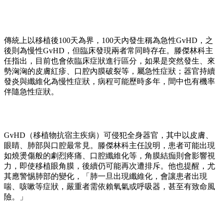
傳統上以移植後100天為界，100天內發生稱為急性GvHD，之
後則為慢性GvHD，但臨床發現兩者常同時存在。滕傑林科主
任指出，目前也會依臨床症狀進行區分，如果是突然發生、來
勢洶洶的皮膚紅疹、口腔內膜破裂等，屬急性症狀；器官持續
發炎與纖維化為慢性症狀，病程可能歷時多年，間中也有機率
伴隨急性症狀。
GvHD（移植物抗宿主疾病）可侵犯全身器官，其中以皮膚、
眼睛、肺部與口腔最常見。滕傑林科主任說明，患者可能出現
如燒燙傷般的劇烈疼痛、口腔纖維化等，角膜結痂則會影響視
力，即使移植眼角膜，後續仍可能再次遭排斥。他也提醒，尤
其應警惕肺部的變化，「肺一旦出現纖維化，會讓患者出現
喘、咳嗽等症狀，嚴重者需依賴氧氣或呼吸器，甚至有致命風
險。」