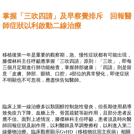
掌握「三吹四請」及早察覺排斥 回報醫
師症狀以利啟動二線治療
移植後第一年是重要的觀察期，急、慢性症狀都有可能出現，
滕傑林科主任呼籲應掌握「三吹四請」原則：「三吹」，即每
三個月定期進行肺功能檢查，掌握肺部健康；「四請」則是留
意「皮膚、肺部、眼睛、口腔」4部位的異常變化，即使症狀
不明顯也不可忽視，應盡快告知醫師。
臨床上第一線治療多以類固醇控制急性發炎，但長期使用易導
致免疫力下降、血糖上升、骨質疏鬆等副作用，且部分患者反
應不佳。面對上述情況，滕傑林科主任呼籲，患者須及時向醫
師回報症狀及副作用，以利醫師及早調整療程，以利進入第二
線藥物治療。臨床觀察顯示GvHD（移植物抗宿主疾病）相關