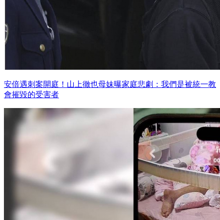
安倍遇刺案開庭！山上徹也母妹曝家庭悲劇：我們是被統一教
會摧毀的受害者