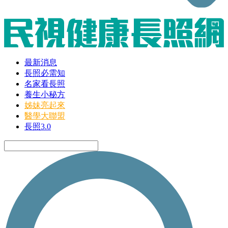
最新消息
長照必需知
名家看長照
養生小秘方
姊妹亮起來
醫學大聯盟
長照3.0