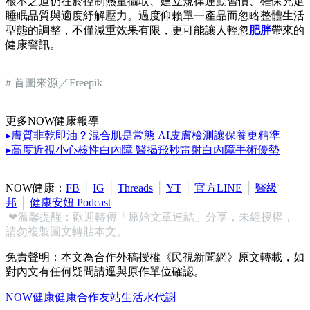
根本之道仍在於控制熱量攝取、建立規律運動習慣、確保充足
睡眠品質與適度紓解壓力。過度仰賴單一產品而忽略整體生活
型態的調整，不僅減重效果有限，更可能讓人輕忽
肥胖
帶來的
健康警訊。
# 首圖來源／Freepik
更多NOW健康報導
▸膚質非乾即油？混合肌是常態 AI皮膚檢測讓保養更精準
▸高度近視小心核性白內障 醫揭飛秒雷射白內障手術優勢
NOW健康：
FB
│
IG
│
Threads
│
YT
│
官方LINE
│
醫級
邦
│
健康安妞 Podcast
❤溫馨提醒：歡迎轉傳「原始文章連結」分享，未經授權，
請勿複製圖文轉貼本文。
免責聲明：本文為合作外稿授權《民視新聞網》原文轉載，如
對內文有任何疑問請逕與原作單位確認。
NOW健康
健康
合作友站
生活
水
代謝