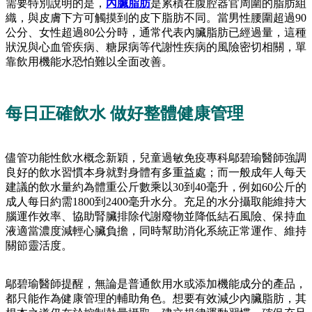
需要特別說明的是，
內臟脂肪
是累積在腹腔器官周圍的脂肪組
織，與皮膚下方可觸摸到的皮下脂肪不同。當男性腰圍超過90
公分、女性超過80公分時，通常代表內臟脂肪已經過量，這種
狀況與心血管疾病、糖尿病等代謝性疾病的風險密切相關，單
靠飲用機能水恐怕難以全面改善。
每日正確飲水 做好整體健康管理
儘管功能性飲水概念新穎，兒童過敏免疫專科鄔碧瑜醫師強調
良好的飲水習慣本身就對身體有多重益處；而一般成年人每天
建議的飲水量約為體重公斤數乘以30到40毫升，例如60公斤的
成人每日約需1800到2400毫升水分。充足的水分攝取能維持大
腦運作效率、協助腎臟排除代謝廢物並降低結石風險、保持血
液適當濃度減輕心臟負擔，同時幫助消化系統正常運作、維持
關節靈活度。
鄔碧瑜醫師提醒，無論是普通飲用水或添加機能成分的產品，
都只能作為健康管理的輔助角色。想要有效減少內臟脂肪，其