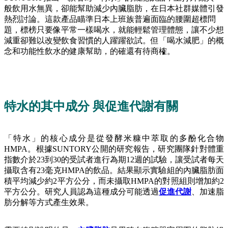
般飲用水無異，卻能幫助減少內臟脂肪，在日本社群媒體引發
熱烈討論。這款產品瞄準日本上班族普遍面臨的腰圍超標問
題，標榜只要像平常一樣喝水，就能輕鬆管理體態，讓不少想
減重卻難以改變飲食習慣的人躍躍欲試。但「喝水減肥」的概
念和功能性飲水的健康幫助，的確還有待商榷。
特水的其中成分 與促進代謝有關
「特水」的核心成分是從發酵米糠中萃取的多酚化合物
HMPA。根據SUNTORY公開的研究報告，研究團隊針對體重
指數介於23到30的受試者進行為期12週的試驗，讓受試者每天
攝取含有23毫克HMPA的飲品。結果顯示實驗組的內臟脂肪面
積平均減少約2平方公分，而未攝取HMPA的對照組則增加約2
平方公分。研究人員認為這種成分可能透過
促進代謝
、加速脂
肪分解等方式產生效果。