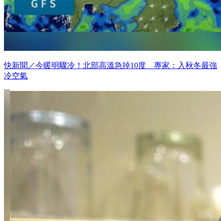
快新聞／今暖明驟冷！北部高溫急掉10度 專家：入秋冬最強
冷空氣