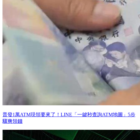
普發1萬ATM現領要來了！LINE「一鍵秒查詢ATM地圖」5步
驟爽領錢