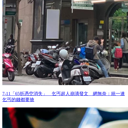
7-11「65折憑空消失」 乞丐超人崩潰發文 網無奈：統一連
乞丐的錢都要搶