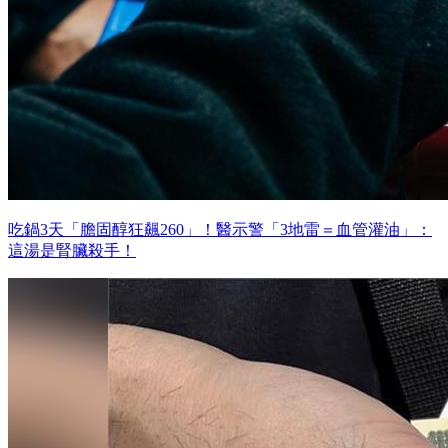
吃鍋3天「膽固醇狂飆260」！醫示警「3地雷＝血管灌油」：
這湯是腎臟殺手！