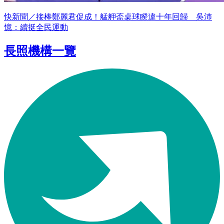
快新聞／接棒鄭麗君促成！艋舺盃桌球睽違十年回歸 吳沛
憶：續挺全民運動
長照機構一覽