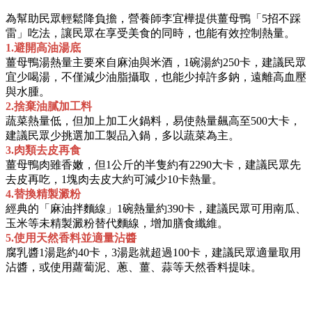
為幫助民眾輕鬆降負擔，營養師李宜樺提供薑母鴨「5招不踩
雷」吃法，讓民眾在享受美食的同時，也能有效控制熱量。
1.避開高油湯底
薑母鴨湯熱量主要來自麻油與米酒，1碗湯約250卡，建議民眾
宜少喝湯，不僅減少油脂攝取，也能少掉許多鈉，遠離高血壓
與水腫。
2.捨棄油膩加工料
蔬菜熱量低，但加上加工火鍋料，易使熱量飆高至500大卡，
建議民眾少挑選加工製品入鍋，多以蔬菜為主。
3.肉類去皮再食
薑母鴨肉雖香嫩，但1公斤的半隻約有2290大卡，建議民眾先
去皮再吃，1塊肉去皮大約可減少10卡熱量。
4.替換精製澱粉
經典的「麻油拌麵線」1碗熱量約390卡，建議民眾可用南瓜、
玉米等未精製澱粉替代麵線，增加膳食纖維。
5.使用天然香料並適量沾醬
腐乳醬1湯匙約40卡，3湯匙就超過100卡，建議民眾適量取用
沾醬，或使用蘿蔔泥、蔥、薑、蒜等天然香料提味。