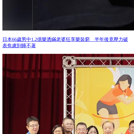
日本66歲男中1.2億樂透瞞老婆狂享樂裝窮 半年後竟壓力破
表焦慮到睡不著