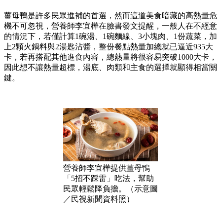
薑母鴨是許多民眾進補的首選，然而這道美食暗藏的高熱量危
機不可忽視，營養師李宜樺在臉書發文提醒，一般人在不經意
的情況下，若僅計算1碗湯、1碗麵線、3小塊肉、1份蔬菜，加
上2顆火鍋料與2湯匙沾醬，整份餐點熱量加總就已逼近935大
卡，若再搭配其他進食內容，總熱量將很容易突破1000大卡，
因此想不讓熱量超標，湯底、肉類和主食的選擇就顯得相當關
鍵。
營養師李宜樺提供薑母鴨
「5招不踩雷」吃法，幫助
民眾輕鬆降負擔。（示意圖
／民視新聞資料照）