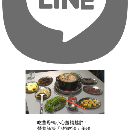
吃薑母鴨小心越補越胖！
營養師授「5招吃法」美味