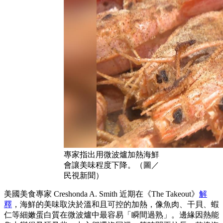
專家指出用微波爐加熱海鮮
會讓美味程度下降。（圖／
民視新聞）
美國美食專家 Creshonda A. Smith 近期在《The Takeout》
解
釋
，海鮮的美味取決於溫和且可控的加熱，像魚肉、干貝、蝦
仁等細嫩蛋白質在微波爐中最容易「瞬間過熟」。邊緣因熱能