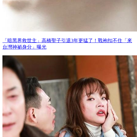
「暗黑界救世主」高橋聖子引退3年更猛了！戰袍扣不住「來
台灣神祕身分」曝光