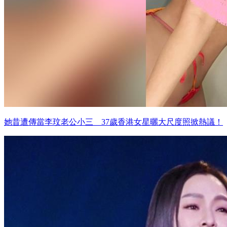
她昔遭傳當李玟老公小三 37歲香港女星曬大尺度照掀熱議！