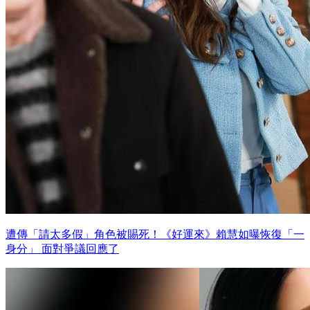
遭傳「請太多假」角色被賜死！《好運來》賴慧如曝恢復「一
身分」 面對爭議回應了