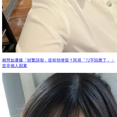
賴慧如遭爆「頻繁請假」提前領便當？民視「72字回應了」：
並非個人因素