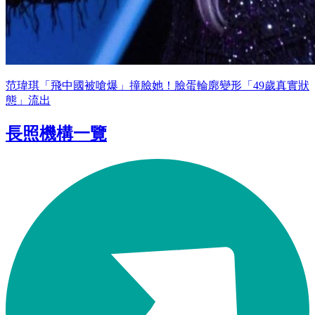
范瑋琪「飛中國被嗆爆」撞臉她！臉蛋輪廓變形「49歲真實狀
態」流出
長照機構一覽