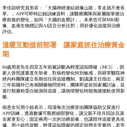
李佳頴研究員形容：「大腦神經連結就像山路，常走就不會長
草。」APP可即時記錄訓練資料，讓醫療團隊與家屬能掌握治
療前後的變化，如同「大腦的血壓計」。未來也可與MRI影
像、血液生物標記與AI語言分析比對，用於優化追蹤與治療
評估。
溫暖互動提前部署 讓家庭抓住治療黃金
期
84歲周老先生四至五年前被診斷為輕度認知障礙（MCI），因
家人曾照護重度失智者，對病程變化特別敏感，與耕莘醫院神
經內科團隊建立長期信任與追蹤機制。劉議謙主任指出，兩至
三年前國外已有相關藥物問世時，團隊即提前與家屬討論，並
進行類澱粉蛋白檢測與追蹤，讓病情變化時能無縫接軌使用新
藥。
病患女兒周小姐表示，現場每次治療皆由團隊協助父親進行
APP訓練，透過數據可觀察細部變化，讓父親不排斥回診且讓
全家更安心；固定兩周一次的治療節奏，也讓陪伴追蹤更具依
據。周小姐也提醒，輕度認知障礙的穩定狀態非常脆弱，若等