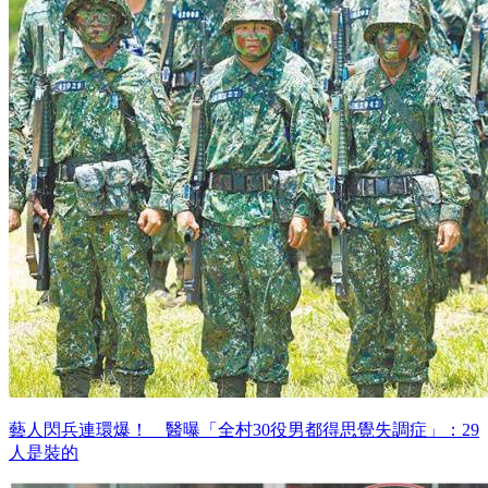
藝人閃兵連環爆！ 醫曝「全村30役男都得思覺失調症」：29
人是裝的