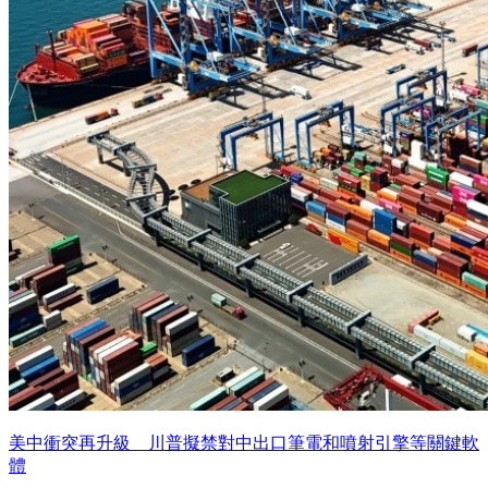
美中衝突再升級 川普擬禁對中出口筆電和噴射引擎等關鍵軟
體