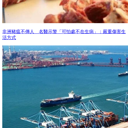
非洲豬瘟不傳人 名醫示警「可怕處不在生病」：嚴重傷害生
活方式