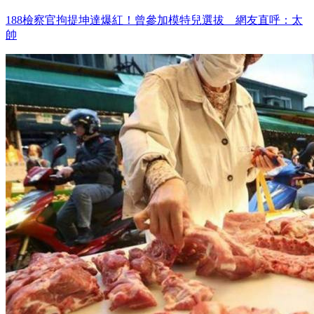
188檢察官拘提坤達爆紅！曾參加模特兒選拔 網友直呼：太
帥