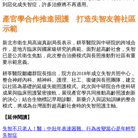
到惡化成失智症，許多治療將不再適用。
產官學合作推進照護 打造失智友善社區
示範
新北市衛生局高淑真副局長表示，耕莘醫院與中研院的跨域合
作，是地方臨床與國家級研究的典範。面對超高齡社會，失智
已是公共衛生焦點，此次整合治療模式與長照推動對社區有重
要示範意義。
耕莘醫院鄒繼群院長指出，院方自2018年成立失智共照中心，
整合神經內科、精神科、護理、社工、復健與長照團隊，建立
以社區為基礎的延緩失能照護模式。此次與中研院合作使科研
成果與臨床照護緊密接軌，展現產官學共同推動高齡照護創新
的決心；結合生物標記早期診斷、新藥介入與認知訓練的整合
模式，將成為台灣面對超高齡社會時的失智照護主軸。
【延伸閱讀】
失智不只老人！醫：中壯年表達困難、行為改變當心是年輕型
失智症