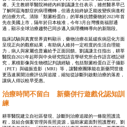
者。天主教耕莘醫院神經內科劉議謙主任表示，雖然醫界早已
了解阿茲海默症的病理機轉，但過去始終缺乏能改變疾病進程
的治療方式。清除「類澱粉蛋白」的單株抗體藥物於2023年首
先在美國上市，隔年於日本核准，今年3月台灣獲衛福部通
過，顯示全球治療趨勢已同步邁入病理機轉導向的新階段。
臨床試驗與真實世界資料顯示，藥物治療在延緩疾病惡化方面
呈現正向的觀察結果，有助病人維持一定程度的生活自理能
力，病人與家屬也普遍給予正面回饋。劉議謙主任指出，耕莘
醫院自2021年起即與中央研究院語言學研究所合作語言標記研
究，累積影像與生物標記判讀經驗，包括類澱粉蛋白正子攝影
（PET）與磁振造影（MRI）等，讓醫療團隊能在新藥問世後
更迅速展開治療評估與追蹤，縮短從診斷到啟動治療的落差，
讓病人得以較早受惠。
治療時間不留白 新藥併行遊戲化認知訓
練
耕莘醫院建立自社區發現、診斷到治療追蹤的一條龍照護流
程，並結合個案管理與長照資源，協助家庭面對照護歷程。劉