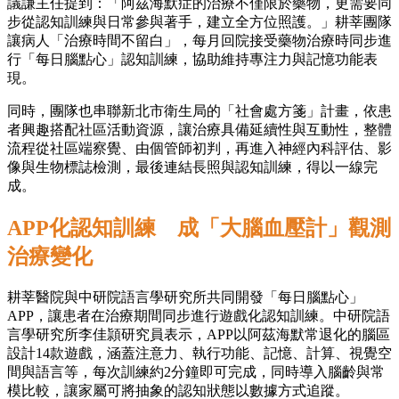
議謙主任提到：「阿茲海默症的治療不僅限於藥物，更需要同
步從認知訓練與日常參與著手，建立全方位照護。」耕莘團隊
讓病人「治療時間不留白」，每月回院接受藥物治療時同步進
行「每日腦點心」認知訓練，協助維持專注力與記憶功能表
現。
同時，團隊也串聯新北市衛生局的「社會處方箋」計畫，依患
者興趣搭配社區活動資源，讓治療具備延續性與互動性，整體
流程從社區端察覺、由個管師初判，再進入神經內科評估、影
像與生物標誌檢測，最後連結長照與認知訓練，得以一線完
成。
APP化認知訓練 成「大腦血壓計」觀測
治療變化
耕莘醫院與中研院語言學研究所共同開發「每日腦點心」
APP，讓患者在治療期間同步進行遊戲化認知訓練。中研院語
言學研究所李佳頴研究員表示，APP以阿茲海默常退化的腦區
設計14款遊戲，涵蓋注意力、執行功能、記憶、計算、視覺空
間與語言等，每次訓練約2分鐘即可完成，同時導入腦齡與常
模比較，讓家屬可將抽象的認知狀態以數據方式追蹤。