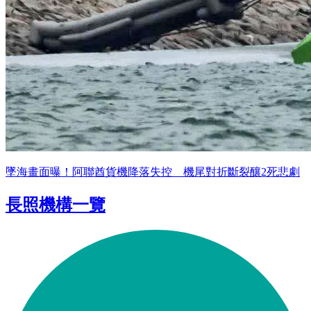
墜海畫面曝！阿聯酋貨機降落失控 機尾對折斷裂釀2死悲劇
長照機構一覽