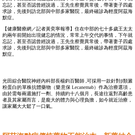
忘記，甚至否認曾經說過，王先生察覺異常後，帶著妻子四處
求診，先後到訪北部與中部多家醫院，最終確診為輕度阿茲海
默症。
【健康醫療網／記者黃奕寧報導】住在中部的七十多歲王太太
約兩年前開始出現健忘的情況，常常上午交代的事情，下午就
忘記，甚至否認曾經說過，王先生察覺異常後，帶著妻子四處
求診，先後到訪北部與中部多家醫院，最終確診為輕度阿茲海
默症。
光田綜合醫院神經內科部長楊鈞百醫師 ,可採用一款針對β類澱
粉蛋白的單株抗體藥物（樂意保 Lecanemab）作為治療選項，
由於需每兩週施打一劑、持續約十八個月，長途往返對高齡患
者及其家屬而言，是龐大的體力與心理負擔，如今就近治療，
讓家屬大大鬆了一口氣。