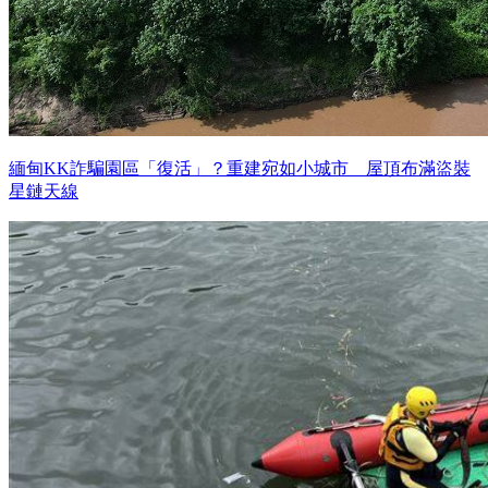
緬甸KK詐騙園區「復活」？重建宛如小城市 屋頂布滿盜裝
星鏈天線