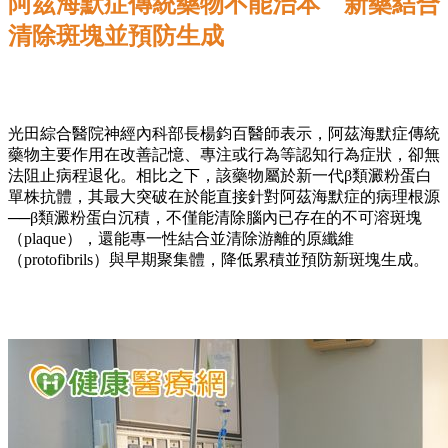
阿茲海默症
傳統藥物不能治本 新藥結合
清除斑塊並預防生成
光田綜合醫院神經內科部長楊鈞百醫師表示，阿茲海默症傳統
藥物主要作用在改善記憶、專注或行為等認知行為症狀，卻無
法阻止病程退化。相比之下，該藥物屬於新一代β類澱粉蛋白
單株抗體，其最大突破在於能直接針對阿茲海默症的病理根源
──β類澱粉蛋白沉積，不僅能清除腦內已存在的不可溶斑塊
（plaque），還能專一性結合並清除游離的原纖維
（protofibrils）與早期聚集體，降低累積並預防新斑塊生成。