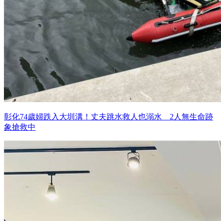
彰化74歲婦跌入大圳溝！丈夫跳水救人也溺水 2人無生命跡
象搶救中