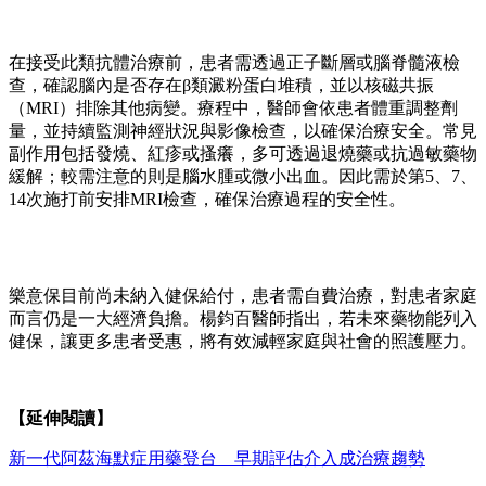
在接受此類抗體治療前，患者需透過正子斷層或腦脊髓液檢
查，確認腦內是否存在β類澱粉蛋白堆積，並以核磁共振
（MRI）排除其他病變。療程中，醫師會依患者體重調整劑
量，並持續監測神經狀況與影像檢查，以確保治療安全。常見
副作用包括發燒、紅疹或搔癢，多可透過退燒藥或抗過敏藥物
緩解；較需注意的則是腦水腫或微小出血。因此需於第5、7、
14次施打前安排MRI檢查，確保治療過程的安全性。
樂意保目前尚未納入健保給付，患者需自費治療，對患者家庭
而言仍是一大經濟負擔。楊鈞百醫師指出，若未來藥物能列入
健保，讓更多患者受惠，將有效減輕家庭與社會的照護壓力。
【延伸閱讀】
新一代阿茲海默症用藥登台 早期評估介入成治療趨勢