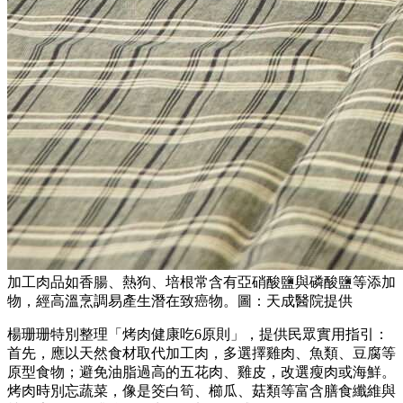
加工肉品如香腸、熱狗、培根常含有亞硝酸鹽與磷酸鹽等添加
物，經高溫烹調易產生潛在致癌物。圖：天成醫院提供
楊珊珊特別整理「烤肉健康吃6原則」，提供民眾實用指引：
首先，應以天然食材取代加工肉，多選擇雞肉、魚類、豆腐等
原型食物；避免油脂過高的五花肉、雞皮，改選瘦肉或海鮮。
烤肉時別忘蔬菜，像是筊白筍、櫛瓜、菇類等富含膳食纖維與