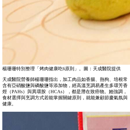
楊珊珊特別整理「烤肉健康吃6原則」。圖：天成醫院提供
天成醫院營養師楊珊珊指出，加工肉品如香腸、熱狗、培根常
含有亞硝酸鹽與磷酸鹽等添加物，經高溫烹調易產生多環芳香
烴（PAHs）與異環胺（HCAs），都是潛在致癌物。她強調，
食材選擇與烹調方式若能掌握關鍵原則，就能兼顧節慶氣氛與
健康。