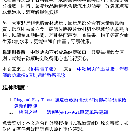
分攝取。同時，聚餐飲品應避免含糖汽水與酒精，改選無糖茶
或氣泡水，清爽解膩無負擔。
另一大重點是避免將食材烤焦，因焦黑部分含有大量致癌物
質，應立即丟棄不食。建議先將厚片食材切小塊或預先煮熟再
烤，以縮短加熱時間。若能搭配芭樂、奇異果、柚子等富含維
生素C的水果，更能中和自由基，守護健康。
楊珊珊提醒，中秋烤肉不必成為健康破口，只要掌握飲食原
則，就能在歡聚時刻吃得開心也吃得安心。
本文章來自《
桃園電子報
》。原文：
中秋烤肉吃出健康？營養
師教你掌握6原則遠離致癌風險
延伸閱讀：
Plug and Play Taiwan加速器啟動 聚焦AI物聯網等領域徵
選新創團隊
「桃園之星」一週運勢9/15~9/21巨蟹風采翩翩
免責聲明：本文為合作外稿授權《民視新聞網》原文轉載，如
對內文有任何疑問請逕與原作單位確認。