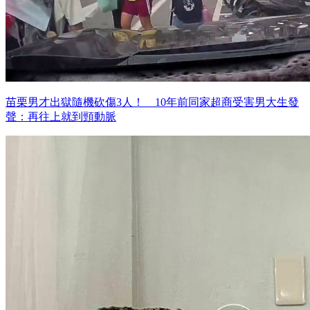
苗栗男才出獄隨機砍傷3人！ 10年前同家超商受害男大生發
聲：再往上就到頸動脈