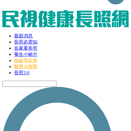
最新消息
長照必需知
名家看長照
養生小秘方
姊妹亮起來
醫學大聯盟
長照3.0