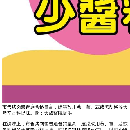
市售烤肉醬普遍含鈉量高，建議改用蔥、薑、蒜或黑胡椒等天
然辛香料提味。圖：天成醫院提供
在調味上，市售烤肉醬普遍含鈉量高，建議改用蔥、薑、蒜或
黑胡椒等天然辛香料提味，或將醬料稀釋後再使用，以減少鹽