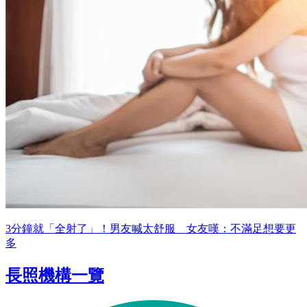
3分鐘就「全射了」！男友喊太舒服 女友嘆：不滿足想要更
多
長照機構一覽