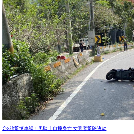
台8線驚悚車禍！男騎士自撞身亡 女乘客驚險逃劫