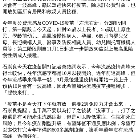
月會有一波高峰，籲民眾趕快來打疫苗。除原訂公費對象，也
開放災區所有居民和救災人員接種。
今年度公費流感及COVID-19疫苗「左流右新」分2階段開
打，第一階段自今天起，針對65歲以上長者、55歲以上原住
民、學齡前幼兒、高風險慢性病人、孕婦、6個月內嬰兒父
母、長照機構人員、醫事及防疫相關人員、幼兒園托育機構人
員等；第二階段則自11月1日起進一步開放50歲以上無高風險
慢性病成人接種。
石崇良今天在疫苗開打記者會致詞表示，今年流感疫情高峰來
得比較快，往年流感季都是10月以後開始、過年前達高峰，但
今年流感季來得早一點，9月最後幾週疫情就開始一路上升，
預估10月會有一波高峰，因此希望加快流感疫苗接種腳步，
「趕快來打」。
「疫苗不是今天打下午就有效，還要2週免疫力才會出來」，
石崇良提醒，也千萬不要以為打了之後就「沒事了」，打了之
後還是有可能產生流感症狀，但是可以降低重症、住院和死亡
風險；且今年疫苗劑型升級，有望降低不適反應比例，希望可
以盡快打完今年準備的600多萬劑疫苗，讓明年過年沒有流感
高峰、過個好年。