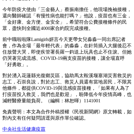
今年防疫大使由「三金藝人」蔡振南擔任，他現場挽袖接種，
還向醫師確認「有慢性病也能打嗎？」他說，疫苗也有三金，
「金好康、金方便、金安全」，希望符合公費接種條件的民
眾，盡快到全國近4000家合約院完成接種。
前中職啦啦隊Lamigirls妍言今天更帶女兒淼淼一同出席記者
會，作為全場「最年輕代表」的淼淼，在針筒插入大腿後忍不
住放聲大哭，即使疾管署長羅一鈞送上玩具也止不住淚。但她
仍哭著完成流感、COVID-19兩支疫苗的接種，讓全場直呼
「好勇敢」。
對於湧入花蓮縣光復鄉災區，協助馬太鞍溪堰塞湖災害救災的
志工，石崇良說，對於志工、救災人員還有當地居民，不限其
他條件，都提供COVID-19與流感疫苗接種，「如果有人為了
打疫苗投入救災，我們也是歡迎」，盼降低今年疫情高峰，也
減輕醫療量能負荷。（編輯：林恕暉）1141001
免責聲明：本文為合作外稿授權《民視新聞網》原文轉載，如
對內文有任何疑問請逕與原作單位確認。
中央社
生活
健康
疫苗