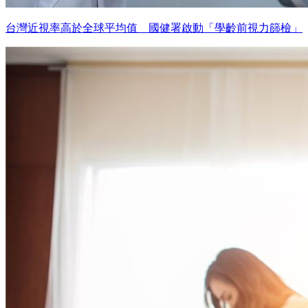
台灣近視率高於全球平均值 國健署啟動「學齡前視力篩檢」