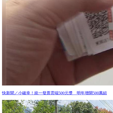
快新聞／小確幸！統一發票雲端500元獎 明年增開500萬組