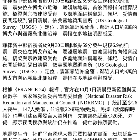
菲律賓中部宿霧省於9月30日晚間9點59分發生規模6.9的強
震，震央位在博戈市近海，屬淺層地震。首波回報指向體育設
施、橋梁與宗教建築受創，多處地面結構龜裂、傾圮，災情自
夜間延燒到隔日清晨。依美國地質調查所（US Geological
Survey（USGS））定位，震源靠近帕倫蓬，鄰近人口約9萬的
博戈市與宿霧島北側沿岸，震幅在多地被明顯感受。
菲律賓中部宿霧省於9月30日晚間9點59分發生規模6.9的強
震，震央位在博戈市近海，屬淺層地震。首波回報指向體育設
施、橋梁與宗教建築受創，多處地面結構龜裂、傾圮，災情自
夜間延燒到隔日清晨。依美國地質調查所（US Geological
Survey（USGS））定位，震源靠近帕倫蓬，鄰近人口約9萬的
博戈市與宿霧島北側沿岸，震幅在多地被明顯感受。
根據《FRANCE 24》報導，官方在10月1日清晨更新罹難與受
傷數字，國家減災暨災害管理委員會（National Disaster Risk
Reduction and Management Council（NDRRMC））統計至少26
人喪生、147人受傷，並通報22棟建物受損。另據《愛爾蘭時
報》稍早引述宿霧發言人資料稱，先前曾確認至少20死、37
傷，顯示夜間搜救與統計仍在推進，傷亡數持續變動。
地震發生時，社群平台湧現大量民眾拍攝的畫面：班塔延島一