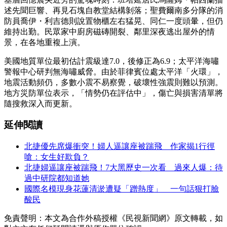
述先聞巨響、再見石塊自教堂結構剝落；聖費爾南多分隊的消
防員喬伊・利吉德則說置物櫃左右猛晃、同仁一度頭暈，但仍
維持出勤。民眾家中廚房磁磚開裂、鄰里深夜逃出屋外的情
景，在各地重複上演。
美國地質單位最初估計震級達7.0，後修正為6.9；太平洋海嘯
警報中心研判無海嘯威脅。由於菲律賓位處太平洋「火環」，
地震活動頻仍，多數小震不易察覺，破壞性強震則難以預測。
地方災防單位表示，「情勢仍在評估中」，傷亡與損害清單將
隨搜救深入而更新。
延伸閱讀
北捷優先席爆衝突！婦人逼讓座被踹飛 作家揭1行徑
嗆：女生好欺負？
北捷婦逼讓座被踹飛！7大黑歷史一次看 過來人爆：待
過中研院都知道她
國際名模現身花蓮清淤遭疑「蹭熱度」 一句話狠打臉
酸民
免責聲明：本文為合作外稿授權《民視新聞網》原文轉載，如