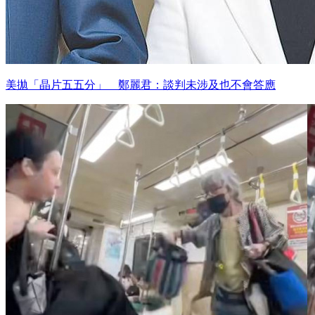
美拋「晶片五五分」 鄭麗君：談判未涉及也不會答應