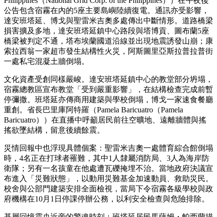
Philippines（National Grid Corp. of the Philippines））在午夜後
公告包含宿霧在內的5座主要島嶼陸續復電。通訊亦受影響，
達安班塔延、博戈與聖雷米吉奧多處傳出中斷情形。道路橋梁
損害擴及多地，達安班塔延鎮中心路段與塔博貢、圖布蘭5座
橋梁被判定不通，塔布埃蘭國道沿線並出現地震誘發山崩；康
索拉西翁一家超市發生結構性火災，阿斯圖里亞斯拉普拉普街
一處私宅混凝土牆倒塌。
文化資產受創同樣嚴峻。達安班塔延鎮中心的教堂部分坍塌，
宿霧總教區宣布教堂「受到嚴重影響」，在結構檢查完成前暫
停彌撒。班塔延亦傳商用建築與學校倒塌，博戈一家速食餐廳
重創。省長巴里庫阿特羅（Pamela Baricuatro（Pamela
Baricuatro））在直播中呼籲居民前往空曠地、遠離牆體與搖
搖欲墜結構，留意後續餘震。
災情回報中也浮現具體個案：聖雷米吉奧一處體育綜合館倒塌
時，4名正在打球者罹難，其中1人隸屬消防局、3人為海岸防
衛隊；另有一名孩童在他處遭瓦礫掩埋不治。當地政府決議宣
布進入「災難狀態」，以動用災難基金加速動員、救助災民。
校舍與公部門建築安排全面檢視，當局下令宿霧各級學校與政
府機構在10月1日停課停辦公務，以利安全檢查與危險排除。
基層回憶震央近旁的驚魂時刻：班塔延居民馬薩姆・帕西蘭描