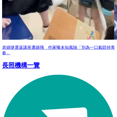
老婦捷運逼讓座遭踢飛 作家曝未知風險「別為一口氣賠掉青
春」
長照機構一覽