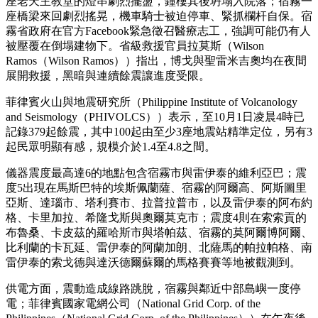
座老天主教堂的燈串劇烈擺盪，鐘樓其後坍塌入院落；宿霧一
座橋梁來回劇烈搖晃，機車騎士被迫停車、緊抓欄杆自保。宿
霧省政府在官方Facebook緊急徵召醫療志工，強調可能仍有人
被壓覆在倒塌建物下。省級救援官員拉莫斯（Wilson
Ramos（Wilson Ramos））指出，博戈與聖雷米吉奧均在夜間
展開救援，黑暗與連續餘震讓進度受限。
菲律賓火山與地震研究所（Philippine Institute of Volcanology
and Seismology（PHIVOLCS））表示，至10月1日凌晨4時已
記錄379起餘震，其中100起由至少3座地震站精準定位，另有3
起民眾明顯有感，規模介於1.4至4.8之間。
儀器震度最高達6的地點包含宿霧市與雷伊泰的維利亞巴；震
度5出現在馬斯巴特的埃斯佩蘭薩、宿霧的阿爾高、阿斯圖里
亞斯、達瑙市、塔利賽市、拉普拉普市，以及雷伊泰的阿布約
格、卡里加拉、希隆戈斯與奧爾莫克市；震度4則在索索貢的
布魯桑、卡皮茲的羅哈斯市與塔帕茲、宿霧的莫阿爾博阿爾、
比利蘭的卡瓦延、雷伊泰的阿蘭加朗、北薩馬的帕拉帕格、南
雷伊泰的索戈德與達沃德爾蘇爾的馬格賽賽等地被觀測到。
供電方面，震動造成線路跳脫，宿霧與鄰近中部島嶼一度停
電；菲律賓國家電網公司（National Grid Corp. of the