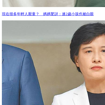
現在很多年輕人厭童？ 媽媽驚訝：連2歲小孩也被白眼