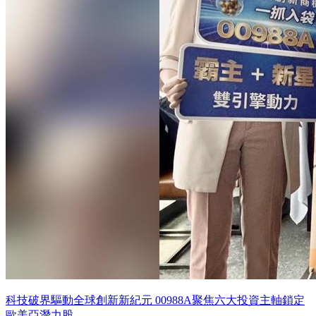
科技破界驅動全球創新新紀元 00988A聚焦六大投資主軸鎖定
歐美亞潛力股