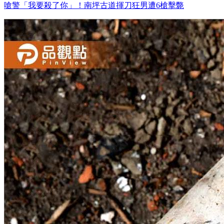
嗆警「我要殺了你」！南坪古道揮刀狂男遭6槍擊斃