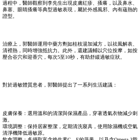
過程中，醫師觀察到李先生出現皮膚紅疹、搔癢，以及鼻水、
鼻塞、眼睛搔癢等典型過敏表現，屬於外感風邪、內有蘊熱的
證型。
治療上，郭醫師運用中藥方劑如桂枝湯加減方，以祛風解表、
清裡熱，同時增強抵抗力。此外，還建議輔以穴位按摩，如按
壓合谷穴和迎香穴，每次5至10秒，有助舒緩過敏症狀。
對於過敏體質患者，郭醫師提出了一系列生活建議：
皮膚保養：選用溫和的清潔與保濕產品，穿著透氣衣物減少刺
激。
環境調整：保持居家整潔，定期清洗寢具，使用除濕機或空氣
清淨機降低過敏原。
飲食調整：多攝取富含維生素C、E的蔬果，以及含Omega-3脂