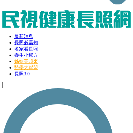
最新消息
長照必需知
名家看長照
養生小秘方
姊妹亮起來
醫學大聯盟
長照3.0