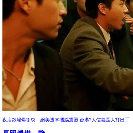
夜店散場爆衝突！網美遭掌摑腦震盪 台港7人信義區大打出手