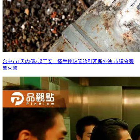
台中市1天內傳2起工安！怪手挖破管線引瓦斯外洩 市議會旁
響火警