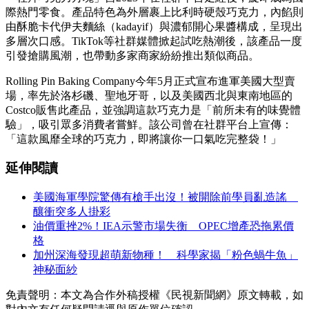
際熱門零食。產品特色為外層裹上比利時硬殼巧克力，內餡則
由酥脆卡代伊夫麵絲（kadayif）與濃郁開心果醬構成，呈現出
多層次口感。TikTok等社群媒體掀起試吃熱潮後，該產品一度
引發搶購風潮，也帶動多家商家紛紛推出類似商品。
Rolling Pin Baking Company今年5月正式宣布進軍美國大型賣
場，率先於洛杉磯、聖地牙哥，以及美國西北與東南地區的
Costco販售此產品，並強調這款巧克力是「前所未有的味覺體
驗」，吸引眾多消費者嘗鮮。該公司曾在社群平台上宣傳：
「這款風靡全球的巧克力，即將讓你一口氣吃完整袋！」
延伸閱讀
美國海軍學院驚傳有槍手出沒！被開除前學員亂造謠
釀衝突多人掛彩
油價重挫2%！IEA示警市場失衡 OPEC增產恐拖累價
格
加州深海發現超萌新物種！ 科學家揭「粉色蝸牛魚」
神秘面紗
免責聲明：本文為合作外稿授權《民視新聞網》原文轉載，如