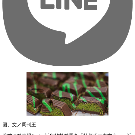
圖、文／周刊王