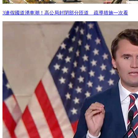
3連假國道湧車潮！高公局封閉部分匝道 疏導措施一次看