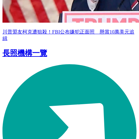
川普盟友柯克遭狙殺！FBI公布嫌犯正面照 懸賞10萬美元追
緝
長照機構一覽