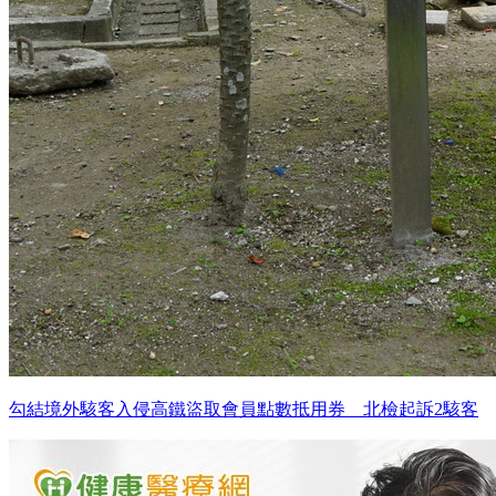
勾結境外駭客入侵高鐵盜取會員點數抵用券 北檢起訴2駭客