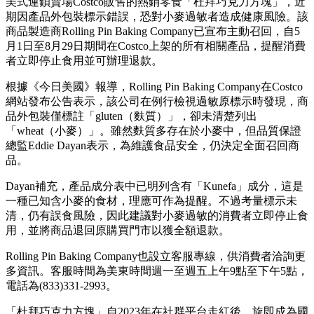
美式連鎖賣場Costco販售的熱銷零食「杜拜巧克力方塊」，近
期因產品外包裝標示錯誤，恐對小麥過敏者造成健康風險。該
商品製造商Rolling Pin Baking Company已宣布主動召回，自5
月1日至8月29日期間在Costco上架的所有相關產品，提醒消費
者立即停止食用並可辦理退款。
根據《今日美國》報導，Rolling Pin Baking Company在Costco
網站發布公告表示，該公司在例行檢視過敏原標示時發現，商
品外包裝僅標註「gluten（麩質）」，卻未清楚列出
「wheat（小麥）」。雖然麩質多存在於小麥中，但品質保證
總監Eddie Dayan表示，為維護食品安全，仍決定全面召回商
品。
Dayan補充，產品成分表中已明列含有「Kunefa」成分，這是
一種已知含小麥的食材，理應可作為提醒。不過考量標示未
清，仍有誤食風險，因此建議對小麥過敏的消費者立即停止食
用，並將商品退回原購買門市以獲全額退款。
Rolling Pin Baking Company也設立客服專線，供消費者洽詢更
多資訊。客服時間為美東時間週一至週五上午9點至下午5點，
電話為(833)331-2993。
「杜拜巧克力方塊」自2023年在社群平台走紅後，旋即成為國