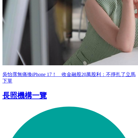
吳怡霈無痛換iPhone 17！ 收金融股20萬股利：不掙扎了立馬
下單
長照機構一覽