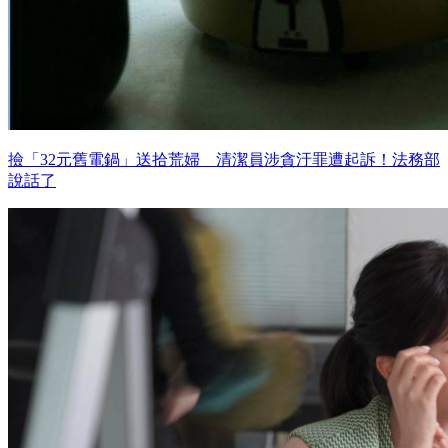
撿「32元舊電鍋」送拾荒婦 清潔員涉貪汙罪遭起訴！法務部
說話了