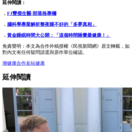
延伸閱讀：
．
FJ豐傑生醫-部落格專欄
．
腦科學專業解析整夜睡不好的「多夢真相」
．
黃金睡眠時間大公開：「這個時間睡覺最健康！」
免責聲明：本文為合作外稿授權《民視新聞網》原文轉載，如
對內文有任何疑問請逕與原作單位確認。
潮健康
合作友站
健康
延伸閱讀