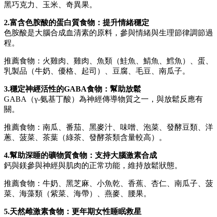
黑巧克力、玉米、奇異果。
2.富含色胺酸的蛋白質食物：提升情緒穩定
色胺酸是大腦合成血清素的原料，參與情緒與生理節律調節過
程。
推薦食物：火雞肉、雞肉、魚類（鮭魚、鯖魚、鱈魚）、蛋、
乳製品（牛奶、優格、起司）、豆腐、毛豆、南瓜子。
3.穩定神經活性的GABA食物：幫助放鬆
GABA（γ-氨基丁酸）為神經傳導物質之一，與放鬆反應有
關。
推薦食物：南瓜、番茄、黑麥汁、味噌、泡菜、發酵豆類、洋
蔥、菠菜、茶葉（綠茶、發酵茶類含量較高）。
4.幫助深睡的礦物質食物：支持大腦激素合成
鈣與鎂參與神經與肌肉的正常功能，維持放鬆狀態。
推薦食物：牛奶、黑芝麻、小魚乾、香蕉、杏仁、南瓜子、菠
菜、海藻類（紫菜、海帶）、燕麥、腰果。
5.天然雌激素食物：更年期女性睡眠救星