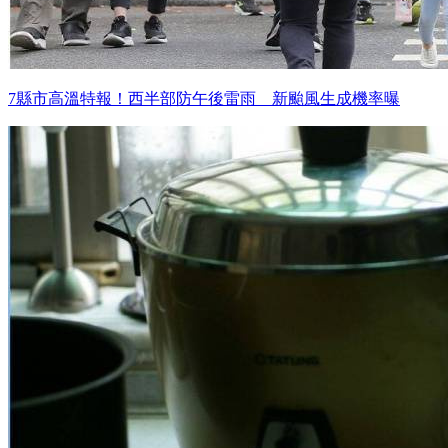
7縣市高溫特報！西半部防午後雷雨 新颱風生成機率曝