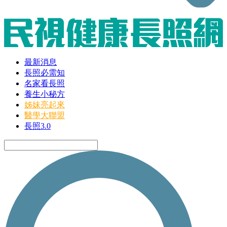
最新消息
長照必需知
名家看長照
養生小秘方
姊妹亮起來
醫學大聯盟
長照3.0