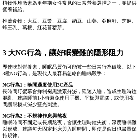
植物性雌激素為更年期女性常見的日常營養選擇之一，並提供
營養補給。
推薦食物：大豆、豆漿、豆腐、納豆、山藥、亞麻籽、芝麻、
蜂王乳、葛根、紅花苜蓿芽。
3 大NG行為，讓好眠變難的隱形阻力
即使吃對營養素，睡眠品質仍可能被一些日常行為破壞。以下
3種NG行為，是現代人最容易忽略的睡眠殺手：
NG行為1：晚間過度使用3C產品
長時間盯螢幕會抑制褪黑激素分泌，延遲入睡，造成生理時鐘
混亂。建議睡前1小時避免使用手機、平板與電腦，或使用夜
間護眼模式減少藍光刺激。
NG行為2：不規律作息與熬夜
睡眠時間不固定或長期熬夜，會讓生理時鐘失衡，深度睡眠難
以形成。建議每天固定起床與入睡時間，即使是假日也盡量保
持規律。