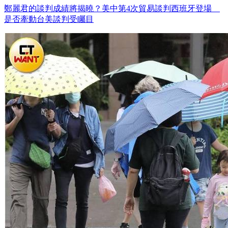
鄭麗君的談判成績將揭曉？美中第4次貿易談判西班牙登場
是否牽動台美談判受矚目