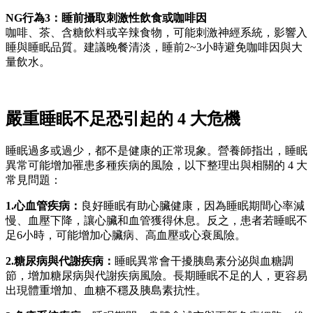
NG行為3：睡前攝取刺激性飲食或咖啡因
咖啡、茶、含糖飲料或辛辣食物，可能刺激神經系統，影響入
睡與睡眠品質。建議晚餐清淡，睡前2~3小時避免咖啡因與大
量飲水。
嚴重睡眠不足恐引起的 4 大危機
睡眠過多或過少，都不是健康的正常現象。營養師指出，睡眠
異常可能增加罹患多種疾病的風險，以下整理出與相關的 4 大
常見問題：
1.心血管疾病：
良好睡眠有助心臟健康，因為睡眠期間心率減
慢、血壓下降，讓心臟和血管獲得休息。反之，患者若睡眠不
足6小時，可能增加心臟病、高血壓或心衰風險。
2.糖尿病與代謝疾病：
睡眠異常會干擾胰島素分泌與血糖調
節，增加糖尿病與代謝疾病風險。長期睡眠不足的人，更容易
出現體重增加、血糖不穩及胰島素抗性。