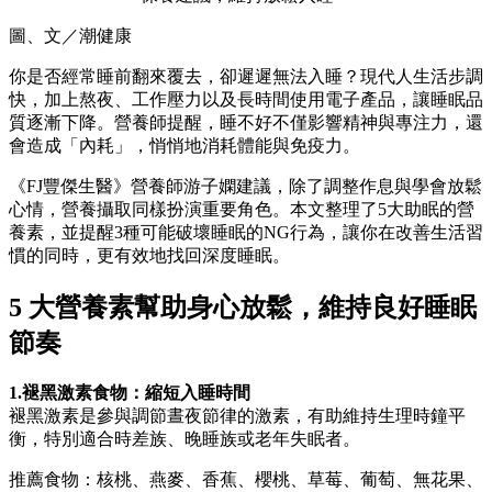
圖、文／潮健康
你是否經常睡前翻來覆去，卻遲遲無法入睡？現代人生活步調
快，加上熬夜、工作壓力以及長時間使用電子產品，讓睡眠品
質逐漸下降。營養師提醒，睡不好不僅影響精神與專注力，還
會造成「內耗」，悄悄地消耗體能與免疫力。
《FJ豐傑生醫》營養師游子嫻建議，除了調整作息與學會放鬆
心情，營養攝取同樣扮演重要角色。本文整理了5大助眠的營
養素，並提醒3種可能破壞睡眠的NG行為，讓你在改善生活習
慣的同時，更有效地找回深度睡眠。
5 大營養素幫助身心放鬆，維持良好睡眠
節
奏
1.褪黑激素食物：縮短入睡時間
褪黑激素是參與調節晝夜節律的激素，有助維持生理時鐘平
衡，特別適合時差族、晚睡族或老年失眠者。
推薦食物：核桃、燕麥、香蕉、櫻桃、草莓、葡萄、無花果、