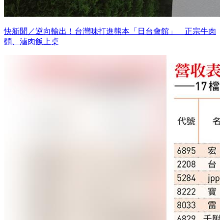
快新聞／逆向輸出！台灣味打進熊本「日台會館」 正宗牛肉
麵、滷肉飯上桌