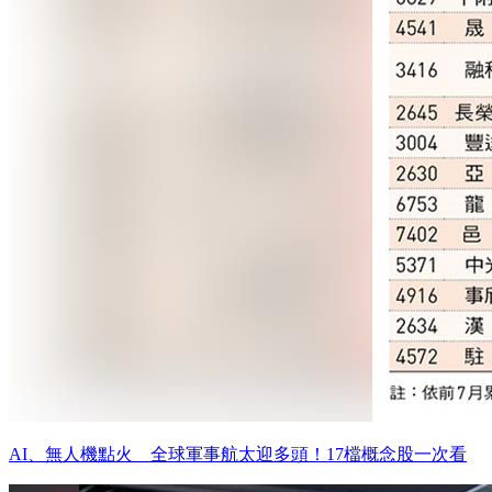
AI、無人機點火 全球軍事航太迎多頭！17檔概念股一次看