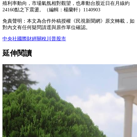
殖利率動向，市場氣氛相對觀望，也牽動台股近日在月線約
24160點之下震盪。（編輯：楊蘭軒）1140903
免責聲明：本文為合作外稿授權《民視新聞網》原文轉載，如
對內文有任何疑問請逕與原作單位確認。
中央社
國際
財經
關稅
川普
股市
延伸閱讀