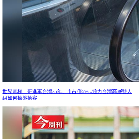
世界電梯二哥進軍台灣35年、市占僅5%...通力台灣高層雙人
組如何操盤搶客