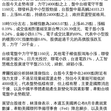
台股今天走勢有撐，力守24000點之上，盤中台積電守平盤
1160元，聯發科及中小型股勁揚，台股盤中最高觸24103.23
點，上漲86.45點，持續在24000點之上，維持震盪堅挺格局。
10時53分左右，加權指數為24063.07點，上漲46.29點，漲幅
0.19%，成交值相對萎縮至新台幣2120.39億元。電子股小漲
0.24%，金融小跌0.17%，電子成交比重約69%。代表中小型股
的櫃買OTC指數勁揚0.6%。股價超過千元的高價股漲跌互
見，力守「20千金」。
台積電盤中力守平盤1160元，其他電子權值股鴻海小漲，聯發
科揚升逾2%，日月光投控、聯電小跌，台達電跌1%，人工智
慧概念股廣達守平盤253.5元，緯創、緯穎小漲。
摩爾投顧分析師林漢偉指出，台股今天盤中在24000點附近有
強力支撐，不過呈現量縮震盪走勢，預估今天量能可能低於
4000億元，代表盤勢低檔有撐、但上檔有壓，主要是國際消息
干擾、以及中國半導體產能產生新變化等因素影響，牽動台積
電盤中走勢觀望。
展望台股後市，林漢偉表示，本週五美國將公布8月非農就業
數據，牽動美國聯邦準備理事會（Fed）降息腳步、以及美債