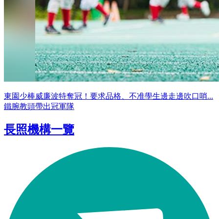
東園少棒威廉波特奪冠！要求品格、不准學生邊走邊吹口哨...
鐵腕教頭帶出冠軍隊
長照機構一覽