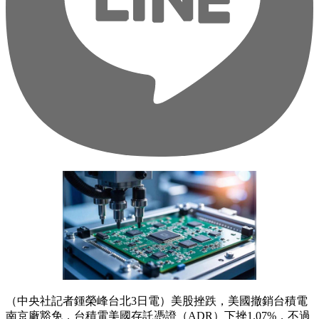
（中央社記者鍾榮峰台北3日電）美股挫跌，美國撤銷台積電
南京廠豁免，台積電美國存託憑證（ADR）下挫1.07%，不過