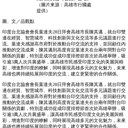
（圖片來源：高雄市行國處
提供）
圖、文／品觀點
印度台北協會會長葉達夫28日拜會高雄市長陳其邁，就台印雙
邊在經貿、智慧城市、科技創新與文化交流等多元議題進行交
流。葉達夫感謝高市府對於推動台印交流的支持，並回顧任內
推動的交流成果；陳其邁則高度肯定葉達夫在台兩年間對台印
關係的貢獻，特別是成功促成印度排燈節首次於高雄舉辦，吸
引逾3萬人次共襄盛舉，讓高雄市民感受印度文化的美麗與精
彩，增進對印度的瞭解，同時展現高雄多元的文化魅力，未來
高雄也將持續拓展與印度的交流，建立更緊密的合作關係。
印度台北協會會長葉達夫28日拜會高雄市長陳其邁，就台印雙
邊在經貿、智慧城市、科技創新與文化交流等多元議題進行交
流。葉達夫感謝高市府對於推動台印交流的支持，並回顧任內
推動的交流成果；陳其邁則高度肯定葉達夫在台兩年間對台印
關係的貢獻，特別是成功促成印度排燈節首次於高雄舉辦，吸
引逾3萬人次共襄盛舉，讓高雄市民感受印度文化的美麗與精
彩，增進對印度的瞭解，同時展現高雄多元的文化魅力，未來
高雄也將持續拓展與印度的交流，建立更緊密的合作關係。