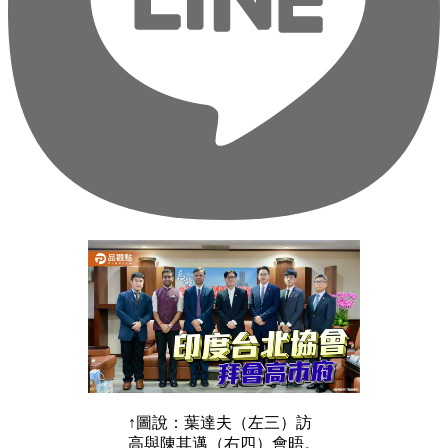
↑圖說：葉達夫（左三）訪
高與陳其邁（右四）會晤。