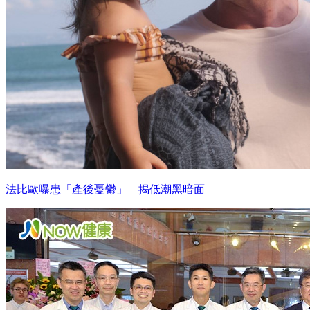
法比歐曝患「產後憂鬱」 揭低潮黑暗面