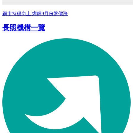
鋼市持穩向上 燁輝9月份盤價涨
長照機構一覽