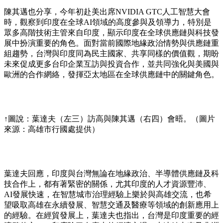
陳其邁也分享，今年初赴美出席NVIDIA GTC人工智慧大會
時，觀察到印度在全球AI領域的高度參與及領導力，特別是
眾多高階技術主管來自印度，顯示印度在全球供應鏈與科技發
展中扮演重要的角色。面對當前國際地緣政治情勢與供應鏈重
組趨勢，台灣與印度同為民主國家、共享同樣的價值觀，期盼
未來促成更多台印企業互訪與投資合作，並共同強化與美國與
歐洲的合作網絡，發揮亞太地區在全球供應鏈中的關鍵角色。
↑圖說：葉達夫（左三）訪高與陳其邁（右四）會晤。（圖片
來源：高雄市行國處提供）
葉達夫回應，印度與台灣無論在地緣政治、半導體供應鏈及科
技合作上，都有著緊密的關係，尤其印度的人才資源豐沛、
AI發展快速，在智慧城市治理經驗上樂於與高雄交流，也希
望吸取高雄在永續發展、智慧交通及醫療等領域的創新應用上
的經驗。在經貿發展上，葉達夫也指出，台灣是印度重要的經