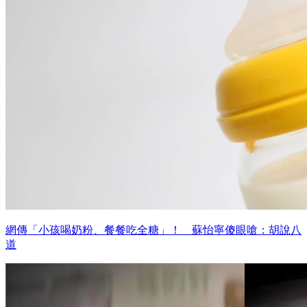
網傳「小孩喝奶粉、餐餐吃全糖」！ 蘇怡寧傻眼嗆：胡說八
道