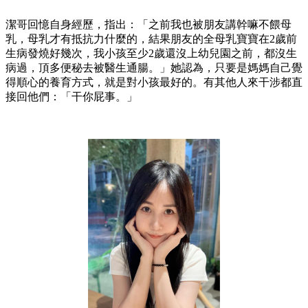
潔哥回憶自身經歷，指出：「之前我也被朋友講幹嘛不餵母
乳，母乳才有抵抗力什麼的，結果朋友的全母乳寶寶在2歲前
生病發燒好幾次，我小孩至少2歲還沒上幼兒園之前，都沒生
病過，頂多便秘去被醫生通腸。」她認為，只要是媽媽自己覺
得順心的養育方式，就是對小孩最好的。有其他人來干涉都直
接回他們：「干你屁事。」