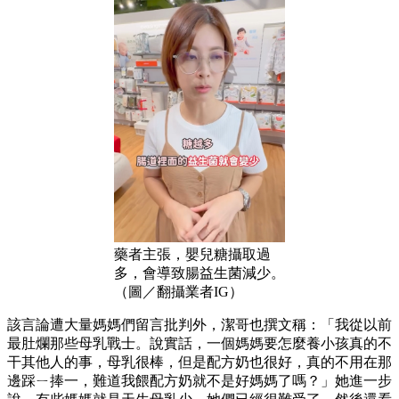
藥者主張，嬰兒糖攝取過
多，會導致腸益生菌減少。
（圖／翻攝業者IG）
該言論遭大量媽媽們留言批判外，潔哥也撰文稱：「我從以前
最肚爛那些母乳戰士。說實話，一個媽媽要怎麼養小孩真的不
干其他人的事，母乳很棒，但是配方奶也很好，真的不用在那
邊踩ㄧ捧一，難道我餵配方奶就不是好媽媽了嗎？」她進一步