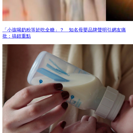
「小孩喝奶粉等於吃全糖」？ 知名母嬰品牌聲明引網友痛
批：搞錯重點