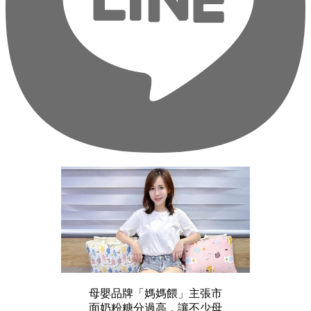
母嬰品牌「媽媽餵」主張市
面奶粉糖分過高，讓不少母