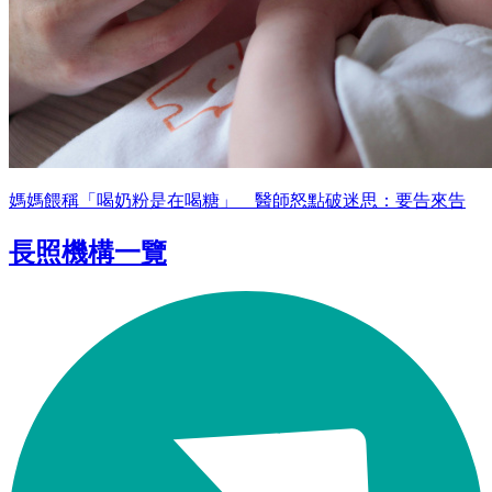
媽媽餵稱「喝奶粉是在喝糖」 醫師怒點破迷思：要告來告
長照機構一覽