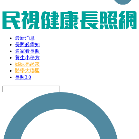
最新消息
長照必需知
名家看長照
養生小秘方
姊妹亮起來
醫學大聯盟
長照3.0