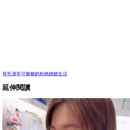
母乳
潔哥
可樂
糖
奶粉
媽媽餵
生活
延伸閱讀