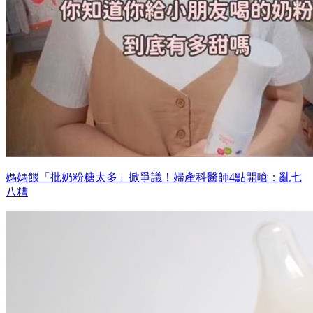
媽媽餵「批奶粉糖太多」掀爭議！婦產科醫師4點開嗆：亂七
八糟