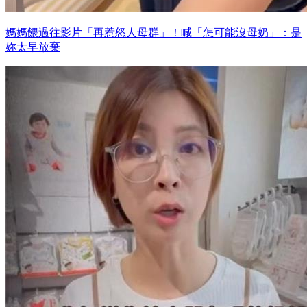
媽媽餵過往影片「再惹怒人母群」！喊「怎可能沒母奶」：是
妳太早放棄