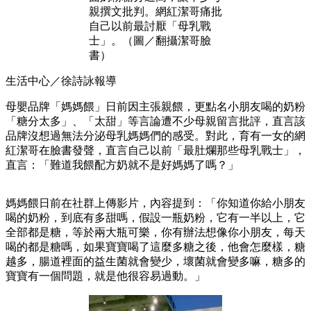
親撰文批判。網紅潔哥痛批
自己以前最討厭「母乳戰
士」。（圖／翻攝潔哥臉
書）
生活中心／徐詩詠報導
母嬰品牌「媽媽餵」日前因主張親餵，更點名小朋友喝的奶粉
「糖分太多」、「太甜」等言論遭不少母親留言批評，直言該
品牌沒想過無法分泌母乳媽媽們的感受。對此，育有一女的網
紅潔哥在臉書發聲，直言自己以前「最肚爛那些母乳戰士」，
直言：「難道我餵配方奶就不是好媽媽了嗎？」
媽媽餵日前在社群上傳影片，內容提到：「你知道你給小朋友
喝的奶粉，到底有多甜嗎，假設一瓶奶粉，它有一半以上，它
全部都是糖，等於兩大瓶可樂，你有辦法想像你小朋友，每天
喝的都是糖嗎，如果寶寶喝了這麼多糖之後，他會怎麼樣，糖
越多，腸道裡面的益生菌就會變少，壞菌就會變多嘛，糖多的
寶寶有一個問題，就是他很容易過動。」