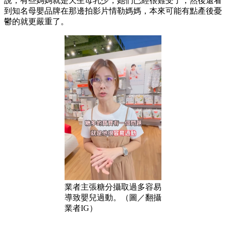
說，有些媽媽就是天生母乳少，她們已經很難受了，然後還看
到知名母嬰品牌在那邊拍影片情勒媽媽，本來可能有點產後憂
鬱的就更嚴重了。
業者主張糖分攝取過多容易
導致嬰兒過動。（圖／翻攝
業者IG）