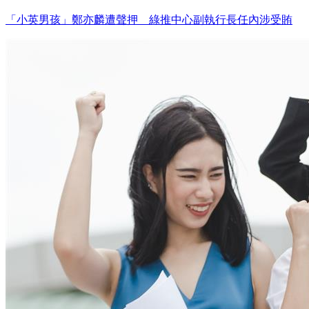
「小英男孩」鄭亦麟遭聲押 綠推中心副執行長任內涉受賄