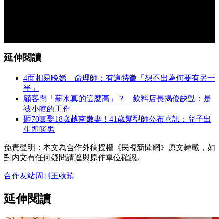
延伸閱讀
4面相易晚婚 命理師：有這特徵「想不出為何要有另一
半」
顧客問「薪水真的這麼高」？ 飲料店長揭優缺點：是
被小瞧的工作
砸70萬娶18歲越南嫩妻！41歲髮型師公布喜訊：兒子出
生即暖男
免責聲明：本文為合作外稿授權《民視新聞網》原文轉載，如
對內文有任何疑問請逕與原作單位確認。
合作友站
周刊王
收賄
延伸閱讀