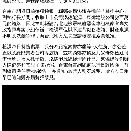
電能公司」擔任副總經理，引發立委質疑。
台南市調處日前接獲通報，稱鄭亦麟涉嫌在擔任「綠推中心」
副執行長期間，收取上市公司泓德能源、東煒建設公司數百萬
元的賄賂，因此主動報請台北地檢署檢肅黑金專組檢察官高文
政指揮專案小組偵辦。檢調單位以不違背職務收賄、財產來源
不明及洗錢等罪，向台北地方法院聲請核發搜索票獲准。
檢調25日持搜索票，兵分22路搜索鄭亦麟等9人住所、辦公位
置以及綠能業者公司等處所，並約談鄭亦麟及其父母鄭伍廷與
李佳珍、友人徐子敬、泓德能源總經理周仕昌、東煒建設創辦
人陳健盛和其兒子陳冠滔、台電台電副總兼執行長許國隆、前
副總蕭勝任等9名被告，亦通知5名證人到案說明。檢方今日稍
早已逾知鄭亦麟聲押禁見。