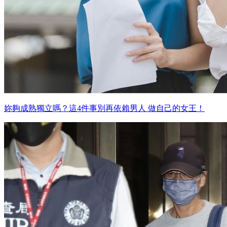
妳夠成熟獨立嗎？這4件事別再依賴男人 做自己的女王！