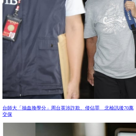
台師大「抽血換學分」周台英涉詐欺、侵佔罪 北檢訊後70萬
交保