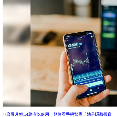
77歲母月領1.4萬省吃儉用 兒偷看手機驚覺「她是隱藏投資