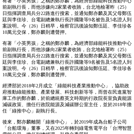
有著「小英男孩」之稱的鄭亦麟，為經濟部綠能科技推動中心
前副執行長，而他涉嫌向2家業者收賄，台北地檢署昨（25）
日指揮調查局兵分22路進行搜索，並通知鄭亦麟及其父母鄭伍
廷與李佳珍、台電副總兼執行長許國隆等9名被告及5名證人到
案說明。今（26）日稍早，檢察官訊後諭知鄭伍廷、李佳珍各
10萬元交保，鄭亦麟則遭聲押。
有著「小英男孩」之稱的鄭亦麟，為經濟部綠能科技推動中心
前副執行長，而他涉嫌向2家業者收賄，台北地檢署昨（25）
日指揮調查局兵分22路進行搜索，並通知鄭亦麟及其父母鄭伍
廷與李佳珍、台電副總兼執行長許國隆等9名被告及5名證人到
案說明。今（26）日稍早，檢察官訊後諭知鄭伍廷、李佳珍各
10萬元交保，鄭亦麟則遭聲押。
經濟部於2018年2月成立「綠能科技產業推動中心」，協助政
府推動綠能推動、產業發展、科技創新等等，而曾在民進黨智
庫工作的鄭亦麟，於前總統蔡英文時期的行政院長室負責能源
減碳政策、擔任行政院能源及減碳辦公室主任，並於2018年擔
任「綠推中心」副執行長。
後來，鄭亦麟離開「綠推中心」，於2019年成為台船子公司
「台船環海」董事，又在2025年轉到綠電售電平台「台灣智慧