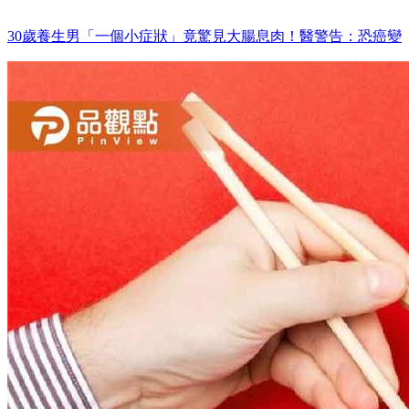
30歲養生男「一個小症狀」竟驚見大腸息肉！醫警告：恐癌變