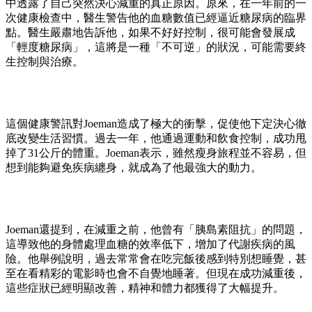
中透露了自己突然決心減重的真正原因。原來，在一年前的一
次健康檢查中，醫生警告他的血糖數值已經逼近糖尿病的臨界
點。醫生嚴肅地告訴他，如果不好好控制，很可能會發展成
「輕度糖尿病」，這將是一種「不可逆」的狀況，可能需要終
生控制與治療。
這個健康警訊對Joeman造成了極大的衝擊，促使他下定決心徹
底改變生活習慣。過去一年，他通過運動和飲食控制，成功甩
掉了31公斤的體重。Joeman表示，雖然瘦身旅程並不容易，但
想到能夠避免疾病纏身，就成為了他最強大的動力。
Joeman還提到，在減重之前，他曾有「胰島素阻抗」的問題，
這導致他的身體處理血糖的效率低下，增加了代謝疾病的風
險。他舉例說明，過去常常會在吃完飯後感到特別想睡覺，甚
至在看精彩的電影時也會不自覺地睡著。但現在成功減重後，
這些症狀已經明顯改善，精神和體力都獲得了大幅提升。