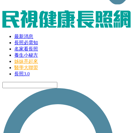
最新消息
長照必需知
名家看長照
養生小秘方
姊妹亮起來
醫學大聯盟
長照3.0