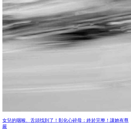
女兒的咽喉、舌頭找到了！彰化心碎母：終於完整！讓她有尊
嚴