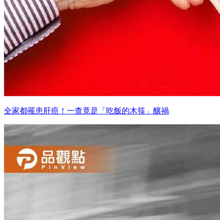
全家都罹患肝癌！一查竟是「吃飯的木筷」釀禍