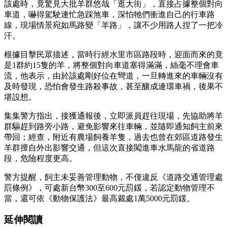
該處時，竟驚見大批羊群悠哉「逛大街」，直接占據整個對向
車道，嚇得駕駛連忙急踩煞車，深怕牠們衝進自己的行車路
線，現場情景宛如馬路變「羊路」，讓不少用路人捏了一把冷
汗。
根據目擊民眾描述，當時行經水里市區路段時，迎面而來的竟
是1群約15隻的羊，將整個對向車道塞得滿滿，絲毫不理會車
流，他表示，由於該處剛好位在彎道，一旦轉進來的車輛沒有
及時發現，恐怕會發生路殺事故，甚至釀成連環車禍，後果不
堪設想。
集集警方指出，接獲通報後，立即派員趕往現場，先協助將羊
群驅趕到路旁小路，避免影響來往車輛，並隨即通知飼主前來
帶回；經查，附近有農場飼養羊隻，過去也曾在郊區道路發生
羊群擅自外出影響交通，但這次直接闖進車水馬龍的省道路
段，危險程度更高。
警方提醒，飼主未妥善管理動物，不僅違反《道路交通管理處
罰條例》，可處新台幣300至600元罰鍰，若認定動物管理不
當，還可依《動物保護法》最高裁處1萬5000元罰鍰。
延伸閱讀