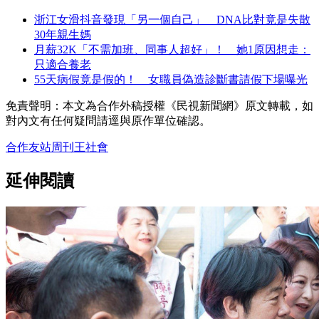
浙江女滑抖音發現「另一個自己」 DNA比對竟是失散
30年親生媽
月薪32K「不需加班、同事人超好」！ 她1原因想走：
只適合養老
55天病假竟是假的！ 女職員偽造診斷書請假下場曝光
免責聲明：本文為合作外稿授權《民視新聞網》原文轉載，如
對內文有任何疑問請逕與原作單位確認。
合作友站
周刊王
社會
延伸閱讀