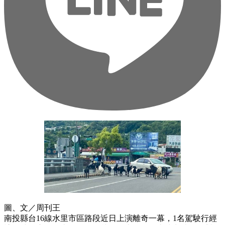
圖、文／周刊王
南投縣台16線水里市區路段近日上演離奇一幕，1名駕駛行經