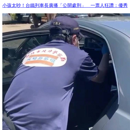
小孩太吵！台鐵列車長廣播「公開處刑」 一票人狂讚：優秀