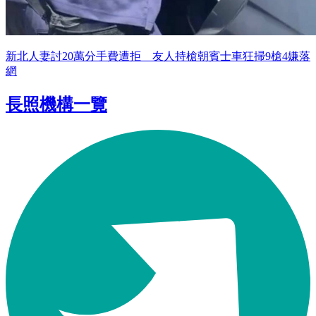
新北人妻討20萬分手費遭拒 友人持槍朝賓士車狂掃9槍4嫌落
網
長照機構一覽