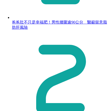
爸爸肚不只是幸福肥！男性腰圍逾90公分 醫籲留意脂
肪肝風險