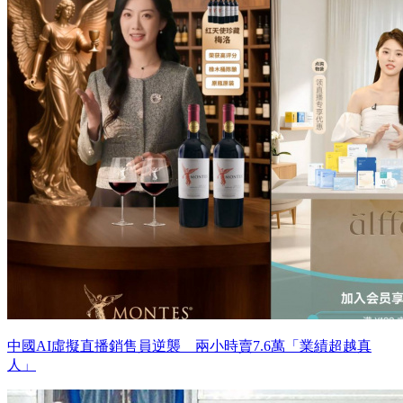
中國AI虛擬直播銷售員逆襲 兩小時賣7.6萬「業績超越真
人」