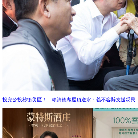
投完公投秒衝災區！ 賴清德爬屋頂送水：義不容辭支援災民