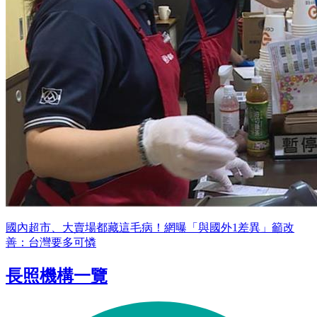
國內超市、大賣場都藏這毛病！網曝「與國外1差異」籲改
善：台灣要多可憐
長照機構一覽