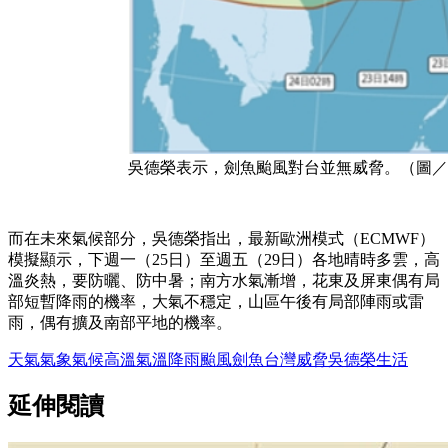
吳德榮表示，劍魚颱風對台並無威脅。（圖／
而在未來氣候部分，吳德榮指出，最新歐洲模式（ECMWF）
模擬顯示，下週一（25日）至週五（29日）各地晴時多雲，高
溫炎熱，要防曬、防中暑；南方水氣漸增，花東及屏東偶有局
部短暫降雨的機率，大氣不穩定，山區午後有局部陣雨或雷
雨，偶有擴及南部平地的機率。
天氣
氣象
氣候
高溫
氣溫
降雨
颱風
劍魚
台灣
威脅
吳德榮
生活
延伸閱讀