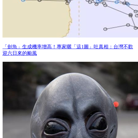
「劍魚」生成機率增高！專家曬「這1圖」吐真相：台灣不歡
迎六日來的颱風