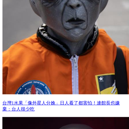
台灣1水果「像外星人分娩」日人看了都害怕！連館長也嫌
棄：台人很少吃