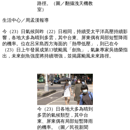
路徑。（圖／翻攝洩天機教
室）
生活中心／周孟漢報導
今（23）日氣候與昨（22）日相同，持續受太平洋高壓持續影
響，各地大多為晴到多雲，其中台東、屏東偶有局部短暫降雨
的機率。位在呂宋島西方海面的「熱帶低壓」，則已在今
（23）日上午發展成第13號颱風「劍魚」，氣象專家吳德榮指
出，未來劍魚強度將持續增強，並揭露颱風未來路徑。
今（23）日各地大多為晴到
多雲的氣候類型，其中台
東、屏東偶有局部短暫降雨
的機率。（圖／民視新聞