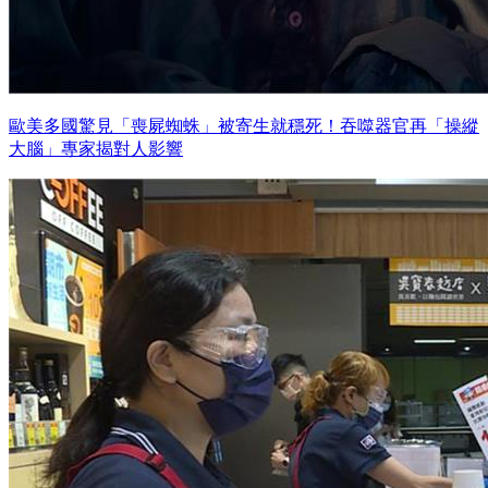
歐美多國驚見「喪屍蜘蛛」被寄生就穩死！吞噬器官再「操縱
大腦」專家揭對人影響