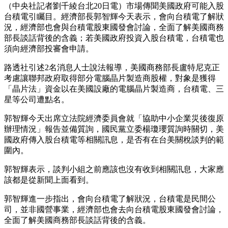
（中央社記者劉千綾台北20日電）市場傳聞美國政府可能入股
台積電引矚目。經濟部長郭智輝今天表示，會向台積電了解狀
況，經濟部也會與台積電股東國發會討論，全面了解美國商務
部長談話背後的含義；若美國政府投資入股台積電，台積電也
須向經濟部投審會申請。
路透社引述2名消息人士說法報導，美國商務部長盧特尼克正
考慮讓聯邦政府取得部分電腦晶片製造商股權，對象是獲得
「晶片法」資金以在美國設廠的電腦晶片製造商，台積電、三
星等公司遭點名。
郭智輝今天出席立法院經濟委員會就「協助中小企業災後復原
辦理情況」報告並備質詢，國民黨立委楊瓊瓔質詢時關切，美
國政府傳入股台積電等相關訊息，是否有在台美關稅談判的範
圍內。
郭智輝表示，談判小組之前應該也沒有收到相關訊息，大家應
該都是從新聞上面看到。
郭智輝進一步指出，會向台積電了解狀況，台積電是民間公
司，並非國營事業，經濟部也會去向台積電股東國發會討論，
全面了解美國商務部長談話背後的含義。