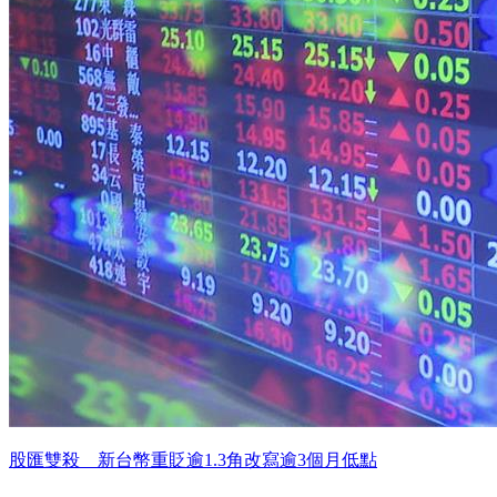
股匯雙殺 新台幣重貶逾1.3角改寫逾3個月低點