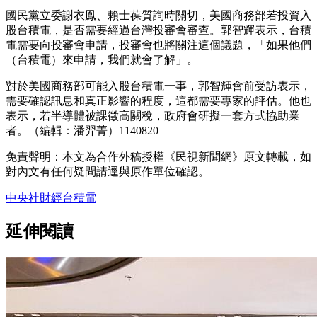
國民黨立委謝衣鳯、賴士葆質詢時關切，美國商務部若投資入
股台積電，是否需要經過台灣投審會審查。郭智輝表示，台積
電需要向投審會申請，投審會也將關注這個議題，「如果他們
（台積電）來申請，我們就會了解」。
對於美國商務部可能入股台積電一事，郭智輝會前受訪表示，
需要確認訊息和真正影響的程度，這都需要專家的評估。他也
表示，若半導體被課徵高關稅，政府會研擬一套方式協助業
者。（編輯：潘羿菁）1140820
免責聲明：本文為合作外稿授權《民視新聞網》原文轉載，如
對內文有任何疑問請逕與原作單位確認。
中央社
財經
台積電
延伸閱讀