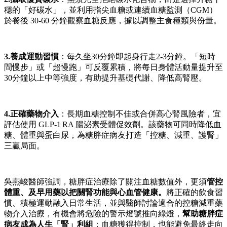
穩的「好碳水」，並利用指尖血糖或連續血糖監測（CGM）
於餐後 30-60 分鐘觀察血糖反應，據以調整主食種類與份量。
3.養成運動習慣
：每久坐30分鐘即起身行走2-3分鐘。「短時
間慢步」或「超慢跑」可反覆累積，將每日身體活動量提升至
30分鐘以上中等強度，有助提升基礎代謝、降低高腎壓。
4.正確藥物介入
：長期血糖控制不佳或合併高心腎風險者，宜
評估使用 GLP‑1 RA 腸泌素受體促效劑。該藥物可同時降低血
糖、體重與蛋白尿，為糖胖症病友打造「控糖、減重、護腎」
三贏局面。
吳燕峻醫師強調，糖胖症治療除了關注血糖數值外，更須
管控
體重、及早用藥以把關腎功能與心血管健康。
將正確的飲食習
慣、積極運動融入日常生活，並與醫師討論適合的控糖減重藥
物介入治療，有機會將危險的警示燈號推向綠燈，
幫助糖胖症
病友成為人生「腎」利組
；血糖獲得控制，也能避免最終走向