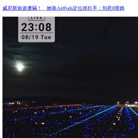
威尼斯旅遊遭竊！ 她靠AirPods定位抓扒手：別惹8寶媽