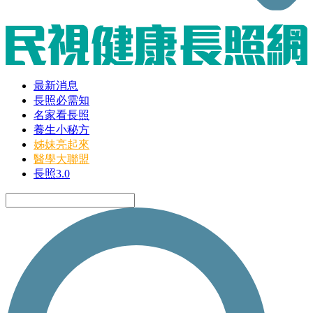
最新消息
長照必需知
名家看長照
養生小秘方
姊妹亮起來
醫學大聯盟
長照3.0