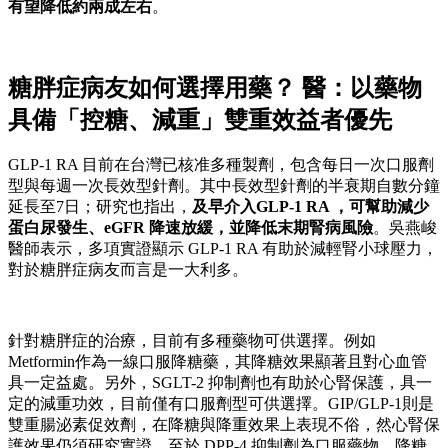
有望降低約兩成左右
。
糖胖症病友如何選擇用藥？ 醫：以藥物
具備「控糖、減重」雙重效益者優先
GLP-1 RA 目前在台灣已核准多種製劑，包含每日一次口服劑
型與每週一次長效型針劑。其中長效型針劑的半衰期自數分鐘
延長至7日；研究也指出，
及早介入GLP-1 RA ，可幫助減少
蛋白尿發生、eGFR 降速放緩，並降低末期腎病風險
。吳燕峻
醫師表示，多項實證顯示 GLP-1 RA 有助於減輕腎小球壓力，
對於糖胖症病友而言是一大利多。
針對糖胖症的治療，目前有多種藥物可供選擇。例如
Metformin作為一線口服降糖藥，其降糖效果顯著且對心血管
具一定益處。另外，SGLT-2 抑制劑也有助於心腎保護，具一
定的減重功效，目前僅有口服劑型可供選擇。GIP/GLP-1則是
雙重腸泌素促效劑，在降糖與降重效果上表現不俗，然心腎保
護效果仍須研究實證。至於 DPP-4 抑制劑為口服藥物，降糖