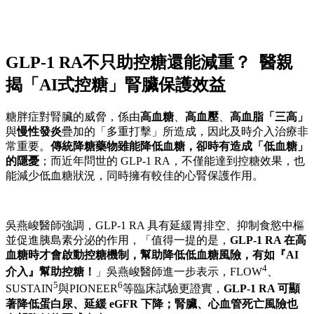
GLP-1 RA不只助控糖還能減重？ 醫親
揭「AI式控糖」腎臟保護效益
糖胖症對腎臟的威脅，係由
高血糖
、
高血壓
、
高血脂「三高」
與
慢性發炎
疊加的「多重打擊」所造成，因此及時介入治療非
常重要。
傳統降糖藥物雖能降低血糖，卻時有造成「低血糖」
的隱憂
；而近年問世的 GLP-1 RA，不僅能達到控糖效果，也
能減少低血糖狀況，同時擁有較佳的心腎保護作用。
吳燕峻醫師強調，GLP-1 RA 具有延緩胃排空、抑制食慾中樞
並促進胰島素分泌的作用，「值得一提的是，
GLP-1 RA 在高
血糖時才會啟動控糖機制，幫助降低低血糖風險，有如『AI
4
介入』幫助控糖！
」吳燕峻醫師進一步表示，FLOW
、
5
6
SUSTAIN
與PIONEER
等臨床試驗更證實，
GLP-1 RA 可顯
著降低蛋白尿、延緩 eGFR 下降；腎臟、心血管死亡風險也