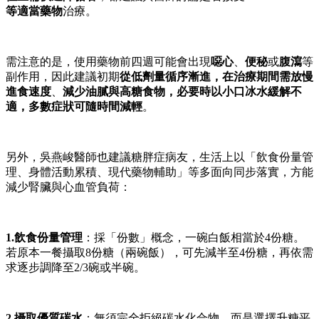
等適當藥物
治療。
需注意的是，使用藥物前四週可能會出現
噁心
、
便秘
或
腹瀉
等
副作用，因此建議初期
從低劑量循序漸進，在治療期間需放慢
進食速度
、
減少油膩與高糖食物，必要時以小口冰水緩解不
適，多數症狀可隨時間減輕
。
另外，吳燕峻醫師也建議糖胖症病友，生活上以「飲食份量管
理、身體活動累積、現代藥物輔助」等多面向同步落實，方能
減少腎臟與心血管負荷：
1.飲食份量管理
：採「份數」概念，一碗白飯相當於4份糖。
若原本一餐攝取8份糖（兩碗飯），可先減半至4份糖，再依需
求逐步調降至2/3碗或半碗。
2.攝取優質碳水
：無須完全拒絕碳水化合物，而是選擇升糖平