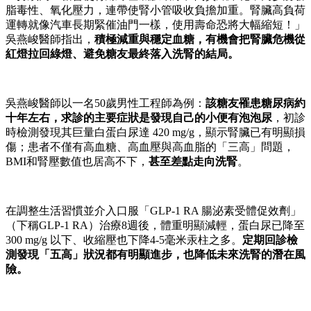
脂毒性、氧化壓力，連帶使腎小管吸收負擔加重。腎臟高負荷
運轉就像汽車長期緊催油門一樣，使用壽命恐將大幅縮短！」
吳燕峻醫師指出，
積極減重與穩定血糖，有機會把腎臟危機從
紅燈拉回綠燈、避免糖友最終落入洗腎的結局。
吳燕峻醫師以一名50歲男性工程師為例：
該糖友罹患糖尿病約
十年左右，求診的主要症狀是發現自己的小便有泡泡尿
，初診
時檢測發現其巨量白蛋白尿達 420 mg/g，顯示腎臟已有明顯損
傷；患者不僅有高血糖、高血壓與高血脂的「三高」問題，
BMI和腎壓數值也居高不下，
甚至差點走向洗腎
。
在調整生活習慣並介入口服「GLP-1 RA 腸泌素受體促效劑」
（下稱GLP-1 RA）治療8週後，體重明顯減輕，蛋白尿已降至
300 mg/g 以下、收縮壓也下降4-5毫米汞柱之多。
定期回診檢
測發現「五高」狀況都有明顯進步，也降低未來洗腎的潛在風
險。