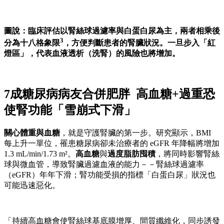
圖說：臨床評估以腎絲球過濾率與白蛋白尿為主，兩者相乘後
3
分為十八格象限
，方便判斷患者的腎臟狀況。一旦步入「紅
燈區」，代表血液透析（洗腎）的風險也將增加。
7成糖尿病病友合併肥胖 高血糖+過重恐
使腎功能「雪崩式下滑」
關心體重與血糖
，就是守護腎臟的第一步。研究顯示，BMI
每上升一單位，罹患糖尿病卻未治療者的 eGFR 年降幅將增加
1.3 mL/min/1.73 m²。
高血糖
與
過度脂肪囤積
，將同時影響腎絲
球與微血管，導致腎臟過濾血液的能力－－腎絲球過濾率
（eGFR）年年下滑；腎功能受損的指標「白蛋白尿」狀況也
可能迅速惡化。
「持續高血糖會使腎絲球基底膜增厚、間質纖維化，同步誘發