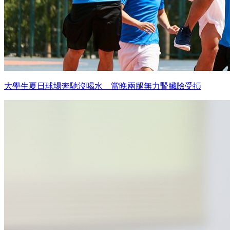
大學生夏日球場奔馳沒喝水 當晚兩腿無力腎臟險受損