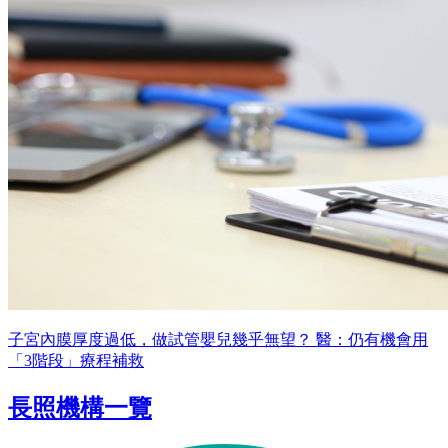
子宮內膜厚度過低，做試管嬰兒幾乎無望？ 醫：仍有機會用
「3階段」療程補救
長照機構一覽