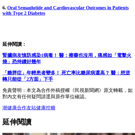
6.
Oral Semaglutide and Cardiovascular Outcomes in Patients
with Type 2 Diabetes
延伸閱讀：
腎臟病友慎防感染1病毒！ 醫：擦藥也沒用，痛感如「電擊火
燒」恐持續好幾年
「糖胖症」年輕患者變多！ 死亡率比糖尿病還高？ 醫：想逆
轉只能從「2方面」下手
免責聲明：本文為合作外稿授權《民視新聞網》原文轉載，如
對內文有任何疑問請逕與原作單位確認。
潮健康
合作友站
健康
控糖
延伸閱讀