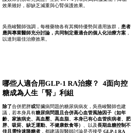
效果雖好，卻缺乏減重與心腎保護效果。
吳燕峻醫師強調，每種藥物各有其獨特優勢與適用族群，
患者
應與專業醫師充分討論，共同制定最適合的個人化治療方案
，
以達到最佳治療效果。
哪些人適合用GLP-1 RA治療？ 4面向控
糖成為人生「腎」利組
除了
合併肥胖
或
腎臟病問題的糖尿病病友，吳燕峻醫師也建
議，若本身具有
糖尿病問題且合併高心血管風險因子（如年
齡、家族病史、高血壓、高血脂、本身已有心血管疾病者、肥
胖、吸菸、缺乏運動、不健康飲食等）
、以及
長期血糖控制不
佳且需快速降糖者
，都建議與醫師討論是否接受
GLP-1 RA