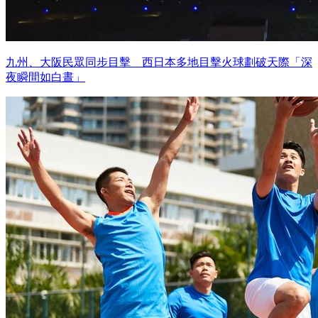
九州、大阪民眾同步目擊 西日本多地目擊火球劃破天際「深
夜瞬間如白晝」