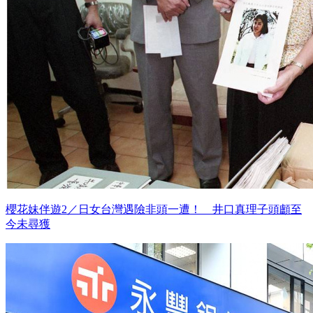
櫻花妹伴遊2／日女台灣遇險非頭一遭！ 井口真理子頭顱至
今未尋獲