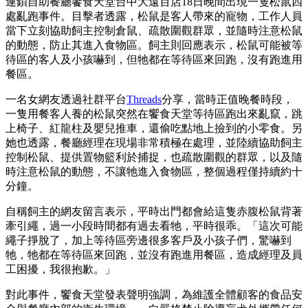
連鎖自助餐廳饗食天堂台中大遠百店18日晚間出現一隻松鼠四
處亂跑事件。目擊者透露，松鼠是客人帶來的寵物，工作人員
當下立刻協助飼主控制倉鼠、疏散圍觀群眾，並隨時注意松鼠
的動態，防止其進入食物區。飼主則回應表示，松鼠可能被等
待區的客人及小孩嚇到，但牠都在等待區來回跑，沒有跑進用
餐區。
一名女網友透過社群平台
Threads
分享，當時正值晚餐時段，
一隻用餐客人養的松鼠突然在饗食天堂等待區跑出來亂竄，跳
上椅子、紅龍柱及嬰兒推車，還偷吃點地上撿到的小零食。另
她也透露，餐廳經理在現場非常積極在處理，並陸續協助飼主
控制松鼠、提供置物籃利於捕捉，也疏散圍觀的群眾，以及隨
時注意松鼠的動態，不讓牠進入食物區，整個過程僅持續約十
分鐘。
自稱飼主的網友留言表示，平時出門都會給這隻赤腹松鼠背著
牽引繩，過一小段時間都有過去看牠，平時很乖。「這次可能
繩子掙脫了，加上等待區旁邊很多客戶及小孩子們，驚嚇到
牠，牠都在等待區來回跑，並沒有跑進用餐區，造成經理及員
工困擾，我很抱歉。」
對此事件，饗食天堂發表聲明強調，為維護全體顧客的食品安