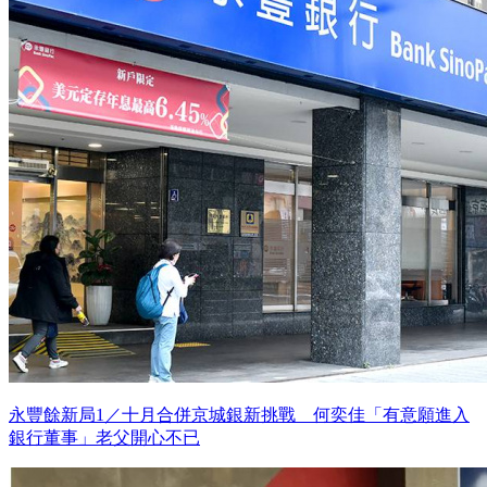
永豐餘新局1／十月合併京城銀新挑戰 何奕佳「有意願進入
銀行董事」老父開心不已