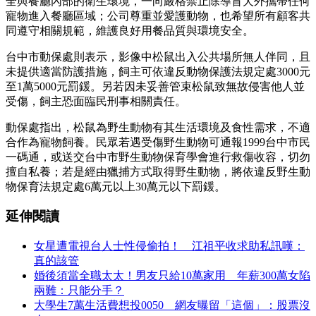
全與餐廳內部的衛生環境，一向嚴格禁止除導盲犬外攜帶任何
寵物進入餐廳區域；公司尊重並愛護動物，也希望所有顧客共
同遵守相關規範，維護良好用餐品質與環境安全。
台中市動保處則表示，影像中松鼠出入公共場所無人伴同，且
未提供適當防護措施，飼主可依違反動物保護法規定處3000元
至1萬5000元罰鍰。另若因未妥善管束松鼠致無故侵害他人並
受傷，飼主恐面臨民刑事相關責任。
動保處指出，松鼠為野生動物有其生活環境及食性需求，不適
合作為寵物飼養。民眾若遇受傷野生動物可通報1999台中市民
一碼通，或送交台中市野生動物保育學會進行救傷收容，切勿
擅自私養；若是經由獵捕方式取得野生動物，將依違反野生動
物保育法規定處6萬元以上30萬元以下罰鍰。
延伸閱讀
女星遭電視台人士性侵偷拍！ 江祖平收求助私訊嘆：
真的該管
婚後須當全職太太！男友只給10萬家用 年薪300萬女陷
兩難：只能分手？
大學生7萬生活費想投0050 網友曝留「這個」：股票沒