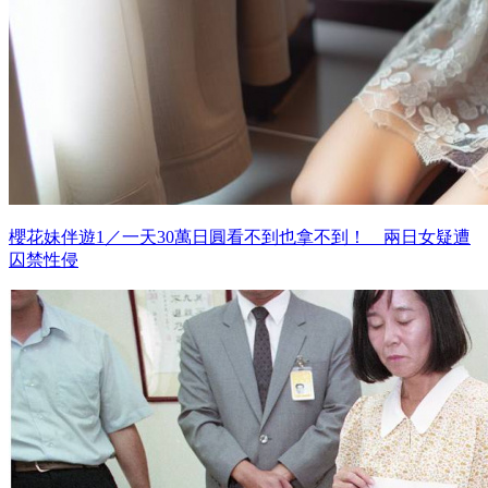
櫻花妹伴遊1／一天30萬日圓看不到也拿不到！ 兩日女疑遭
囚禁性侵