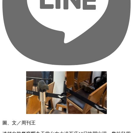
圖、文／周刊王