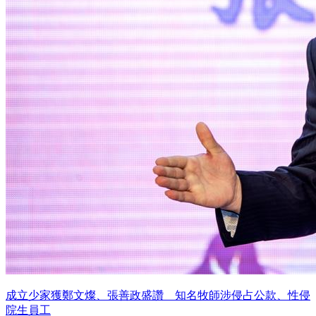
成立少家獲鄭文燦、張善政盛讚 知名牧師涉侵占公款、性侵
院生員工