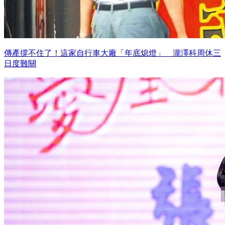
傳產撐不住了！這家自行車大廠「年底熄燈」 瀧澤科周休三
日度難關