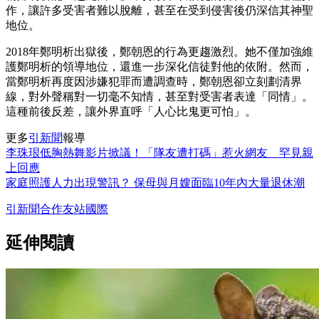
作，讓許多受害者難以脫離，甚至在受到侵害後仍深信其神聖
地位。
2018
年鄭明析出獄後，鄭朝恩的行為更趨激烈。她不僅加強維
護鄭明析的領導地位，還進一步深化信徒對他的依附。然而，
當鄭明析再度因涉嫌犯罪而遭調查時，鄭朝恩卻立刻劃清界
線，對外聲稱對一切毫不知情，甚至對受害者表達「同情」。
這種前後反差，讓外界直呼「人心比鬼更可怕」。
更多
引新聞
報導
李珠珢低胸熱舞影片掀議！「隊友遭打碼」惹火網友 罕見親
上回應
家庭照護人力出現警訊？ 保母與月嫂面臨10年內大量退休潮
引新聞
合作友站
國際
延伸閱讀