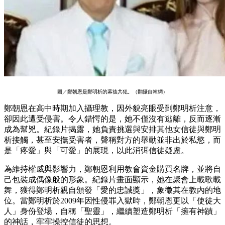
圖／鄭朝恩是鄭明析的幕後共犯。（翻攝自韓網）
鄭朝恩在高中時期加入攝理教，因外貌亮眼受到鄭明析注意，
卻因此遭受侵害。令人錯愕的是，她不僅沒有逃離，反而逐漸
成為幫兇。紀錄片揭露，她負責挑選與安排其他女信徒與鄭明
析接觸，甚至安撫受害者，聲稱對方的舉動並非出於私慾，而
是「疼愛」與「可愛」的展現，以此消弭信徒疑慮。
為維持權威與影響力，鄭朝恩利用教會資金購買名牌，並將自
己包裝成偶像般的形象。紀錄片畫面顯示，她在聚會上載歌載
舞，獲得鄭明析親自頒發「愛的忠誠獎」，象徵其在教內的地
位。當鄭明析於
2009
年因性侵罪入獄時，鄭朝恩更以「使徒大
人」身份登場，自稱「聖靈」，繼續塑造鄭明析「擁有神蹟」
的神話，牢牢操控信徒的思想。