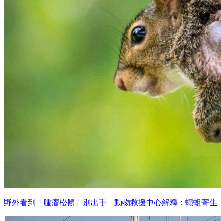
野外看到「腫瘤松鼠」別出手 動物救援中心解釋：蠅蛆寄生