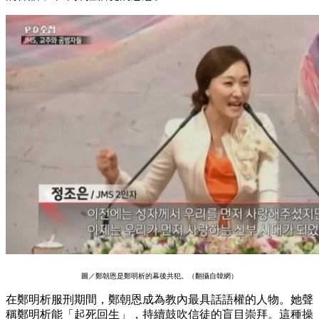
圖／鄭朝恩是鄭明析的幕後共犯。（翻攝自韓網）
在鄭明析服刑期間，鄭朝恩成為教內最具話語權的人物。她聲
稱鄭明析能「起死回生」，持續鼓吹信徒的盲目崇拜。這種操