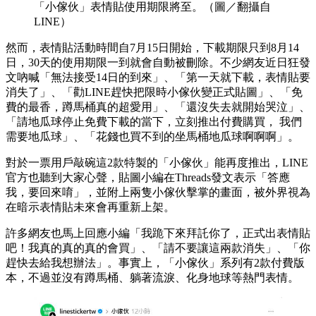
「小傢伙」表情貼使用期限將至。（圖／翻攝自
LINE）
然而，表情貼活動時間自7月15日開始，下載期限只到8月14
日，30天的使用期限一到就會自動被刪除。不少網友近日狂發
文吶喊「無法接受14日的到來」、「第一天就下載，表情貼要
消失了」、「勸LINE趕快把限時小傢伙變正式貼圖」、「免
費的最香，蹲馬桶真的超愛用」、「還沒失去就開始哭泣」、
「請地瓜球停止免費下載的當下，立刻推出付費購買， 我們
需要地瓜球」、「花錢也買不到的坐馬桶地瓜球啊啊啊」。
對於一票用戶敲碗這2款特製的「小傢伙」能再度推出，LINE
官方也聽到大家心聲，貼圖小編在Threads發文表示「答應
我，要回來唷」，並附上兩隻小傢伙擊掌的畫面，被外界視為
在暗示表情貼未來會再重新上架。
許多網友也馬上回應小編「我跪下來拜託你了，正式出表情貼
吧！我真的真的真的會買」、「請不要讓這兩款消失」、「你
趕快去給我想辦法」。事實上，「小傢伙」系列有2款付費版
本，不過並沒有蹲馬桶、躺著流淚、化身地球等熱門表情。