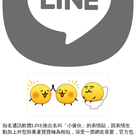
知名通訊軟體LINE推出名叫「小傢伙」的表情貼，因表情生
動加上外型與番薯寶寶極為相似，深受一票網友喜愛，官方也