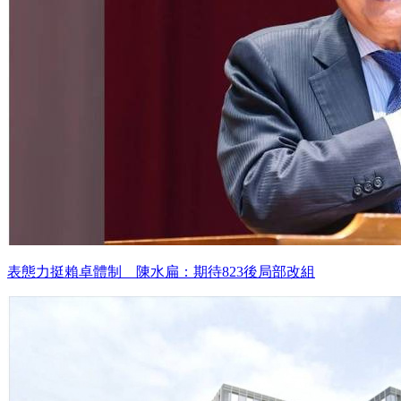
表態力挺賴卓體制 陳水扁：期待823後局部改組