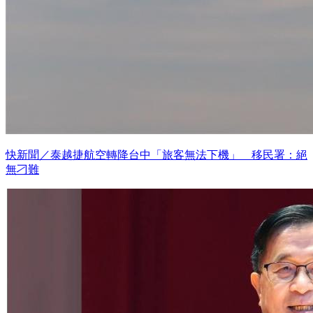
快新聞／泰越捷航空轉降台中「旅客無法下機」 移民署：絕
無刁難