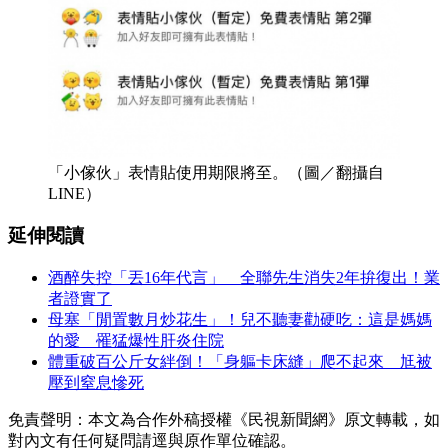
「小傢伙」表情貼使用期限將至。（圖／翻攝自
LINE）
延伸閱讀
酒醉失控「丟16年代言」 全聯先生消失2年拚復出！業
者證實了
母塞「閒置數月炒花生」！兒不聽妻勸硬吃：這是媽媽
的愛 罹猛爆性肝炎住院
體重破百公斤女絆倒！「身軀卡床縫」爬不起來 尪被
壓到窒息慘死
免責聲明：本文為合作外稿授權《民視新聞網》原文轉載，如
對內文有任何疑問請逕與原作單位確認。