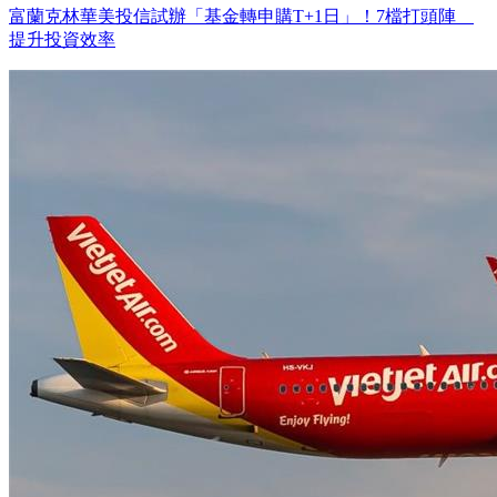
富蘭克林華美投信試辦「基金轉申購T+1日」！7檔打頭陣
提升投資效率