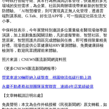
小時執行智能守衛、異常行為辨識與訪客管理，快速應對多元
場域的安控需求，為企業、社區與商辦環境帶來嶄新的智慧安
防體驗。「AI智慧樓管」則可實現真正無人化管理，透過雲
端對講系統、G.Talk、好生活APP等，可一指搞定社區生活大
小事。
中保科技表示，今年展覽特別邀請多位重量級名醫現場做專題
演講，加上規劃集點闖關活動，凡於虛擬警衛、智慧社區、智
慧居家、智慧照護共四區完成體驗與任務，即可獲得限量精美
好禮。現場也提供公眾健康站HRV量測體驗、免費健康篩檢
檢測等，歡迎民眾踴躍前來體驗。
照片來源：CNEWS匯流新聞網資料照
《更多CNEWS匯流新聞網報導》
營業車達50輛即納入碳盤查 桃園物流低碳行動上路
永慶不動產蔡叔朋團隊落實聯賣 連續4年店業績破億
【文章轉載請註明出處】
免責聲明：本文為合作外稿授權《民視新聞網》原文轉載，如