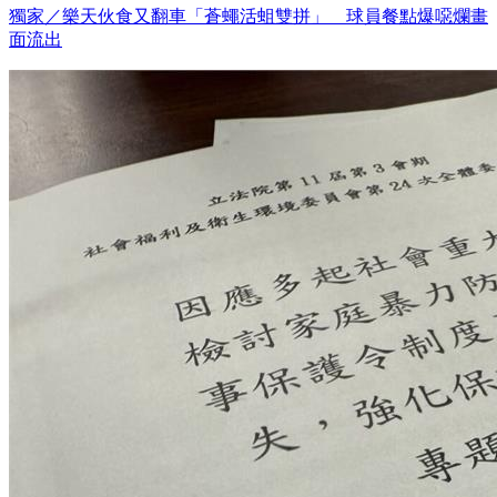
獨家／樂天伙食又翻車「蒼蠅活蛆雙拼」 球員餐點爆噁爛畫
面流出