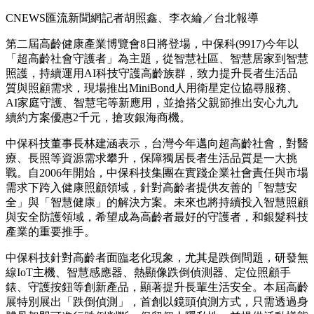
CNEWS匯流新聞網記者胡照鑫、李衣綸／台北報導
第二屆高齡健康產業博覽會8日將登場，中保科(9917)今年以
「超高齡社會守護者」為主題，從智慧社區、智慧居家到智慧
照護，持續運用AI科技守護高齡族群，致力提升長者生活品
質與照顧需求，現場推出MiniBond人用衛星定位協尋服務、
AI家庭守護、智慧宅等新應用，並搶搭父親節推出安心九九
續約方案優惠2千元，搶攻銀海商機。
中保科技董事長林建涵表示，台灣今年邁向超高齡社會，對醫
療、長照等資源需求攀升，保障獨居長者生活品質是一大挑
戰。自2006年開始，中保科技集團在實踐企業社會責任與市場
需求下跨入健康照顧領域，針對高齡者提供友善的「智慧安
全」與「智慧健康」的解決方案。未來也將持續投入智慧照顧
與安全防護領域，希望成為高齡者最好的守護者，和銀髮科技
產業的重要推手。
中保科技針對高齡者面臨老化現象，尤其是跌倒問題，研發無
線IoT主機、智慧感應器、熱顯像跌倒偵測器、定位照顧手
錶、守護按鈕等創新產品，顯著提升長輩生活安全。本屆高齡
展特別展出「跌倒偵測」，首創以鏡頭偵測方式，只需透過身