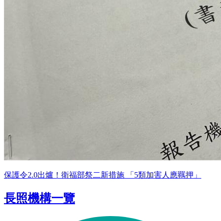
保護令2.0出爐！衛福部祭二新措施 「5類加害人應羈押」
長照機構一覽