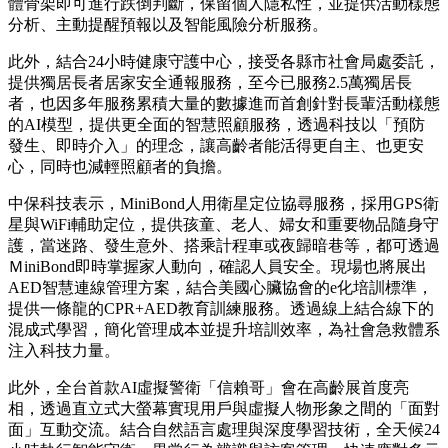
體骨架即可進行跌倒判斷，保留個人隱私性，並提供活動樣態
分析、主動提醒預報以及智能風險分析服務。
此外，結合24小時健康守護中心，接受各縣市社會局處委託，
提供獨居長者居家安全通報服務，至今已服務2.5萬獨居長
者，也因多年服務累積大量的數據進而首創針對長輩活動樣態
的AI模型，提供更全面的智慧照顧服務，透過科技以「預防
發生、即時介入」的理念，讓高齡者能活得更自主、也更安
心，同時也減輕照顧者的負擔。
中保科技表示，MiniBond人用衛星定位協尋服務，採用GPS衛
星與WiFi輔助定位，提供孩童、老人、婦女和重要物品隨身守
護，當迷路、發生意外、搭乘計程車或夜歸暗巷等，都可透過
ＭiniBond即時掌握家人動向，確認人員安全。現場也將展出
AED智慧連線管理方案，結合美國心臟協會的e化培訓標準，
提供一條龍的CPR+AED教育訓練服務。透過線上結合線下的
混成式學習，簡化管理成本並提升培訓效率，為社會急救體系
注入科技力量。
此外，全台首款AI虛擬警衛「信賴哥」會在高齡展首度亮
相，透過直立式大螢幕實現用戶與虛擬人物形象之間的「面對
面」互動交流。結合自然語言處理與深度學習技術，全天候24