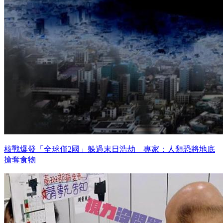
核戰爆發「全球僅2國」躲過末日浩劫 專家：人類恐將地底
搶奪食物