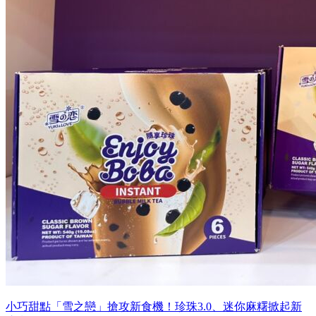
小巧甜點「雪之戀」搶攻新食機！珍珠3.0、迷你麻糬掀起新