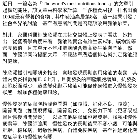
近日，一篇名為「The world's most nutritious foods」的文章引
起廣泛關注。該文章由科學家計算一千多種食材後，排名出前
100種最有營養的食物，其中豬油高居第8名。這一結果引發了
社會各界的討論，甚至有患者詢問是否應該改用豬油炒菜。
對此，家醫科醫師陳欣湄在其社交媒體上發表了看法。她指
出，從營養學角度來看，豬油確實含有維生素B群、礦物質等
營養價值，且其單元不飽和脂肪酸含量高於牛油與羊油。然
而，陳醫師同時提醒大眾，不應該單憑這個排名就判定豬油絕
對健康。
陳欣湄援引相關研究指出，實驗發現長期食用豬油的老鼠，其
體內發炎指數如IL-6上升，且促發炎的巨噬細胞增加、抗發炎
細胞反而減少。這些變化顯示豬油可能促使身體進入慢性發炎
狀態，增加多種健康風險。
慢性發炎的症狀包括腸道問題（如腹脹、消化不良、腹瀉）、
關節問題（如腰痠背痛、關節發炎）、免疫力下降（更容易感
冒且恢復時間變長），以及其他症狀如容易發胖、腦霧和慢性
疲勞等。陳醫師強調，慢性發炎的長期後果不容小覷，可能與
肥胖、糖尿病、過敏性疾病、自體免疫疾病，甚至神經退化與
癌症等多項慢性病有關。