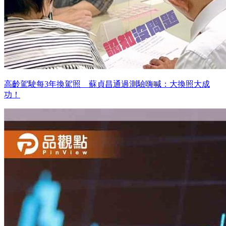
高齡駕駛每3年換駕照 蘇貞昌通過測驗嗨喊：大換照大成
功！