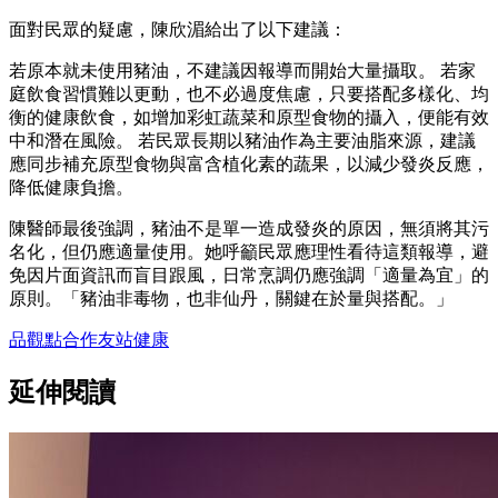
面對民眾的疑慮，陳欣湄給出了以下建議：
若原本就未使用豬油，不建議因報導而開始大量攝取。 若家
庭飲食習慣難以更動，也不必過度焦慮，只要搭配多樣化、均
衡的健康飲食，如增加彩虹蔬菜和原型食物的攝入，便能有效
中和潛在風險。 若民眾長期以豬油作為主要油脂來源，建議
應同步補充原型食物與富含植化素的蔬果，以減少發炎反應，
降低健康負擔。
陳醫師最後強調，豬油不是單一造成發炎的原因，無須將其污
名化，但仍應適量使用。她呼籲民眾應理性看待這類報導，避
免因片面資訊而盲目跟風，日常烹調仍應強調「適量為宜」的
原則。「豬油非毒物，也非仙丹，關鍵在於量與搭配。」
品觀點
合作友站
健康
延伸閱讀