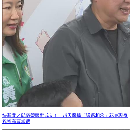
快新聞／邱議瑩競辦成立！ 趙天麟捧「議邁相承」花束現身
祝福高票當選