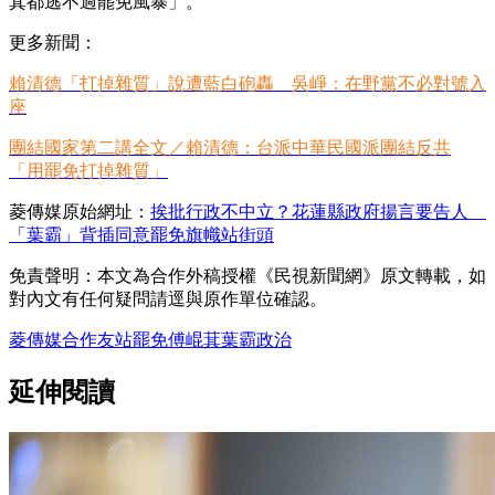
萁都逃不過罷免風暴」。
更多新聞：
賴清德「打掉雜質」說遭藍白砲轟 吳崢：在野黨不必對號入
座
團結國家第二講全文／賴清德：台派中華民國派團結反共
「用罷免打掉雜質」
菱傳媒原始網址：
挨批行政不中立？花蓮縣政府揚言要告人
「葉霸」背插同意罷免旗幟站街頭
免責聲明：本文為合作外稿授權《民視新聞網》原文轉載，如
對內文有任何疑問請逕與原作單位確認。
菱傳媒
合作友站
罷免
傅崐萁
葉霸
政治
延伸閱讀