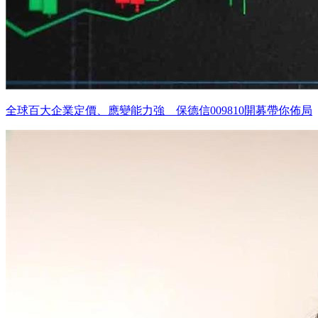
全球百大企業定價、應變能力強 保德信009810開募帶你佈局