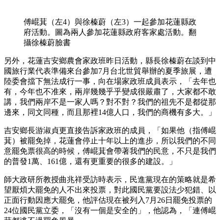
傅崐萁（左4）與徐榛蔚（左3）一起參加花蓮縣政
府活動。圖為兩人參加花蓮縣政府客家處活動。翻
攝徐榛蔚臉書
另外，花蓮吉安鄉農會家政班昨日活動，縣長徐榛蔚在談到中
國旅行業代表準備來台參加7月台北世貿舉辦的夏季旅展，遭
陸委會擋下無法成行一事，向在場家政班成員表示，「去年也
有，今年也不准來，兩岸幾幾乎乎變成很嚴肅了，大家都不敢
講，我們兩岸不是一家人嗎？對不對？我們的祖先不是都從那
邊來，同文同種，而且那裡14億人口，我們的商機有多大。」
吉安鄉長游淑貞更直接告訴家政班的成員，「如果他（指傅崐
萁）被罷免掉，花蓮會停止十年以上的進步，所以我們的不同
意罷免票很高的時候，傅崐萁會帶著我們的民意，不只是我們
的普發1萬、161億，還有更重要的很多的建設。」
師大政研所教授曲兆祥受訪時表示，民進黨現在的策略就是希
望厭煩大罷免的人不出來投票，對此國民黨要設法少犯錯、以
正面行動因應大罷免，他評估現在被列入7月26日罷免投票的
24位國民黨立委，「沒有一個是安全的」，他認為，「連傅崐