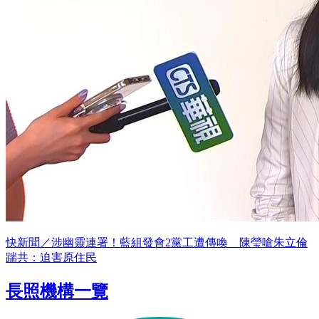
快新聞／涉幽靈連署！藍組發會2黨工遭傳喚 陳瑩嗆朱立倫
踹共：迫害原住民
長照機構一覽