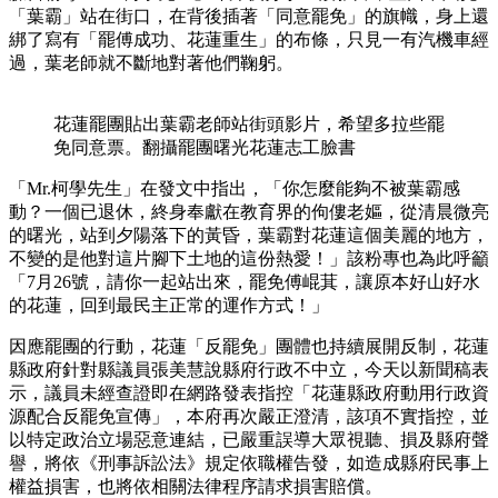
「葉霸」站在街口，在背後插著「同意罷免」的旗幟，身上還
綁了寫有「罷傅成功、花蓮重生」的布條，只見一有汽機車經
過，葉老師就不斷地對著他們鞠躬。
花蓮罷團貼出葉霸老師站街頭影片，希望多拉些罷
免同意票。翻攝罷團曙光花蓮志工臉書
「Mr.柯學先生」在發文中指出，「你怎麼能夠不被葉霸感
動？一個已退休，終身奉獻在教育界的佝僂老嫗，從清晨微亮
的曙光，站到夕陽落下的黃昏，葉霸對花蓮這個美麗的地方，
不變的是他對這片腳下土地的這份熱愛！」該粉專也為此呼籲
「7月26號，請你一起站出來，罷免傅崐萁，讓原本好山好水
的花蓮，回到最民主正常的運作方式！」
因應罷團的行動，花蓮「反罷免」團體也持續展開反制，花蓮
縣政府針對縣議員張美慧說縣府行政不中立，今天以新聞稿表
示，議員未經查證即在網路發表指控「花蓮縣政府動用行政資
源配合反罷免宣傳」，本府再次嚴正澄清，該項不實指控，並
以特定政治立場惡意連結，已嚴重誤導大眾視聽、損及縣府聲
譽，將依《刑事訴訟法》規定依職權告發，如造成縣府民事上
權益損害，也將依相關法律程序請求損害賠償。