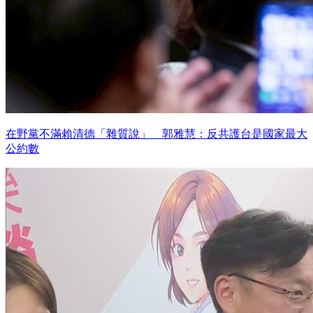
在野黨不滿賴清德「雜質說」 郭雅慧：反共護台是國家最大
公約數