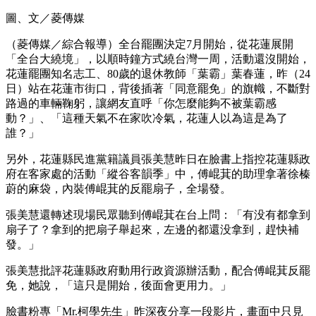
圖、文／菱傳媒
（菱傳媒／綜合報導）全台罷團決定7月開始，從花蓮展開
「全台大繞境」，以順時鐘方式繞台灣一周，活動還沒開始，
花蓮罷團知名志工、80歲的退休教師「葉霸」葉春蓮，昨（24
日）站在花蓮市街口，背後插著「同意罷免」的旗幟，不斷對
路過的車輛鞠躬，讓網友直呼「你怎麼能夠不被葉霸感
動？」、「這種天氣不在家吹冷氣，花蓮人以為這是為了
誰？」
另外，花蓮縣民進黨籍議員張美慧昨日在臉書上指控花蓮縣政
府在客家處的活動「縱谷客韻季」中，傅崐萁的助理拿著徐榛
蔚的麻袋，內裝傅崐萁的反罷扇子，全場發。
張美慧還轉述現場民眾聽到傅崐萁在台上問：「有没有都拿到
扇子了？拿到的把扇子舉起來，左邊的都還没拿到，趕快補
發。」
張美慧批評花蓮縣政府動用行政資源辦活動，配合傅崐萁反罷
免，她說，「這只是開始，後面會更用力。」
臉書粉專「Mr.柯學先生」昨深夜分享一段影片，畫面中只見